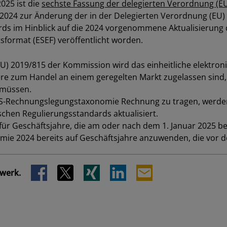
025 ist die
sechste Fassung der delegierten Verordnung (E
024 zur Änderung der in der Delegierten Verordnung (EU) 
Los
ds im Hinblick auf die 2024 vorgenommene Aktualisierung 
tsformat (ESEF)
veröffentlicht worden.
U) 2019/815 der Kommission wird das einheitliche elektroni
e zum Handel an einem geregelten Markt zugelassen sind, f
 müssen.
RS-Rechnungslegungstaxonomie Rechnung zu tragen, werden
chen Regulierungsstandards aktualisiert.
ür Geschäftsjahre, die am oder nach dem 1. Januar 2025 be
omie 2024 bereits auf Geschäftsjahre anzuwenden, die vor 
SCHLIESSEN
zwerk.