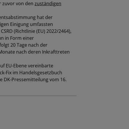
ar zuvor von den
zuständigen
mentsabstimmung hat der
figen Einigung umfassten
SRD (Richtlinie (EU) 2022/2464),
un in Form einer
folgt 20 Tage nach der
Monate nach deren Inkrafttreten
auf EU-Ebene vereinbarte
ick-Fix im Handelsgesetzbuch
ie DK-Pressemitteilung vom 16.