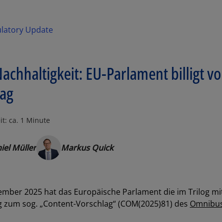
ulatory Update
chhaltigkeit: EU-Parlament billigt vo
lag
it: ca. 1 Minute
iel Müller
Markus Quick
ember 2025
hat das Europäische Parlament die im Trilog m
g
zum sog. „Content-Vorschlag“ (COM(2025)81) des
Omnibus