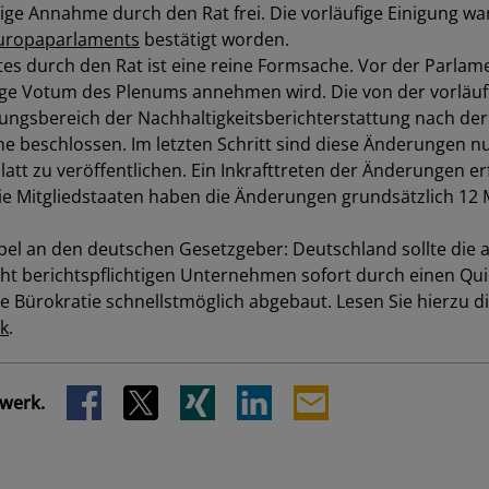
tige Annahme durch den Rat frei. Die vorläufige Einigung w
Europaparlaments
bestätigt worden.
Los
es durch den Rat ist eine reine Formsache. Vor der Parla
tige Votum des Plenums annehmen wird. Die von der vorläu
sbereich der Nachhaltigkeitsberichterstattung nach der C
e beschlossen. Im letzten Schritt sind diese Änderungen n
att zu veröffentlichen. Ein Inkrafttreten der Änderungen er
Die Mitgliedstaaten haben die Änderungen grundsätzlich 12 
pel an den deutschen Gesetzgeber: Deutschland sollte die
cht berichtspflichtigen Unternehmen sofort durch einen Qu
 Bürokratie schnellstmöglich abgebaut. Lesen Sie hierzu d
SCHLIESSEN
nk
.
zwerk.