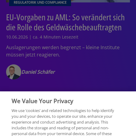
REGULATORIK UND COMPLIANCE
EU-Vorgaben zu AML: So verändert sich
die Rolle des Geldwäschebeauftragten
10.06.2026 | ca. 4 Minuten Lesezeit
Auslagerungen werden begrenzt – kleine Institute
müssen jetzt reagieren.
Daniel Schäfer
We Value Your Privacy
We use ‘cookies’ and related technologies to help identify
you and your devices, to operate our site, enhance your
experience and conduct advertising and analysis. This
Rechtliche Hinweise
Datenschutzerklärung
includes the storage and reading of personal and non-
personal data from your terminal device. Some of these