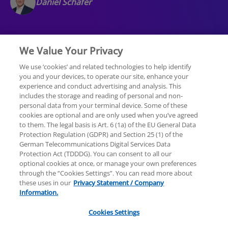
Daniel Schäfer
We Value Your Privacy
We use ‘cookies’ and related technologies to help identify
you and your devices, to operate our site, enhance your
experience and conduct advertising and analysis. This
Rechtliche Hinweise
Datenschutzerklärung
includes the storage and reading of personal and non-
personal data from your terminal device. Some of these
cookies are optional and are only used when you’ve agreed
Sitemap
Hilfe
Unternehmensangaben
to them. The legal basis is Art. 6 (1a) of the EU General Data
Protection Regulation (GDPR) and Section 25 (1) of the
German Telecommunications Digital Services Data
Protection Act (TDDDG). You can consent to all our
optional cookies at once, or manage your own preferences
through the “Cookies Settings”. You can read more about
these uses in our
Privacy Statement / Company
© 2025 KPMG AG Wirtschaftsprüfungsgesellschaft,
Information.
eine Aktiengesellschaft nach deutschem Recht und
ein Mitglied der globalen KPMG-Organisation
Cookies Settings
unabhängiger Mitgliedsfirmen, die KPMG