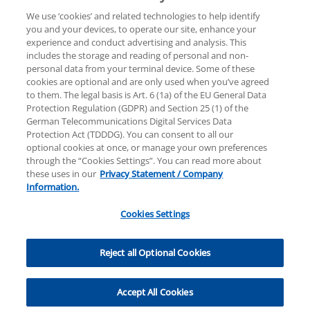
We use ‘cookies’ and related technologies to help identify
you and your devices, to operate our site, enhance your
experience and conduct advertising and analysis. This
Rechtliche Hinweise
Datenschutzerklärung
includes the storage and reading of personal and non-
personal data from your terminal device. Some of these
cookies are optional and are only used when you’ve agreed
Hilfe
Unternehmensangaben
to them. The legal basis is Art. 6 (1a) of the EU General Data
Protection Regulation (GDPR) and Section 25 (1) of the
German Telecommunications Digital Services Data
Protection Act (TDDDG). You can consent to all our
optional cookies at once, or manage your own preferences
through the “Cookies Settings”. You can read more about
these uses in our
Privacy Statement / Company
© 2025 KPMG AG Wirtschaftsprüfungsgesellschaft,
Information.
eine Aktiengesellschaft nach deutschem Recht und
ein Mitglied der globalen KPMG-Organisation
Cookies Settings
unabhängiger Mitgliedsfirmen, die KPMG
International Limited, einer Private English Company
Cookies Settings
Limited by Guarantee, angeschlossen sind. Alle Rechte
Reject all Optional Cookies
vorbehalten. Für weitere Einzelheiten über die
Struktur der globalen Organisation von KPMG
Accept All Cookies
besuchen Sie bitte
https://home.kpmg/governance
.