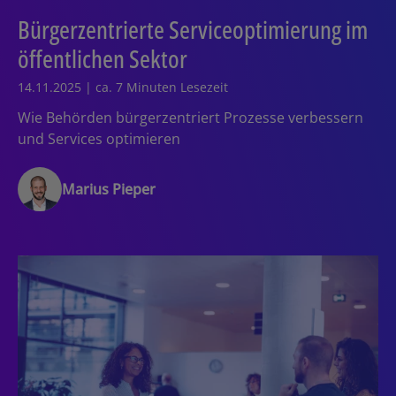
Bürgerzentrierte Serviceoptimierung im
öffentlichen Sektor
14.11.2025 | ca. 7 Minuten Lesezeit
Wie Behörden bürgerzentriert Prozesse verbessern
und Services optimieren
Marius Pieper