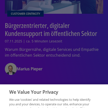
CUSTOMER CENTRICITY
Bürgerzentrierter, digitaler
Kundensupport im öffentlichen Sektor
07.11.2025 | ca. 5 Minuten Lesezeit
Warum Bürgernähe, digitale Services und Empathie
im öffentlichen Sektor entscheidend sind.
Marius Pieper
We Value Your Privacy
We use ‘cookies’ and related technologies to help identify
you and your devices, to operate our site, enhance your