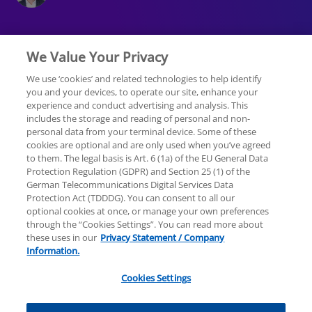
We Value Your Privacy
We use ‘cookies’ and related technologies to help identify
you and your devices, to operate our site, enhance your
experience and conduct advertising and analysis. This
Rechtliche Hinweise
Datenschutzerklärung
includes the storage and reading of personal and non-
personal data from your terminal device. Some of these
cookies are optional and are only used when you’ve agreed
Hilfe
Unternehmensangaben
to them. The legal basis is Art. 6 (1a) of the EU General Data
Protection Regulation (GDPR) and Section 25 (1) of the
German Telecommunications Digital Services Data
Protection Act (TDDDG). You can consent to all our
optional cookies at once, or manage your own preferences
through the “Cookies Settings”. You can read more about
these uses in our
Privacy Statement / Company
© 2025 KPMG AG Wirtschaftsprüfungsgesellschaft,
Information.
eine Aktiengesellschaft nach deutschem Recht und
ein Mitglied der globalen KPMG-Organisation
Cookies Settings
unabhängiger Mitgliedsfirmen, die KPMG
International Limited, einer Private English Company