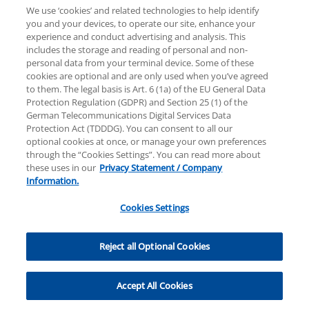
We use ‘cookies’ and related technologies to help identify
you and your devices, to operate our site, enhance your
experience and conduct advertising and analysis. This
Rechtliche Hinweise
Datenschutzerklärung
includes the storage and reading of personal and non-
personal data from your terminal device. Some of these
cookies are optional and are only used when you’ve agreed
Sitemap
Hilfe
Unternehmensangaben
to them. The legal basis is Art. 6 (1a) of the EU General Data
Protection Regulation (GDPR) and Section 25 (1) of the
German Telecommunications Digital Services Data
Protection Act (TDDDG). You can consent to all our
optional cookies at once, or manage your own preferences
through the “Cookies Settings”. You can read more about
these uses in our
Privacy Statement / Company
© 2025 KPMG AG Wirtschaftsprüfungsgesellschaft,
Information.
eine Aktiengesellschaft nach deutschem Recht und
ein Mitglied der globalen KPMG-Organisation
Cookies Settings
unabhängiger Mitgliedsfirmen, die KPMG
International Limited, einer Private English Company
Cookies Settings
Limited by Guarantee, angeschlossen sind. Alle Rechte
Reject all Optional Cookies
vorbehalten. Für weitere Einzelheiten über die
Struktur der globalen Organisation von KPMG
Accept All Cookies
besuchen Sie bitte
https://home.kpmg/governance
.