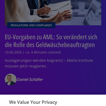
REGULATORIK UND COMPLIANCE
EU-Vorgaben zu AML: So verändert sich
die Rolle des Geldwäschebeauftragten
10.06.2026 | ca. 4 Minuten Lesezeit
Auslagerungen werden begrenzt – kleine Institute
müssen jetzt reagieren.
Daniel Schäfer
We Value Your Privacy