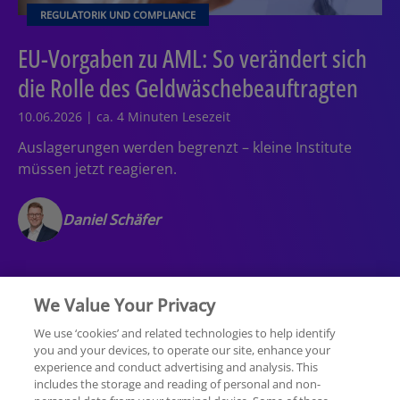
REGULATORIK UND COMPLIANCE
EU-Vorgaben zu AML: So verändert sich
die Rolle des Geldwäschebeauftragten
10.06.2026 | ca. 4 Minuten Lesezeit
Auslagerungen werden begrenzt – kleine Institute
müssen jetzt reagieren.
Daniel Schäfer
We Value Your Privacy
We use ‘cookies’ and related technologies to help identify
you and your devices, to operate our site, enhance your
experience and conduct advertising and analysis. This
Rechtliche Hinweise
Datenschutzerklärung
includes the storage and reading of personal and non-