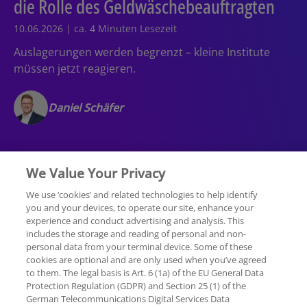
die Rolle des Geldwäschebeauftragten
10.06.2026 | ca. 4 Minuten Lesezeit
Auslagerungen werden begrenzt – kleine Institute
müssen jetzt reagieren.
Daniel Schäfer
We Value Your Privacy
We use ‘cookies’ and related technologies to help identify
you and your devices, to operate our site, enhance your
experience and conduct advertising and analysis. This
Rechtliche Hinweise
Datenschutzerklärung
includes the storage and reading of personal and non-
personal data from your terminal device. Some of these
cookies are optional and are only used when you’ve agreed
Sitemap
Hilfe
Unternehmensangaben
to them. The legal basis is Art. 6 (1a) of the EU General Data
Protection Regulation (GDPR) and Section 25 (1) of the
German Telecommunications Digital Services Data