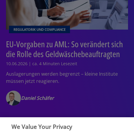
REGULATORIK UND COMPLIANCE
EU-Vorgaben zu AML: So verändert sich
die Rolle des Geldwäschebeauftragten
10.06.2026 | ca. 4 Minuten Lesezeit
Auslagerungen werden begrenzt – kleine Institute
müssen jetzt reagieren.
Daniel Schäfer
We Value Your Privacy