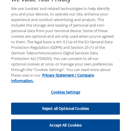
We use ‘cookies’ and related technologies to help identify
you and your devices, to operate our site, enhance your
experience and conduct advertising and analysis. This
Rechtliche Hinweise
Datenschutzerklärung
includes the storage and reading of personal and non-
personal data from your terminal device. Some of these
cookies are optional and are only used when you’ve agreed
Hilfe
Unternehmensangaben
to them. The legal basis is Art. 6 (1a) of the EU General Data
Protection Regulation (GDPR) and Section 25 (1) of the
German Telecommunications Digital Services Data
Protection Act (TDDDG). You can consent to all our
optional cookies at once, or manage your own preferences
through the “Cookies Settings”. You can read more about
these uses in our
Privacy Statement / Company
© 2025 KPMG AG Wirtschaftsprüfungsgesellschaft,
Information.
eine Aktiengesellschaft nach deutschem Recht und
ein Mitglied der globalen KPMG-Organisation
Cookies Settings
unabhängiger Mitgliedsfirmen, die KPMG
International Limited, einer Private English Company
Cookies Settings
Limited by Guarantee, angeschlossen sind. Alle Rechte
Reject all Optional Cookies
vorbehalten. Für weitere Einzelheiten über die
Struktur der globalen Organisation von KPMG
Accept All Cookies
besuchen Sie bitte
https://home.kpmg/governance
.