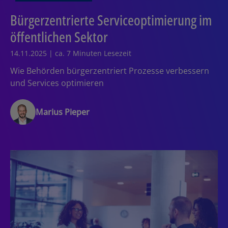
Bürgerzentrierte Serviceoptimierung im
öffentlichen Sektor
14.11.2025 | ca. 7 Minuten Lesezeit
Wie Behörden bürgerzentriert Prozesse verbessern
und Services optimieren
Marius Pieper