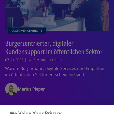
CUSTOMER CENTRICITY
Bürgerzentrierter, digitaler
Kundensupport im öffentlichen Sektor
07.11.2025 | ca. 5 Minuten Lesezeit
Warum Bürgernähe, digitale Services und Empathie
im öffentlichen Sektor entscheidend sind.
Marius Pieper
We Value Your Privacy