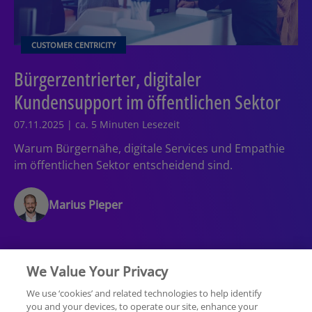
CUSTOMER CENTRICITY
Bürgerzentrierter, digitaler
Kundensupport im öffentlichen Sektor
07.11.2025 | ca. 5 Minuten Lesezeit
Warum Bürgernähe, digitale Services und Empathie
im öffentlichen Sektor entscheidend sind.
Marius Pieper
We Value Your Privacy
We use ‘cookies’ and related technologies to help identify
you and your devices, to operate our site, enhance your