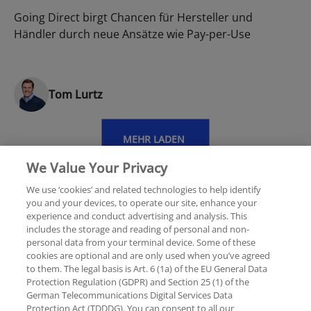
Going Direct birgt Chancen für Hersteller und
Händler durch neue Ansätze wie Pay-per-Use
Tom Lurtz
MEHR LADEN
We Value Your Privacy
We use ‘cookies’ and related technologies to help identify
you and your devices, to operate our site, enhance your
experience and conduct advertising and analysis. This
Rechtliche Hinweise
Datenschutzerklärung
includes the storage and reading of personal and non-
personal data from your terminal device. Some of these
cookies are optional and are only used when you’ve agreed
Hilfe
Unternehmensangaben
to them. The legal basis is Art. 6 (1a) of the EU General Data
Protection Regulation (GDPR) and Section 25 (1) of the
German Telecommunications Digital Services Data
Protection Act (TDDDG). You can consent to all our