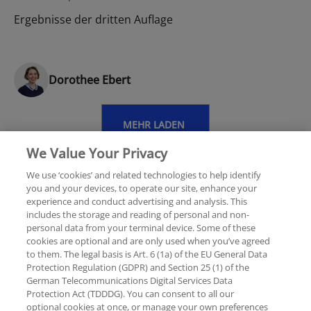
Ergebnisse der dritten Auflage
Dorothee Ebert
MEHR LADEN
We Value Your Privacy
We use ‘cookies’ and related technologies to help identify
you and your devices, to operate our site, enhance your
experience and conduct advertising and analysis. This
Rechtliche Hinweise
Datenschutzerklärung
includes the storage and reading of personal and non-
personal data from your terminal device. Some of these
cookies are optional and are only used when you’ve agreed
Hilfe
Unternehmensangaben
to them. The legal basis is Art. 6 (1a) of the EU General Data
Protection Regulation (GDPR) and Section 25 (1) of the
German Telecommunications Digital Services Data
Protection Act (TDDDG). You can consent to all our
optional cookies at once, or manage your own preferences