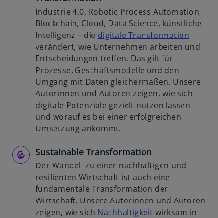
Industrie 4.0, Robotic Process Automation,
Blockchain, Cloud, Data Science, künstliche
w
Intelligenz – die
digitale Transformation
i
verändert, wie Unternehmen arbeiten und
r
Entscheidungen treffen. Das gilt für
d
Prozesse, Geschäftsmodelle und den
i
Umgang mit Daten gleichermaßen. Unsere
n
Autorinnen und Autoren zeigen, wie sich
e
digitale Potenziale gezielt nutzen lassen
i
und worauf es bei einer erfolgreichen
n
Umsetzung ankommt.
e
Sustainable Transformation
r
n
Der Wandel zu einer nachhaltigen und
e
resilienten Wirtschaft ist auch eine
u
fundamentale Transformation der
e
Wirtschaft. Unsere Autorinnen und Autoren
n
w
zeigen, wie sich
Nachhaltigkeit
wirksam in