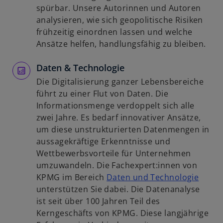
ö
n
n
spürbar. Unsere Autorinnen und Autoren
f
e
e
analysieren, wie sich geopolitische Risiken
f
r
i
frühzeitig einordnen lassen und welche
n
n
n
Ansätze helfen, handlungsfähig zu bleiben.
e
e
e
t
u
Daten & Technologie
r
e
n
Die Digitalisierung ganzer Lebensbereiche
n
e
führt zu einer Flut von Daten. Die
R
u
Informationsmenge verdoppelt sich alle
e
e
zwei Jahre. Es bedarf innovativer Ansätze,
g
n
um diese unstrukturierten Datenmengen in
i
R
aussagekräftige Erkenntnisse und
s
e
Wettbewerbsvorteile für Unternehmen
t
g
umzuwandeln. Die Fachexpert:innen von
e
i
w
KPMG im Bereich
Daten und Technologie
r
s
i
unterstützen Sie dabei. Die Datenanalyse
k
t
r
ist seit über 100 Jahren Teil des
a
e
d
Kerngeschäfts von KPMG. Diese langjährige
r
r