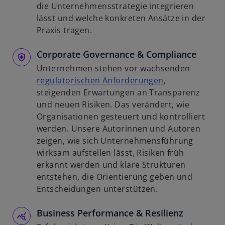
R
i
die Unternehmensstrategie integrieren
e
r
lässt und welche konkreten Ansätze in der
g
d
Praxis tragen.
i
i
s
Corporate Governance & Compliance
n
t
e
Unternehmen stehen vor wachsenden
e
i
w
regulatorischen Anforderungen
,
r
n
i
steigenden Erwartungen an Transparenz
k
e
r
und neuen Risiken. Das verändert, wie
a
r
d
Organisationen gesteuert und kontrolliert
r
n
i
werden. Unsere Autorinnen und Autoren
t
e
n
zeigen, wie sich Unternehmensführung
e
u
e
wirksam aufstellen lässt, Risiken früh
g
e
i
erkannt werden und klare Strukturen
e
n
n
entstehen, die Orientierung geben und
ö
R
e
Entscheidungen unterstützen.
f
e
r
f
g
Business Performance & Resilienz
n
n
i
e