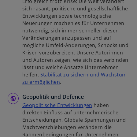
Erfolgreich trotz Krise: Die Welt verändert
e
s
u
sich rasant, politische und gesellschaftliche
t
t
e
Entwicklungen sowie technologische
e
n
Neuerungen machen es für Unternehmen
r
R
notwendig, sich immer schneller diesen
k
e
Veränderungen anzupassen und auf
a
g
mögliche Umfeld-Änderungen, Schocks und
r
i
Krisen vorzubereiten. Unsere Autorinnen
t
s
und Autoren zeigen, wie sich das verbinden
e
t
lässt und welche Ansätze Unternehmen
g
e
helfen,
Stabilität zu sichern und Wachstum
e
r
w
zu ermöglichen
.
ö
k
i
f
a
Geopolitik und Defence
r
f
r
d
w
Geopolitische Entwicklungen
haben
n
t
i
i
direkten Einfluss auf unternehmerische
e
e
n
r
Entscheidungen. Globale Spannungen und
t
g
e
d
Machtverschiebungen verändern die
e
i
i
Rahmenbedingungen für Unternehmen