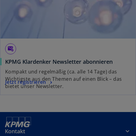
r
k
a
r
t
e
g
attach_email
e
KPMG Klardenker Newsletter abonnieren
ö
f
Kompakt und regelmäßig (ca. alle 14 Tage) das
f
Wichtigste aus den Themen auf einen Blick – das
Jetzt registrieren
n
bietet unser Newsletter.
e
t
Kontakt