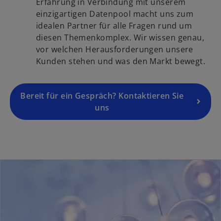
i
Erfahrung in Verbindung mit unserem
t
k
n
einzigartigen Datenpool macht uns zum
e
a
e
idealen Partner für alle Fragen rund um
g
r
i
diesen Themenkomplex. Wir wissen genau,
e
t
n
vor welchen Herausforderungen unsere
ö
e
e
Kunden stehen und was den Markt bewegt.
f
g
r
f
e
n
n
ö
Bereit für ein Gespräch? Kontaktieren Sie
e
e
f
uns
u
t
f
e
n
n
e
R
t
e
g
i
s
t
e