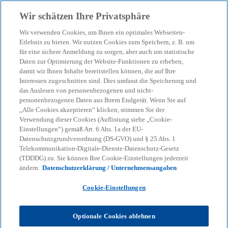
Zurück zur Inhaltsseite
Wir schätzen Ihre Privatsphäre
menu
search
Wir verwenden Cookies, um Ihnen ein optimales Webseiten-
Erlebnis zu bieten. Wir nutzen Cookies zum Speichern, z. B. um
für eine sichere Anmeldung zu sorgen, aber auch um statistische
Unser Blog – Insights für
Daten zur Optimierung der Website-Funktionen zu erheben,
damit wir Ihnen Inhalte bereitstellen können, die auf Ihre
Ihre nächsten
Interessen zugeschnitten sind. Dies umfasst die Speicherung und
das Auslesen von personenbezogenen und nicht-
personenbezogenen Daten aus Ihrem Endgerät. Wenn Sie auf
Entscheidungen
„Alle Cookies akzeptieren“ klicken, stimmen Sie der
Verwendung dieser Cookies (Auflistung siehe „Cookie-
Einstellungen“) gemäß Art. 6 Abs. 1a der EU-
Datenschutzgrundverordnung (DS-GVO) und § 25 Abs. 1
Wir helfen Ihnen, den Überblick zu behalten
Telekommunikation-Digitale-Dienste-Datenschutz-Gesetz
(TDDDG) zu. Sie können Ihre Cookie-Einstellungen jederzeit
bei geopolitischen Verschiebungen, neuen
ändern.
Datenschutzerklärung / Unternehmensangaben
Regulierungen und technologischen
Cookie-Einstellungen
Umbrüchen.
Optionale Cookies ablehnen