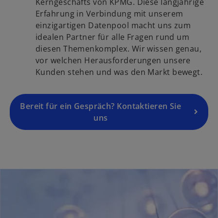
d
Kerngeschäfts von KPMG. Diese langjährige
r
r
i
Erfahrung in Verbindung mit unserem
t
k
n
einzigartigen Datenpool macht uns zum
e
a
e
idealen Partner für alle Fragen rund um
g
r
i
diesen Themenkomplex. Wir wissen genau,
e
t
n
vor welchen Herausforderungen unsere
ö
e
e
Kunden stehen und was den Markt bewegt.
f
g
r
f
e
n
n
ö
Bereit für ein Gespräch? Kontaktieren Sie
e
e
f
uns
u
t
f
e
n
n
e
R
t
e
g
i
s
t