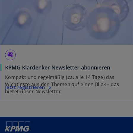
e
r
k
a
r
t
e
g
attach_email
e
KPMG Klardenker Newsletter abonnieren
ö
f
Kompakt und regelmäßig (ca. alle 14 Tage) das
f
Wichtigste aus den Themen auf einen Blick – das
Jetzt registrieren
n
bietet unser Newsletter.
e
t