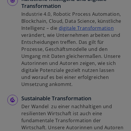
Transformation
Industrie 4.0, Robotic Process Automation,
Blockchain, Cloud, Data Science, künstliche
w
Intelligenz – die
digitale Transformation
i
verändert, wie Unternehmen arbeiten und
r
Entscheidungen treffen. Das gilt für
d
Prozesse, Geschäftsmodelle und den
i
Umgang mit Daten gleichermaßen. Unsere
n
Autorinnen und Autoren zeigen, wie sich
e
digitale Potenziale gezielt nutzen lassen
i
und worauf es bei einer erfolgreichen
n
Umsetzung ankommt.
e
Sustainable Transformation
r
n
Der Wandel zu einer nachhaltigen und
e
resilienten Wirtschaft ist auch eine
u
fundamentale Transformation der
e
Wirtschaft. Unsere Autorinnen und Autoren