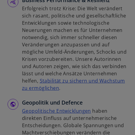
Business Performance & Resilienz
n
i
e
Erfolgreich trotz Krise: Die Welt verändert
e
s
u
sich rasant, politische und gesellschaftliche
t
t
e
Entwicklungen sowie technologische
e
n
Neuerungen machen es für Unternehmen
r
R
notwendig, sich immer schneller diesen
k
e
Veränderungen anzupassen und auf
a
g
mögliche Umfeld-Änderungen, Schocks und
r
i
Krisen vorzubereiten. Unsere Autorinnen
t
s
und Autoren zeigen, wie sich das verbinden
e
t
lässt und welche Ansätze Unternehmen
g
e
helfen,
Stabilität zu sichern und Wachstum
e
r
w
zu ermöglichen
.
ö
k
i
f
a
Geopolitik und Defence
r
f
r
d
w
Geopolitische Entwicklungen
haben
n
t
i
i
direkten Einfluss auf unternehmerische
e
e
n
r
Entscheidungen. Globale Spannungen und
t
g
e
d
Machtverschiebungen verändern die