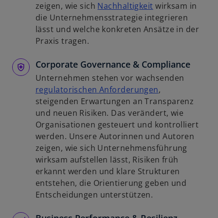
n
w
zeigen, wie sich
Nachhaltigkeit
wirksam in
R
i
die Unternehmensstrategie integrieren
e
r
lässt und welche konkreten Ansätze in der
g
d
Praxis tragen.
i
i
s
Corporate Governance & Compliance
n
t
e
Unternehmen stehen vor wachsenden
e
i
w
regulatorischen Anforderungen
,
r
n
i
steigenden Erwartungen an Transparenz
k
e
r
und neuen Risiken. Das verändert, wie
a
r
d
Organisationen gesteuert und kontrolliert
r
n
i
werden. Unsere Autorinnen und Autoren
t
e
n
zeigen, wie sich Unternehmensführung
e
u
e
wirksam aufstellen lässt, Risiken früh
g
e
i
erkannt werden und klare Strukturen
e
n
n
entstehen, die Orientierung geben und
ö
R
e
Entscheidungen unterstützen.
f
e
r
f
g
n