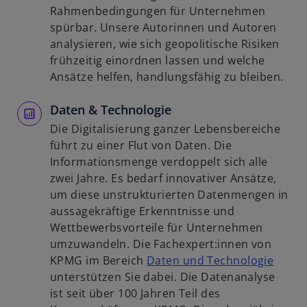
e
i
i
Rahmenbedingungen für Unternehmen
ö
n
n
spürbar. Unsere Autorinnen und Autoren
f
e
e
analysieren, wie sich geopolitische Risiken
f
r
i
frühzeitig einordnen lassen und welche
n
n
n
Ansätze helfen, handlungsfähig zu bleiben.
e
e
e
t
u
Daten & Technologie
r
e
n
Die Digitalisierung ganzer Lebensbereiche
n
e
führt zu einer Flut von Daten. Die
R
u
Informationsmenge verdoppelt sich alle
e
e
zwei Jahre. Es bedarf innovativer Ansätze,
g
n
um diese unstrukturierten Datenmengen in
i
R
aussagekräftige Erkenntnisse und
s
e
Wettbewerbsvorteile für Unternehmen
t
g
umzuwandeln. Die Fachexpert:innen von
e
i
w
KPMG im Bereich
Daten und Technologie
r
s
i
unterstützen Sie dabei. Die Datenanalyse
k
t
r
ist seit über 100 Jahren Teil des
a
e