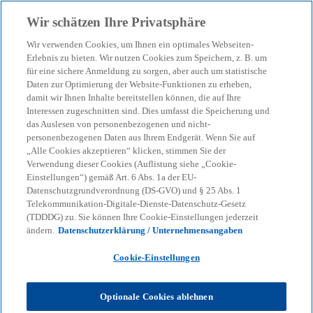
Zurück zur Inhaltsseite
Wir schätzen Ihre Privatsphäre
menu
search
Wir verwenden Cookies, um Ihnen ein optimales Webseiten-
Erlebnis zu bieten. Wir nutzen Cookies zum Speichern, z. B. um
für eine sichere Anmeldung zu sorgen, aber auch um statistische
Unser Blog – Insights für
Daten zur Optimierung der Website-Funktionen zu erheben,
damit wir Ihnen Inhalte bereitstellen können, die auf Ihre
Ihre nächsten
Interessen zugeschnitten sind. Dies umfasst die Speicherung und
das Auslesen von personenbezogenen und nicht-
personenbezogenen Daten aus Ihrem Endgerät. Wenn Sie auf
Entscheidungen
„Alle Cookies akzeptieren“ klicken, stimmen Sie der
Verwendung dieser Cookies (Auflistung siehe „Cookie-
Einstellungen“) gemäß Art. 6 Abs. 1a der EU-
Datenschutzgrundverordnung (DS-GVO) und § 25 Abs. 1
Wir helfen Ihnen, den Überblick zu behalten
Telekommunikation-Digitale-Dienste-Datenschutz-Gesetz
(TDDDG) zu. Sie können Ihre Cookie-Einstellungen jederzeit
bei geopolitischen Verschiebungen, neuen
ändern.
Datenschutzerklärung / Unternehmensangaben
Regulierungen und technologischen
Cookie-Einstellungen
Umbrüchen.
Optionale Cookies ablehnen