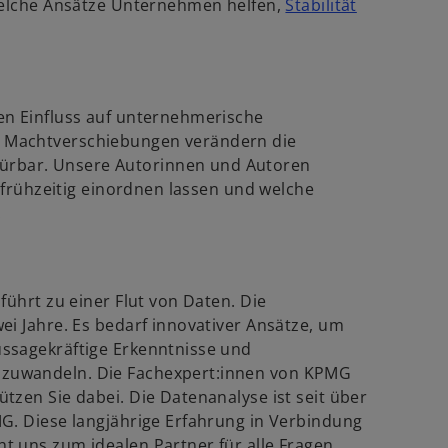
 welche Ansätze Unternehmen helfen,
Stabilität
e
w
.
u
e
r
n
d
R
en Einfluss auf unternehmerische
e
 Machtverschiebungen verändern die
n
g
rbar. Unsere Autorinnen und Autoren
e
i
n frühzeitig einordnen lassen und welche
s
.
n
t
e
e
r
r
n
k
führt zu einer Flut von Daten. Die
e
a
ei Jahre. Es bedarf innovativer Ansätze, um
u
r
ssagekräftige Erkenntnisse und
e
t
zuwandeln. Die Fachexpert:innen von KPMG
n
e
tzen Sie dabei. Die Datenanalyse ist seit über
R
g
G. Diese langjährige Erfahrung in Verbindung
e
e
t uns zum idealen Partner für alle Fragen