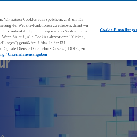
Zurück zur Inhaltsseite
Kon
contact_mail
n. Wir nutzen Cookies zum Speichern, z. B. um für
mierung der Website-Funktionen zu erheben, damit wir
Cookie-Einstellunge
nd. Dies umfasst die Speicherung und das Auslesen von
Wenn Sie auf „Alle Cookies akzeptieren“ klicken,
ellungen“) gemäß Art. 6 Abs. 1a der EU-
-Digitale-Dienste-Datenschutz-Gesetz (TDDDG) zu.
ür
ung / Unternehmensangaben
en