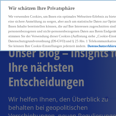
Wir schätzen Ihre Privatsphäre
Wir verwenden Cookies, um Ihnen ein optimales Webseiten-Erlebnis zu biete
menu
eine sichere Anmeldung zu sorgen, aber auch um statistische Daten zur Opti
Ihnen Inhalte bereitstellen können, die auf Ihre Interessen zugeschnitten si
personenbezogenen und nicht-personenbezogenen Daten aus Ihrem Endgerät. 
stimmen Sie der Verwendung dieser Cookies (Auflistung siehe „Cookie-Einst
Datenschutzgrundverordnung (DS-GVO) und § 25 Abs. 1 Telekommunikation
Unser Blog – Insights f
Sie können Ihre Cookie-Einstellungen jederzeit ändern.
Datenschutzerklär
Ihre nächsten
Entscheidungen
Wir helfen Ihnen, den Überblick zu
behalten bei geopolitischen
Verschiebungen, neuen Regulierung