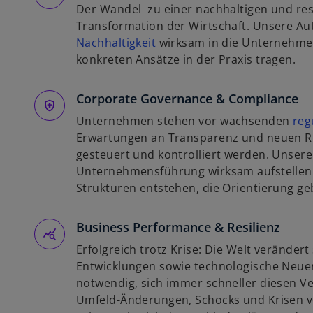
Der Wandel zu einer nachhaltigen und resi
n
Transformation der Wirtschaft. Unsere Au
e
w
Nachhaltigkeit
wirksam in die Unternehmen
r
i
konkreten Ansätze in der Praxis tragen.
n
r
e
d
Corporate Governance & Compliance
u
i
e
Unternehmen stehen vor wachsenden
reg
n
n
Erwartungen an Transparenz und neuen Ris
e
R
gesteuert und kontrolliert werden. Unsere
i
e
Unternehmensführung wirksam aufstellen l
n
g
Strukturen entstehen, die Orientierung g
e
i
r
s
Business Performance & Resilienz
n
t
e
e
Erfolgreich trotz Krise: Die Welt verändert 
u
r
Entwicklungen sowie technologische Neu
e
k
notwendig, sich immer schneller diesen 
n
a
Umfeld-Änderungen, Schocks und Krisen v
R