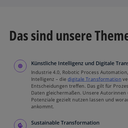
Das sind unsere Them
Künstliche Intelligenz und Digitale Tra
Industrie 4.0, Robotic Process Automation,
w
Intelligenz – die
digitale Transformation
ve
i
Entscheidungen treffen. Das gilt für Pro
r
Daten gleichermaßen. Unsere Autorinnen u
d
Potenziale gezielt nutzen lassen und wora
i
ankommt.
n
e
Sustainable Transformation
i