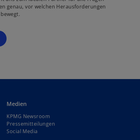
g
ö
en genau, vor welchen Herausforderungen
f
 bewegt.
s
f
t
n
e
e
r
t
k
a
r
t
e
g
e
ö
Medien
f
f
KPMG Newsroom
n
Pressemitteilungen
e
Social Media
t