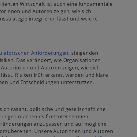
lienten Wirtschaft ist auch eine fundamentale
torinnen und Autoren zeigen, wie sich
sstrategie integrieren lässt und welche
w
ulatorischen Anforderungen
, steigenden
i
iken. Das verändert, wie Organisationen
r
 Autorinnen und Autoren zeigen, wie sich
d
ässt, Risiken früh erkannt werden und klare
i
eben und Entscheidungen unterstützen.
n
e
i
sich rasant, politische und gesellschaftliche
n
erungen machen es für Unternehmen
e
Veränderungen anzupassen und auf mögliche
r
orzubereiten. Unsere Autorinnen und Autoren
n