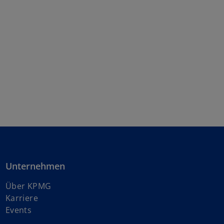
Unternehmen
Über KPMG
w
Karriere
i
Events
r