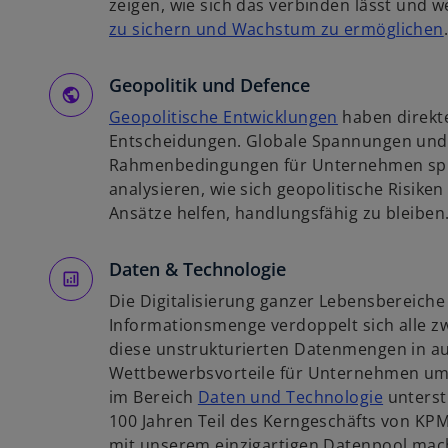
r
zeigen, wie sich das verbinden lässt und
e
t
zu sichern und Wachstum zu ermöglichen
g
e
i
i
g
Geopolitik und Defence
s
e
t
w
Geopolitische Entwicklungen
haben direkt
ö
i
e
i
Entscheidungen. Globale Spannungen und
f
r
r
Rahmenbedingungen für Unternehmen spü
f
k
d
analysieren, wie sich geopolitische Risike
n
i
a
i
Ansätze helfen, handlungsfähig zu bleiben
e
r
n
t
t
e
Daten & Technologie
e
i
Die Digitalisierung ganzer Lebensbereiche 
g
n
Informationsmenge verdoppelt sich alle zw
e
e
diese unstrukturierten Datenmengen in au
ö
r
Wettbewerbsvorteile für Unternehmen um
f
n
w
im Bereich
Daten und Technologie
unterstü
f
e
i
100 Jahren Teil des Kerngeschäfts von KPM
n
u
r
mit unserem einzigartigen Datenpool mach