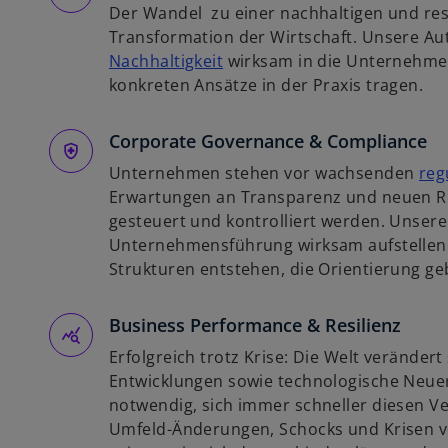
Der Wandel zu einer nachhaltigen und resi
n
Transformation der Wirtschaft. Unsere Au
e
w
Nachhaltigkeit
wirksam in die Unternehmen
r
i
konkreten Ansätze in der Praxis tragen.
n
r
e
d
Corporate Governance & Compliance
u
i
e
Unternehmen stehen vor wachsenden
reg
n
n
Erwartungen an Transparenz und neuen Ris
e
R
gesteuert und kontrolliert werden. Unsere
i
e
Unternehmensführung wirksam aufstellen l
n
g
Strukturen entstehen, die Orientierung g
e
i
r
s
Business Performance & Resilienz
n
t
e
e
Erfolgreich trotz Krise: Die Welt verändert 
u
r
Entwicklungen sowie technologische Neu
e
k
notwendig, sich immer schneller diesen 
n
a
Umfeld-Änderungen, Schocks und Krisen v
R