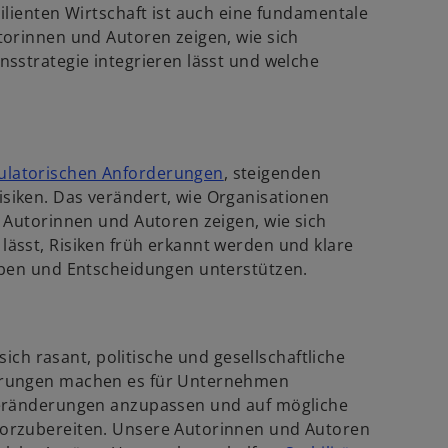
lienten Wirtschaft ist auch eine fundamentale
torinnen und Autoren zeigen, wie sich
sstrategie integrieren lässt und welche
w
ulatorischen Anforderungen
, steigenden
i
iken. Das verändert, wie Organisationen
r
 Autorinnen und Autoren zeigen, wie sich
d
ässt, Risiken früh erkannt werden und klare
i
eben und Entscheidungen unterstützen.
n
e
i
sich rasant, politische und gesellschaftliche
n
erungen machen es für Unternehmen
e
Veränderungen anzupassen und auf mögliche
r
orzubereiten. Unsere Autorinnen und Autoren
n