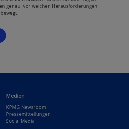
g
ö
en genau, vor welchen Herausforderungen
f
 bewegt.
s
f
t
n
e
e
r
t
k
a
r
t
e
g
e
ö
Medien
f
f
KPMG Newsroom
n
Pressemitteilungen
e
Social Media
t