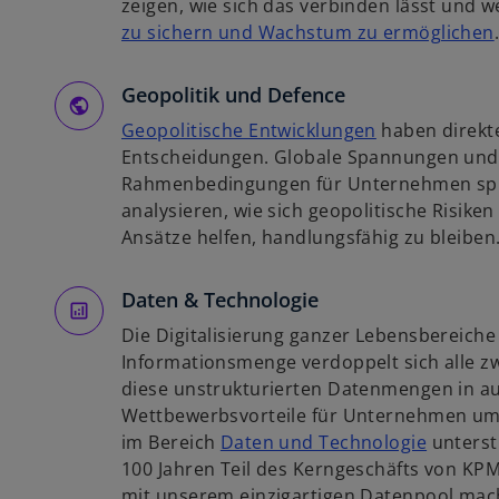
r
zeigen, wie sich das verbinden lässt und
e
t
zu sichern und Wachstum zu ermöglichen
g
e
i
i
g
Geopolitik und Defence
s
e
t
w
Geopolitische Entwicklungen
haben direkt
ö
i
e
i
Entscheidungen. Globale Spannungen und
f
r
r
Rahmenbedingungen für Unternehmen spü
f
k
d
analysieren, wie sich geopolitische Risike
n
i
a
i
Ansätze helfen, handlungsfähig zu bleiben
e
r
n
t
t
e
Daten & Technologie
e
i
Die Digitalisierung ganzer Lebensbereiche 
g
n
Informationsmenge verdoppelt sich alle zw
e
e
diese unstrukturierten Datenmengen in au
ö
r
Wettbewerbsvorteile für Unternehmen um
f
n
w
im Bereich
Daten und Technologie
unterstü
f
e
i
100 Jahren Teil des Kerngeschäfts von KPM
n
u
r
mit unserem einzigartigen Datenpool mach