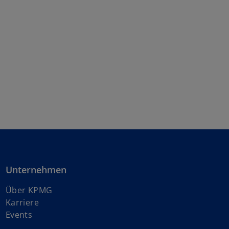
Unternehmen
Über KPMG
w
Karriere
i
Events
r