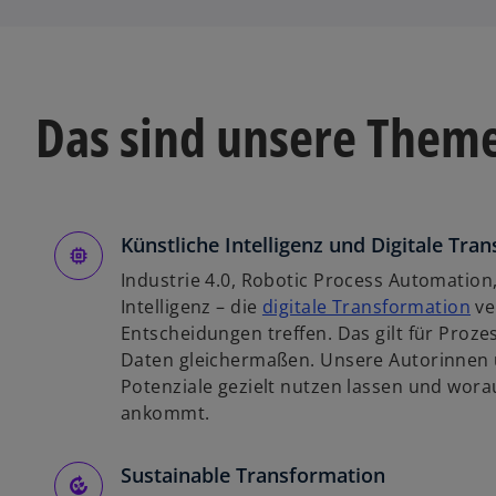
Das sind unsere Them
Künstliche Intelligenz und Digitale Tra
Industrie 4.0, Robotic Process Automation,
w
Intelligenz – die
digitale Transformation
ve
i
Entscheidungen treffen. Das gilt für Pro
r
Daten gleichermaßen. Unsere Autorinnen u
d
Potenziale gezielt nutzen lassen und wora
i
ankommt.
n
e
Sustainable Transformation
i