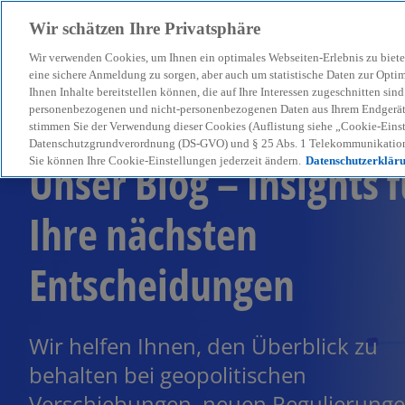
Wir schätzen Ihre Privatsphäre
Wir verwenden Cookies, um Ihnen ein optimales Webseiten-Erlebnis zu biete
menu
eine sichere Anmeldung zu sorgen, aber auch um statistische Daten zur Opti
Ihnen Inhalte bereitstellen können, die auf Ihre Interessen zugeschnitten si
personenbezogenen und nicht-personenbezogenen Daten aus Ihrem Endgerät. 
stimmen Sie der Verwendung dieser Cookies (Auflistung siehe „Cookie-Einst
Datenschutzgrundverordnung (DS-GVO) und § 25 Abs. 1 Telekommunikation
Unser Blog – Insights f
Sie können Ihre Cookie-Einstellungen jederzeit ändern.
Datenschutzerklär
Ihre nächsten
Entscheidungen
Wir helfen Ihnen, den Überblick zu
behalten bei geopolitischen
Verschiebungen, neuen Regulierung