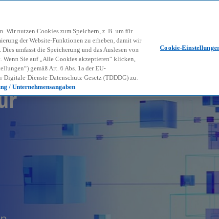
Zurück zur Inhaltsseite
Kon
contact_mail
n. Wir nutzen Cookies zum Speichern, z. B. um für
mierung der Website-Funktionen zu erheben, damit wir
Cookie-Einstellunge
nd. Dies umfasst die Speicherung und das Auslesen von
Wenn Sie auf „Alle Cookies akzeptieren“ klicken,
ellungen“) gemäß Art. 6 Abs. 1a der EU-
-Digitale-Dienste-Datenschutz-Gesetz (TDDDG) zu.
ür
ung / Unternehmensangaben
en