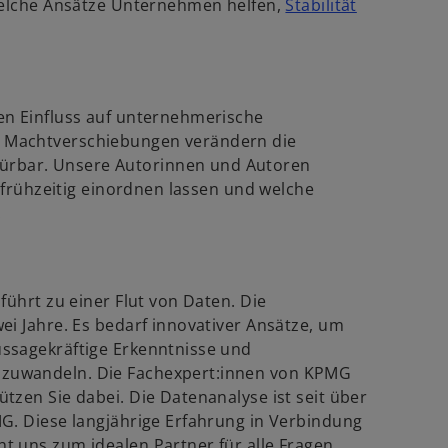
 welche Ansätze Unternehmen helfen,
Stabilität
e
w
.
u
e
r
n
d
R
en Einfluss auf unternehmerische
e
 Machtverschiebungen verändern die
n
g
rbar. Unsere Autorinnen und Autoren
e
i
n frühzeitig einordnen lassen und welche
s
.
n
t
e
e
r
r
n
k
führt zu einer Flut von Daten. Die
e
a
ei Jahre. Es bedarf innovativer Ansätze, um
u
r
ssagekräftige Erkenntnisse und
e
t
zuwandeln. Die Fachexpert:innen von KPMG
n
e
tzen Sie dabei. Die Datenanalyse ist seit über
R
g
G. Diese langjährige Erfahrung in Verbindung
e
e
t uns zum idealen Partner für alle Fragen