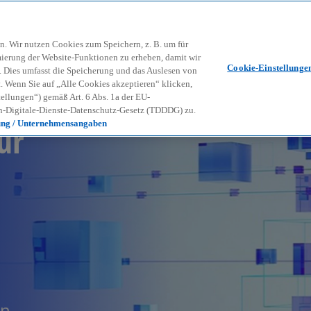
Zurück zur Inhaltsseite
Kon
contact_mail
n. Wir nutzen Cookies zum Speichern, z. B. um für
mierung der Website-Funktionen zu erheben, damit wir
Cookie-Einstellunge
nd. Dies umfasst die Speicherung und das Auslesen von
Wenn Sie auf „Alle Cookies akzeptieren“ klicken,
ellungen“) gemäß Art. 6 Abs. 1a der EU-
-Digitale-Dienste-Datenschutz-Gesetz (TDDDG) zu.
ür
ung / Unternehmensangaben
en