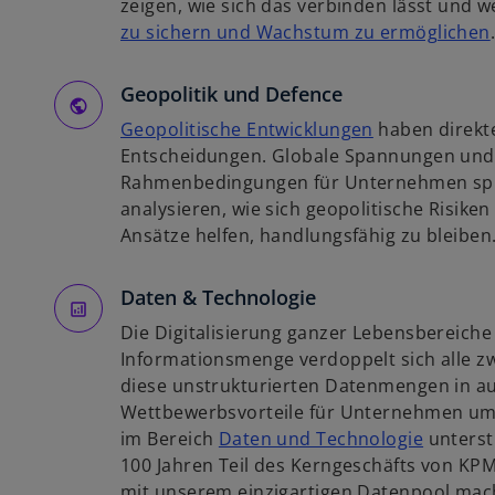
r
zeigen, wie sich das verbinden lässt und
e
t
zu sichern und Wachstum zu ermöglichen
g
e
i
i
g
Geopolitik und Defence
s
e
t
w
Geopolitische Entwicklungen
haben direkt
ö
i
e
i
Entscheidungen. Globale Spannungen und
f
r
r
Rahmenbedingungen für Unternehmen spü
f
k
d
analysieren, wie sich geopolitische Risike
n
i
a
i
Ansätze helfen, handlungsfähig zu bleiben
e
r
n
t
t
e
Daten & Technologie
e
i
Die Digitalisierung ganzer Lebensbereiche 
g
n
Informationsmenge verdoppelt sich alle zw
e
e
diese unstrukturierten Datenmengen in au
ö
r
Wettbewerbsvorteile für Unternehmen um
f
n
w
im Bereich
Daten und Technologie
unterstü
f
e
i
100 Jahren Teil des Kerngeschäfts von KPM
n
u
r
mit unserem einzigartigen Datenpool mach