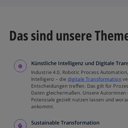
Das sind unsere Them
Künstliche Intelligenz und Digitale Tra
Industrie 4.0, Robotic Process Automation,
w
Intelligenz – die
digitale Transformation
ve
i
Entscheidungen treffen. Das gilt für Pro
r
Daten gleichermaßen. Unsere Autorinnen u
d
Potenziale gezielt nutzen lassen und wora
i
ankommt.
n
e
Sustainable Transformation
i