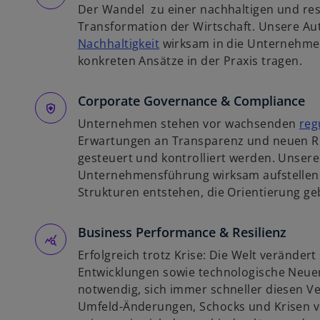
Der Wandel zu einer nachhaltigen und resi
n
Transformation der Wirtschaft. Unsere Au
e
w
Nachhaltigkeit
wirksam in die Unternehmen
r
i
konkreten Ansätze in der Praxis tragen.
n
r
e
d
Corporate Governance & Compliance
u
i
e
Unternehmen stehen vor wachsenden
reg
n
n
Erwartungen an Transparenz und neuen Ris
e
R
gesteuert und kontrolliert werden. Unsere
i
e
Unternehmensführung wirksam aufstellen l
n
g
Strukturen entstehen, die Orientierung g
e
i
r
s
Business Performance & Resilienz
n
t
e
e
Erfolgreich trotz Krise: Die Welt verändert 
u
r
Entwicklungen sowie technologische Neu
e
k
notwendig, sich immer schneller diesen 
n
a
Umfeld-Änderungen, Schocks und Krisen v
R