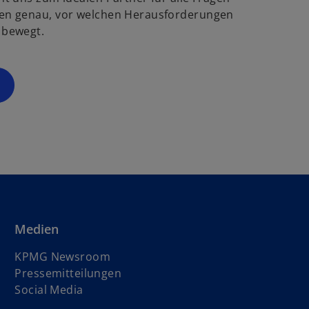
g
ö
en genau, vor welchen Herausforderungen
f
 bewegt.
s
f
t
n
e
e
r
t
k
a
r
t
e
g
e
ö
Medien
f
f
KPMG Newsroom
n
Pressemitteilungen
e
Social Media
t