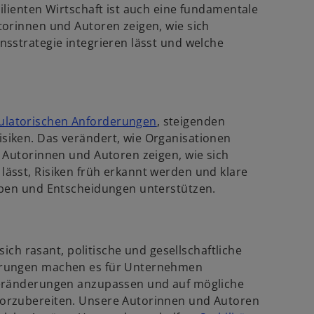
lienten Wirtschaft ist auch eine fundamentale
torinnen und Autoren zeigen, wie sich
sstrategie integrieren lässt und welche
w
ulatorischen Anforderungen
, steigenden
i
iken. Das verändert, wie Organisationen
r
 Autorinnen und Autoren zeigen, wie sich
d
ässt, Risiken früh erkannt werden und klare
i
eben und Entscheidungen unterstützen.
n
e
i
sich rasant, politische und gesellschaftliche
n
erungen machen es für Unternehmen
e
Veränderungen anzupassen und auf mögliche
r
orzubereiten. Unsere Autorinnen und Autoren
n