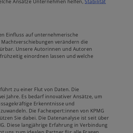
 welche Ansätze Unternehmen helfen,
Stabilität
e
w
.
u
e
r
n
d
R
en Einfluss auf unternehmerische
e
 Machtverschiebungen verändern die
n
g
rbar. Unsere Autorinnen und Autoren
e
i
n frühzeitig einordnen lassen und welche
s
.
n
t
e
e
r
r
n
k
führt zu einer Flut von Daten. Die
e
a
ei Jahre. Es bedarf innovativer Ansätze, um
u
r
ssagekräftige Erkenntnisse und
e
t
zuwandeln. Die Fachexpert:innen von KPMG
n
e
tzen Sie dabei. Die Datenanalyse ist seit über
R
g
G. Diese langjährige Erfahrung in Verbindung
e
e
t uns zum idealen Partner für alle Fragen