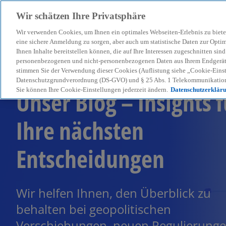
Wir schätzen Ihre Privatsphäre
Wir verwenden Cookies, um Ihnen ein optimales Webseiten-Erlebnis zu biete
menu
eine sichere Anmeldung zu sorgen, aber auch um statistische Daten zur Opti
Ihnen Inhalte bereitstellen können, die auf Ihre Interessen zugeschnitten si
personenbezogenen und nicht-personenbezogenen Daten aus Ihrem Endgerät. 
stimmen Sie der Verwendung dieser Cookies (Auflistung siehe „Cookie-Einst
Datenschutzgrundverordnung (DS-GVO) und § 25 Abs. 1 Telekommunikation
Unser Blog – Insights f
Sie können Ihre Cookie-Einstellungen jederzeit ändern.
Datenschutzerklär
Ihre nächsten
Entscheidungen
Wir helfen Ihnen, den Überblick zu
behalten bei geopolitischen
Verschiebungen, neuen Regulierung