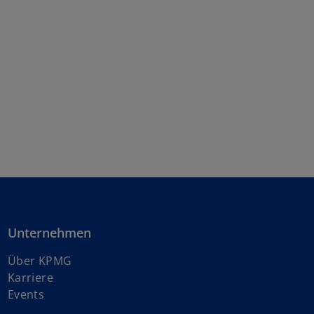
Unternehmen
Über KPMG
w
Karriere
i
Events
r