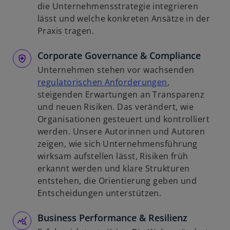
R
i
die Unternehmensstrategie integrieren
e
r
lässt und welche konkreten Ansätze in der
g
d
Praxis tragen.
i
i
s
Corporate Governance & Compliance
n
t
e
Unternehmen stehen vor wachsenden
e
i
w
regulatorischen Anforderungen
,
r
n
i
steigenden Erwartungen an Transparenz
k
e
r
und neuen Risiken. Das verändert, wie
a
r
d
Organisationen gesteuert und kontrolliert
r
n
i
werden. Unsere Autorinnen und Autoren
t
e
n
zeigen, wie sich Unternehmensführung
e
u
e
wirksam aufstellen lässt, Risiken früh
g
e
i
erkannt werden und klare Strukturen
e
n
n
entstehen, die Orientierung geben und
ö
R
e
Entscheidungen unterstützen.
f
e
r
f
g
Business Performance & Resilienz
n
n
i
e