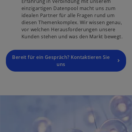
i
Erfahrung in Verbindung mit unserem
t
k
n
einzigartigen Datenpool macht uns zum
e
a
e
idealen Partner für alle Fragen rund um
g
r
i
diesen Themenkomplex. Wir wissen genau,
e
t
n
vor welchen Herausforderungen unsere
ö
e
e
Kunden stehen und was den Markt bewegt.
f
g
r
f
e
n
n
ö
Bereit für ein Gespräch? Kontaktieren Sie
e
e
f
uns
u
t
f
e
n
n
e
R
t
e
g
i
s
t
e