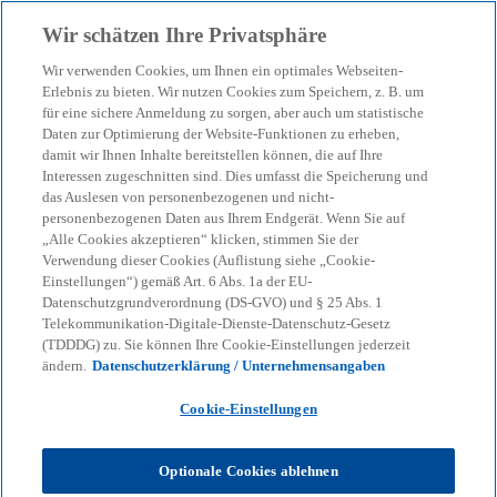
Zurück zur Inhaltsseite
Wir schätzen Ihre Privatsphäre
menu
search
Wir verwenden Cookies, um Ihnen ein optimales Webseiten-
Erlebnis zu bieten. Wir nutzen Cookies zum Speichern, z. B. um
für eine sichere Anmeldung zu sorgen, aber auch um statistische
Unser Blog – Insights für
Daten zur Optimierung der Website-Funktionen zu erheben,
damit wir Ihnen Inhalte bereitstellen können, die auf Ihre
Ihre nächsten
Interessen zugeschnitten sind. Dies umfasst die Speicherung und
das Auslesen von personenbezogenen und nicht-
personenbezogenen Daten aus Ihrem Endgerät. Wenn Sie auf
Entscheidungen
„Alle Cookies akzeptieren“ klicken, stimmen Sie der
Verwendung dieser Cookies (Auflistung siehe „Cookie-
Einstellungen“) gemäß Art. 6 Abs. 1a der EU-
Datenschutzgrundverordnung (DS-GVO) und § 25 Abs. 1
Wir helfen Ihnen, den Überblick zu behalten
Telekommunikation-Digitale-Dienste-Datenschutz-Gesetz
(TDDDG) zu. Sie können Ihre Cookie-Einstellungen jederzeit
bei geopolitischen Verschiebungen, neuen
ändern.
Datenschutzerklärung / Unternehmensangaben
Regulierungen und technologischen
Cookie-Einstellungen
Umbrüchen.
Optionale Cookies ablehnen