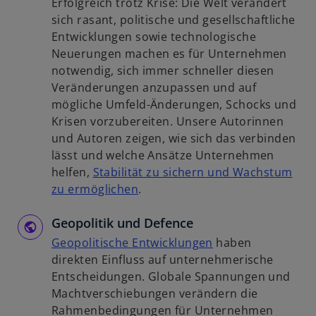
Erfolgreich trotz Krise: Die Welt verändert
e
s
u
sich rasant, politische und gesellschaftliche
t
t
e
Entwicklungen sowie technologische
e
n
Neuerungen machen es für Unternehmen
r
R
notwendig, sich immer schneller diesen
k
e
Veränderungen anzupassen und auf
a
g
mögliche Umfeld-Änderungen, Schocks und
r
i
Krisen vorzubereiten. Unsere Autorinnen
t
s
und Autoren zeigen, wie sich das verbinden
e
t
lässt und welche Ansätze Unternehmen
g
e
helfen,
Stabilität zu sichern und Wachstum
e
r
w
zu ermöglichen
.
ö
k
i
f
a
Geopolitik und Defence
r
f
r
d
w
Geopolitische Entwicklungen
haben
n
t
i
i
direkten Einfluss auf unternehmerische
e
e
n
r
Entscheidungen. Globale Spannungen und
t
g
e
d
Machtverschiebungen verändern die
e
i
i
Rahmenbedingungen für Unternehmen