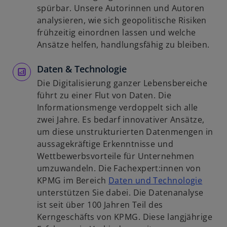
ö
n
n
spürbar. Unsere Autorinnen und Autoren
f
e
e
analysieren, wie sich geopolitische Risiken
f
r
i
frühzeitig einordnen lassen und welche
n
n
n
Ansätze helfen, handlungsfähig zu bleiben.
e
e
e
t
u
Daten & Technologie
r
e
n
Die Digitalisierung ganzer Lebensbereiche
n
e
führt zu einer Flut von Daten. Die
R
u
Informationsmenge verdoppelt sich alle
e
e
zwei Jahre. Es bedarf innovativer Ansätze,
g
n
um diese unstrukturierten Datenmengen in
i
R
aussagekräftige Erkenntnisse und
s
e
Wettbewerbsvorteile für Unternehmen
t
g
umzuwandeln. Die Fachexpert:innen von
e
i
w
KPMG im Bereich
Daten und Technologie
r
s
i
unterstützen Sie dabei. Die Datenanalyse
k
t
r
ist seit über 100 Jahren Teil des
a
e
d
Kerngeschäfts von KPMG. Diese langjährige
r
r