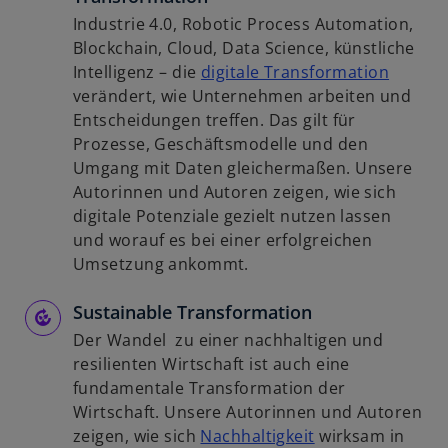
Industrie 4.0, Robotic Process Automation,
Blockchain, Cloud, Data Science, künstliche
w
Intelligenz – die
digitale Transformation
i
verändert, wie Unternehmen arbeiten und
r
Entscheidungen treffen. Das gilt für
d
Prozesse, Geschäftsmodelle und den
i
Umgang mit Daten gleichermaßen. Unsere
n
Autorinnen und Autoren zeigen, wie sich
e
digitale Potenziale gezielt nutzen lassen
i
und worauf es bei einer erfolgreichen
n
Umsetzung ankommt.
e
Sustainable Transformation
r
n
Der Wandel zu einer nachhaltigen und
e
resilienten Wirtschaft ist auch eine
u
fundamentale Transformation der
e
Wirtschaft. Unsere Autorinnen und Autoren
n
w
zeigen, wie sich
Nachhaltigkeit
wirksam in