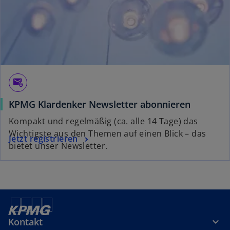
r
k
a
r
t
e
g
attach_email
e
KPMG Klardenker Newsletter abonnieren
ö
f
Kompakt und regelmäßig (ca. alle 14 Tage) das
f
Wichtigste aus den Themen auf einen Blick – das
Jetzt registrieren
n
bietet unser Newsletter.
e
t
Kontakt