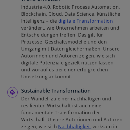
Industrie 4.0, Robotic Process Automation,
Blockchain, Cloud, Data Science, künstliche
w
Intelligenz – die
digitale Transformation
i
verändert, wie Unternehmen arbeiten und
r
Entscheidungen treffen. Das gilt für
d
Prozesse, Geschäftsmodelle und den
i
Umgang mit Daten gleichermaßen. Unsere
n
Autorinnen und Autoren zeigen, wie sich
e
digitale Potenziale gezielt nutzen lassen
i
und worauf es bei einer erfolgreichen
n
Umsetzung ankommt.
e
Sustainable Transformation
r
n
Der Wandel zu einer nachhaltigen und
e
resilienten Wirtschaft ist auch eine
u
fundamentale Transformation der
e
Wirtschaft. Unsere Autorinnen und Autoren
n
w
zeigen, wie sich
Nachhaltigkeit
wirksam in