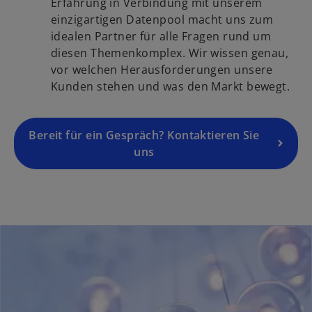
i
Erfahrung in Verbindung mit unserem
t
k
n
einzigartigen Datenpool macht uns zum
e
a
e
idealen Partner für alle Fragen rund um
g
r
i
diesen Themenkomplex. Wir wissen genau,
e
t
n
vor welchen Herausforderungen unsere
ö
e
e
Kunden stehen und was den Markt bewegt.
f
g
r
f
e
n
n
ö
Bereit für ein Gespräch? Kontaktieren Sie
e
e
f
uns
u
t
f
e
n
n
e
R
t
e
g
i
s
t
e