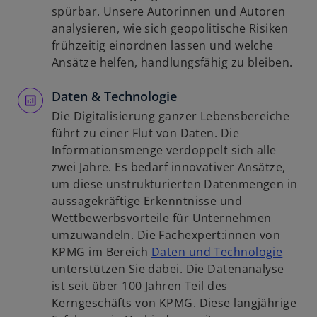
ö
n
n
spürbar. Unsere Autorinnen und Autoren
f
e
e
analysieren, wie sich geopolitische Risiken
f
r
i
frühzeitig einordnen lassen und welche
n
n
n
Ansätze helfen, handlungsfähig zu bleiben.
e
e
e
t
u
Daten & Technologie
r
e
n
Die Digitalisierung ganzer Lebensbereiche
n
e
führt zu einer Flut von Daten. Die
R
u
Informationsmenge verdoppelt sich alle
e
e
zwei Jahre. Es bedarf innovativer Ansätze,
g
n
um diese unstrukturierten Datenmengen in
i
R
aussagekräftige Erkenntnisse und
s
e
Wettbewerbsvorteile für Unternehmen
t
g
umzuwandeln. Die Fachexpert:innen von
e
i
w
KPMG im Bereich
Daten und Technologie
r
s
i
unterstützen Sie dabei. Die Datenanalyse
k
t
r
ist seit über 100 Jahren Teil des
a
e
d
Kerngeschäfts von KPMG. Diese langjährige
r
r