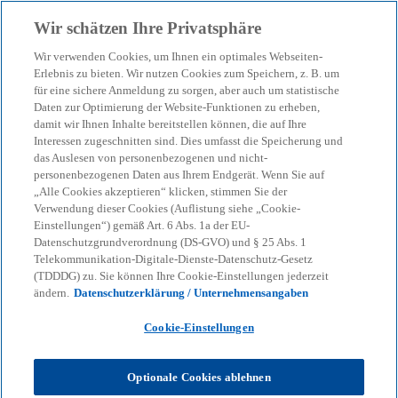
Zurück zur Inhaltsseite
Wir schätzen Ihre Privatsphäre
menu
search
Wir verwenden Cookies, um Ihnen ein optimales Webseiten-
Erlebnis zu bieten. Wir nutzen Cookies zum Speichern, z. B. um
für eine sichere Anmeldung zu sorgen, aber auch um statistische
Unser Blog – Insights für
Daten zur Optimierung der Website-Funktionen zu erheben,
damit wir Ihnen Inhalte bereitstellen können, die auf Ihre
Ihre nächsten
Interessen zugeschnitten sind. Dies umfasst die Speicherung und
das Auslesen von personenbezogenen und nicht-
personenbezogenen Daten aus Ihrem Endgerät. Wenn Sie auf
Entscheidungen
„Alle Cookies akzeptieren“ klicken, stimmen Sie der
Verwendung dieser Cookies (Auflistung siehe „Cookie-
Einstellungen“) gemäß Art. 6 Abs. 1a der EU-
Datenschutzgrundverordnung (DS-GVO) und § 25 Abs. 1
Wir helfen Ihnen, den Überblick zu behalten
Telekommunikation-Digitale-Dienste-Datenschutz-Gesetz
(TDDDG) zu. Sie können Ihre Cookie-Einstellungen jederzeit
bei geopolitischen Verschiebungen, neuen
ändern.
Datenschutzerklärung / Unternehmensangaben
Regulierungen und technologischen
Cookie-Einstellungen
Umbrüchen.
Optionale Cookies ablehnen