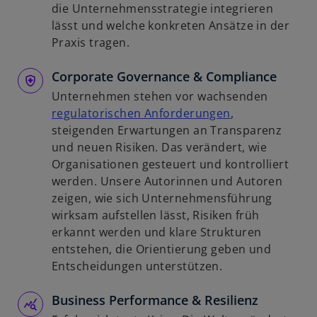
R
i
die Unternehmensstrategie integrieren
e
r
lässt und welche konkreten Ansätze in der
g
d
Praxis tragen.
i
i
s
Corporate Governance & Compliance
n
t
e
Unternehmen stehen vor wachsenden
e
i
w
regulatorischen Anforderungen
,
r
n
i
steigenden Erwartungen an Transparenz
k
e
r
und neuen Risiken. Das verändert, wie
a
r
d
Organisationen gesteuert und kontrolliert
r
n
i
werden. Unsere Autorinnen und Autoren
t
e
n
zeigen, wie sich Unternehmensführung
e
u
e
wirksam aufstellen lässt, Risiken früh
g
e
i
erkannt werden und klare Strukturen
e
n
n
entstehen, die Orientierung geben und
ö
R
e
Entscheidungen unterstützen.
f
e
r
f
g
Business Performance & Resilienz
n
n
i
e