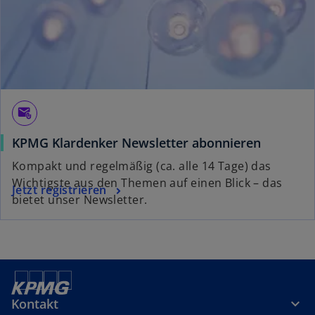
r
k
a
r
t
e
g
attach_email
e
KPMG Klardenker Newsletter abonnieren
ö
f
Kompakt und regelmäßig (ca. alle 14 Tage) das
f
Wichtigste aus den Themen auf einen Blick – das
Jetzt registrieren
n
bietet unser Newsletter.
e
t
Kontakt