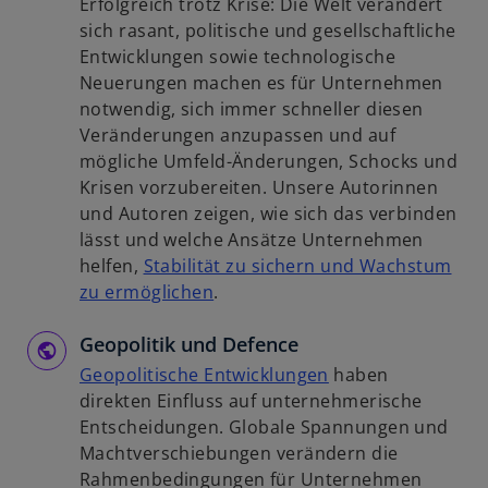
Erfolgreich trotz Krise: Die Welt verändert
e
s
u
sich rasant, politische und gesellschaftliche
t
t
e
Entwicklungen sowie technologische
e
n
Neuerungen machen es für Unternehmen
r
R
notwendig, sich immer schneller diesen
k
e
Veränderungen anzupassen und auf
a
g
mögliche Umfeld-Änderungen, Schocks und
r
i
Krisen vorzubereiten. Unsere Autorinnen
t
s
und Autoren zeigen, wie sich das verbinden
e
t
lässt und welche Ansätze Unternehmen
g
e
helfen,
Stabilität zu sichern und Wachstum
e
r
w
zu ermöglichen
.
ö
k
i
f
a
Geopolitik und Defence
r
f
r
d
w
Geopolitische Entwicklungen
haben
n
t
i
i
direkten Einfluss auf unternehmerische
e
e
n
r
Entscheidungen. Globale Spannungen und
t
g
e
d
Machtverschiebungen verändern die
e
i
i
Rahmenbedingungen für Unternehmen