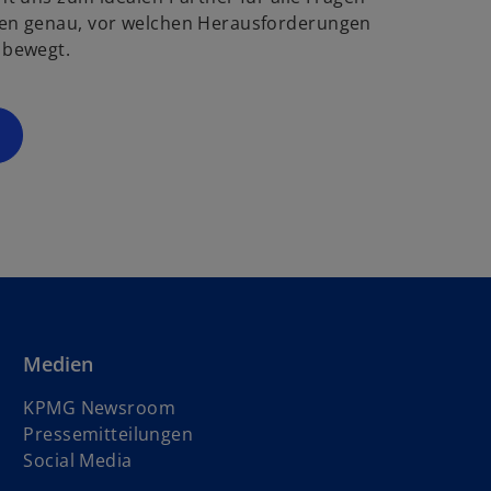
g
ö
en genau, vor welchen Herausforderungen
f
 bewegt.
s
f
t
n
e
e
r
t
k
a
r
t
e
g
e
ö
Medien
f
f
KPMG Newsroom
n
Pressemitteilungen
e
Social Media
t