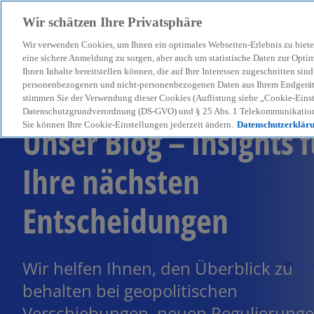
Wir schätzen Ihre Privatsphäre
Wir verwenden Cookies, um Ihnen ein optimales Webseiten-Erlebnis zu biete
menu
eine sichere Anmeldung zu sorgen, aber auch um statistische Daten zur Opti
Ihnen Inhalte bereitstellen können, die auf Ihre Interessen zugeschnitten si
personenbezogenen und nicht-personenbezogenen Daten aus Ihrem Endgerät. 
stimmen Sie der Verwendung dieser Cookies (Auflistung siehe „Cookie-Einst
Datenschutzgrundverordnung (DS-GVO) und § 25 Abs. 1 Telekommunikation
Unser Blog – Insights f
Sie können Ihre Cookie-Einstellungen jederzeit ändern.
Datenschutzerklär
Ihre nächsten
Entscheidungen
Wir helfen Ihnen, den Überblick zu
behalten bei geopolitischen
Verschiebungen, neuen Regulierung