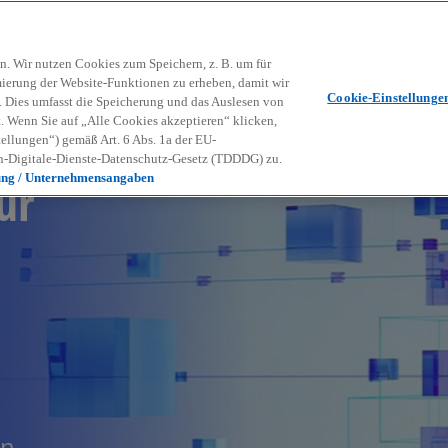
Zurück zur Inhaltsseite
Kon
contact_mail
n. Wir nutzen Cookies zum Speichern, z. B. um für
mierung der Website-Funktionen zu erheben, damit wir
Cookie-Einstellunge
nd. Dies umfasst die Speicherung und das Auslesen von
Wenn Sie auf „Alle Cookies akzeptieren“ klicken,
ellungen“) gemäß Art. 6 Abs. 1a der EU-
-Digitale-Dienste-Datenschutz-Gesetz (TDDDG) zu.
ür
ung / Unternehmensangaben
en