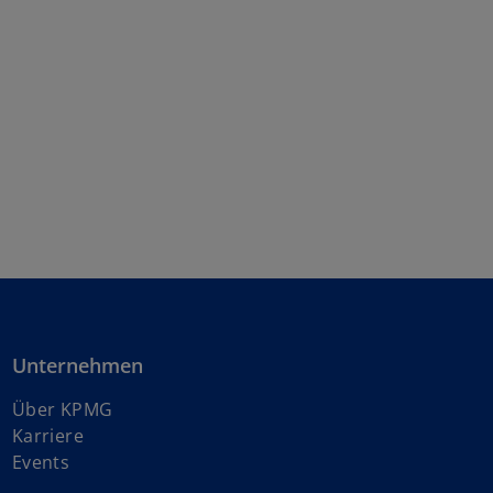
Unternehmen
Über KPMG
w
Karriere
i
Events
r