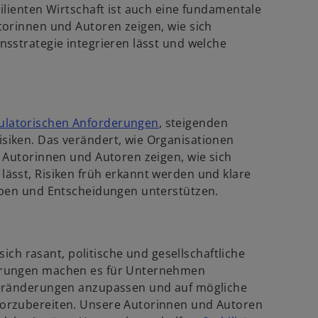
lienten Wirtschaft ist auch eine fundamentale
torinnen und Autoren zeigen, wie sich
sstrategie integrieren lässt und welche
w
ulatorischen Anforderungen
, steigenden
i
iken. Das verändert, wie Organisationen
r
 Autorinnen und Autoren zeigen, wie sich
d
ässt, Risiken früh erkannt werden und klare
i
eben und Entscheidungen unterstützen.
n
e
i
sich rasant, politische und gesellschaftliche
n
erungen machen es für Unternehmen
e
Veränderungen anzupassen und auf mögliche
r
orzubereiten. Unsere Autorinnen und Autoren
n