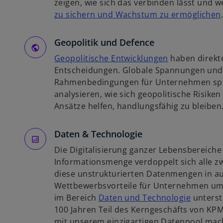
r
zeigen, wie sich das verbinden lässt und
e
t
zu sichern und Wachstum zu ermöglichen
g
e
i
i
g
Geopolitik und Defence
s
e
t
w
Geopolitische Entwicklungen
haben direkt
ö
i
e
i
Entscheidungen. Globale Spannungen und
f
r
r
Rahmenbedingungen für Unternehmen spü
f
k
d
analysieren, wie sich geopolitische Risike
n
i
a
i
Ansätze helfen, handlungsfähig zu bleiben
e
r
n
t
t
e
Daten & Technologie
e
i
Die Digitalisierung ganzer Lebensbereiche 
g
n
Informationsmenge verdoppelt sich alle zw
e
e
diese unstrukturierten Datenmengen in au
ö
r
Wettbewerbsvorteile für Unternehmen um
f
n
w
im Bereich
Daten und Technologie
unterstü
f
e
i
100 Jahren Teil des Kerngeschäfts von KPM
n
u
r
mit unserem einzigartigen Datenpool mach