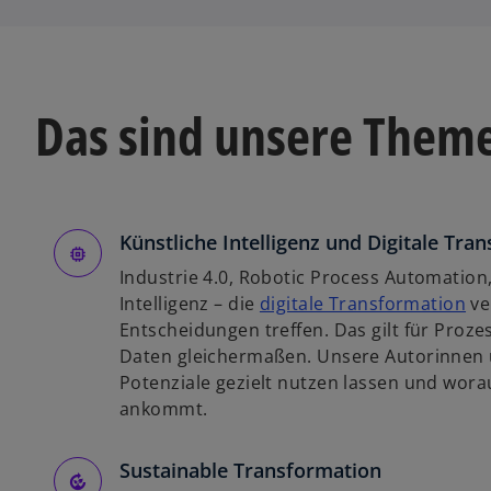
Das sind unsere Them
Künstliche Intelligenz und Digitale Tra
Industrie 4.0, Robotic Process Automation,
w
Intelligenz – die
digitale Transformation
ve
i
Entscheidungen treffen. Das gilt für Pro
r
Daten gleichermaßen. Unsere Autorinnen u
d
Potenziale gezielt nutzen lassen und wora
i
ankommt.
n
e
Sustainable Transformation
i