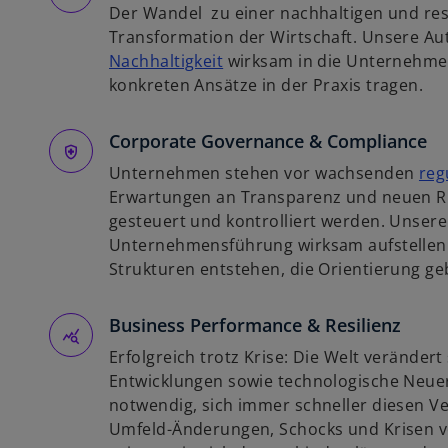
Der Wandel zu einer nachhaltigen und resi
n
Transformation der Wirtschaft. Unsere Au
e
w
Nachhaltigkeit
wirksam in die Unternehmen
r
i
konkreten Ansätze in der Praxis tragen.
n
r
e
d
Corporate Governance & Compliance
u
i
e
Unternehmen stehen vor wachsenden
reg
n
n
Erwartungen an Transparenz und neuen Ris
e
R
gesteuert und kontrolliert werden. Unsere
i
e
Unternehmensführung wirksam aufstellen l
n
g
Strukturen entstehen, die Orientierung g
e
i
r
s
Business Performance & Resilienz
n
t
e
e
Erfolgreich trotz Krise: Die Welt verändert 
u
r
Entwicklungen sowie technologische Neu
e
k
notwendig, sich immer schneller diesen 
n
a
Umfeld-Änderungen, Schocks und Krisen v
R