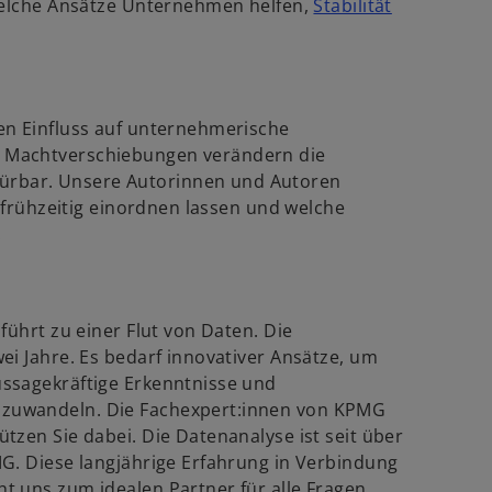
 welche Ansätze Unternehmen helfen,
Stabilität
e
w
.
u
e
r
n
d
R
en Einfluss auf unternehmerische
e
 Machtverschiebungen verändern die
n
g
rbar. Unsere Autorinnen und Autoren
e
i
n frühzeitig einordnen lassen und welche
s
.
n
t
e
e
r
r
n
k
führt zu einer Flut von Daten. Die
e
a
ei Jahre. Es bedarf innovativer Ansätze, um
u
r
ssagekräftige Erkenntnisse und
e
t
zuwandeln. Die Fachexpert:innen von KPMG
n
e
tzen Sie dabei. Die Datenanalyse ist seit über
R
g
G. Diese langjährige Erfahrung in Verbindung
e
e
t uns zum idealen Partner für alle Fragen