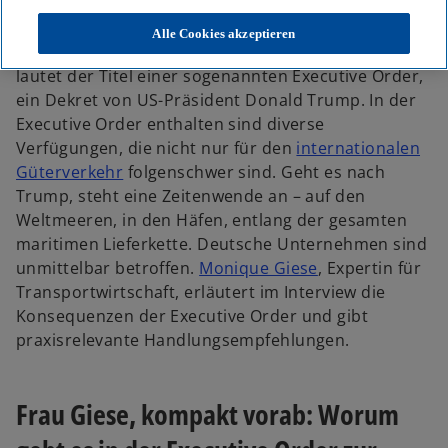
e
e
e
u
u
u
e
e
e
Alle Cookies akzeptieren
n
n
n
„Restoring America’s Maritime Dominance“: So
R
R
R
e
e
e
lautet der Titel einer sogenannten Executive Order,
g
g
g
i
i
i
ein Dekret von US-Präsident Donald Trump. In der
s
s
s
t
t
t
Executive Order enthalten sind diverse
e
e
e
r
r
r
Verfügungen, die nicht nur für den
internationalen
k
k
k
a
a
a
w
Güterverkehr
folgenschwer sind. Geht es nach
r
r
r
t
t
t
i
Trump, steht eine Zeitenwende an – auf den
e
e
e
g
g
g
r
Weltmeeren, in den Häfen, entlang der gesamten
e
e
e
ö
ö
ö
d
maritimen Lieferkette. Deutsche Unternehmen sind
f
f
f
f
f
f
i
w
unmittelbar betroffen.
Monique Giese
, Expertin für
n
n
n
e
e
e
n
i
Transportwirtschaft, erläutert im Interview die
t
t
t
e
r
Konsequenzen der Executive Order und gibt
i
d
praxisrelevante Handlungsempfehlungen.
n
i
e
n
Frau Giese, kompakt vorab: Worum
r
e
n
i