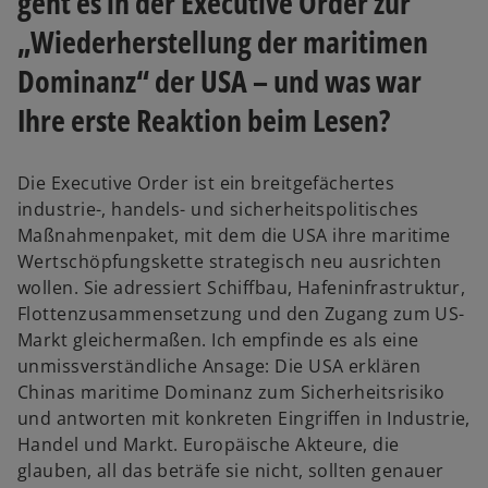
geht es in der Executive Order zur
e
n
„Wiederherstellung der maritimen
u
e
e
r
Dominanz“ der USA – und was war
n
n
Ihre erste Reaktion beim Lesen?
R
e
e
u
g
e
Die Executive Order ist ein breitgefächertes
i
n
industrie-, handels- und sicherheitspolitisches
s
R
Maßnahmenpaket, mit dem die USA ihre maritime
t
e
Wertschöpfungskette strategisch neu ausrichten
e
g
wollen. Sie adressiert Schiffbau, Hafeninfrastruktur,
r
i
Flottenzusammensetzung und den Zugang zum US-
k
s
Markt gleichermaßen. Ich empfinde es als eine
a
t
unmissverständliche Ansage: Die USA erklären
r
e
Chinas maritime Dominanz zum Sicherheitsrisiko
t
r
und antworten mit konkreten Eingriffen in Industrie,
e
k
Handel und Markt. Europäische Akteure, die
g
a
glauben, all das beträfe sie nicht, sollten genauer
e
r