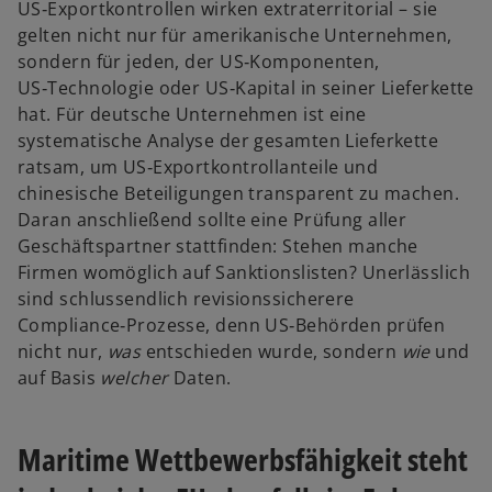
US‑Exportkontrollen wirken extraterritorial – sie
k
gelten nicht nur für amerikanische Unternehmen,
a
sondern für jeden, der US‑Komponenten,
r
US‑Technologie oder US‑Kapital in seiner Lieferkette
t
hat. Für deutsche Unternehmen ist eine
e
systematische Analyse der gesamten Lieferkette
g
ratsam, um US‑Exportkontrollanteile und
e
chinesische Beteiligungen transparent zu machen.
ö
Daran anschließend sollte eine Prüfung aller
f
Geschäftspartner stattfinden: Stehen manche
f
Firmen womöglich auf Sanktionslisten? Unerlässlich
n
sind schlussendlich revisionssicherere
e
Compliance‑Prozesse, denn US‑Behörden prüfen
t
nicht nur,
was
entschieden wurde, sondern
wie
und
auf Basis
welcher
Daten.
Maritime Wettbewerbsfähigkeit steht