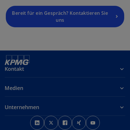
Bereit für ein Gespräch? Kontaktieren Sie
uns
Kontakt
Medien
Unternehmen
w
w
w
w
w
i
i
i
i
i