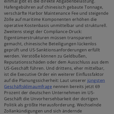
einmal gibt es die direkte Abgabenbelastung.
Hafengebühren auf chinesisch gebaute Tonnage,
verschärfte Harbor Maintenance Fee und steigende
Zölle auf maritime Komponenten erhöhen die
operative Kostenbasis unmittelbar und strukturell.
Zweitens steigt der Compliance-Druck:
Eigentümerstrukturen müssen transparent
gemacht, chinesische Beteiligungen lückenlos
geprüft und US-Sanktionsanforderungen erfüllt
werden. Verstöße können zu Geldbußen,
Reputationsschäden oder dem Ausschluss aus dem
US-Geschäft führen. Und drittens, eher mittelbar,
ist die Executive Order ein weiterer Einflussfaktor
auf die Planungssicherheit: Laut unserer
jüngsten
w
Geschäftsklimaumfrage
nennen bereits jetzt 69
i
Prozent der deutschen Unternehmen im US-
r
Geschäft die Unvorhersehbarkeit der dortigen
d
Politik als größte Herausforderung. Wechselnde
i
Zollankündigungen und sich ändernde