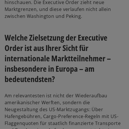
hinschauen. Die Executive Order zieht neue
ö
t
Marktgrenzen, und diese verlaufen nicht allein
f
e
zwischen Washington und Peking.
f
g
n
e
e
ö
Welche Zielsetzung der Executive
t
f
Order ist aus Ihrer Sicht für
f
n
internationale Marktteilnehmer –
e
insbesondere in Europa – am
t
bedeutendsten?
Am relevantesten ist nicht der Wiederaufbau
amerikanischer Werften, sondern die
Neugestaltung des US-Marktzugangs: Über
Hafengebühren, Cargo-Preference-Regeln mit US-
Flaggenquoten für staatlich finanzierte Transporte