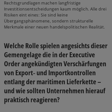
n
Rechtsgrundlagen machen langfristige
e
Investitionsentscheidungen kaum möglich. Alle drei
i
Risiken eint eines: Sie sind keine
n
Übergangsphänomene, sondern strukturelle
e
Merkmale einer neuen handelspolitischen Realität.
r
n
Welche Rolle spielen angesichts dieser
e
u
Gemengelage die in der Executive
e
Order angekündigten Verschärfungen
n
R
von Export‑ und Importkontrollen
e
entlang der maritimen Lieferkette –
g
i
und wie sollten Unternehmen hierauf
s
praktisch reagieren?
t
e
r