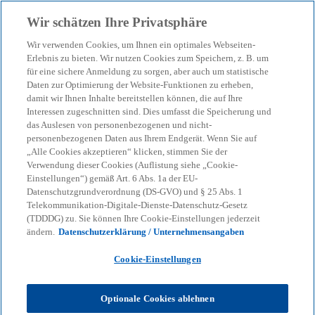
Zurück zur Inhaltsseite
Wir schätzen Ihre Privatsphäre
menu
search
Wir verwenden Cookies, um Ihnen ein optimales Webseiten-
Erlebnis zu bieten. Wir nutzen Cookies zum Speichern, z. B. um
Trump setzt Deutschlands
für eine sichere Anmeldung zu sorgen, aber auch um statistische
Daten zur Optimierung der Website-Funktionen zu erheben,
damit wir Ihnen Inhalte bereitstellen können, die auf Ihre
maritime Wirtschaft unter
Interessen zugeschnitten sind. Dies umfasst die Speicherung und
das Auslesen von personenbezogenen und nicht-
Handlungsdruck
personenbezogenen Daten aus Ihrem Endgerät. Wenn Sie auf
„Alle Cookies akzeptieren“ klicken, stimmen Sie der
Verwendung dieser Cookies (Auflistung siehe „Cookie-
Einstellungen“) gemäß Art. 6 Abs. 1a der EU-
07-05-2026
event
Datenschutzgrundverordnung (DS-GVO) und § 25 Abs. 1
Telekommunikation-Digitale-Dienste-Datenschutz-Gesetz
w
w
w
(TDDDG) zu. Sie können Ihre Cookie-Einstellungen jederzeit
i
i
i
Share
ändern.
Datenschutzerklärung / Unternehmensangaben
r
r
r
d
d
d
i
i
i
n
n
n
Cookie-Einstellungen
e
e
e
i
i
i
n
n
n
KPMG
Themen
Geopolitics & Defence
e
e
e
Optionale Cookies ablehnen
r
r
r
Trump setzt Deutschlands maritime Wirtschaft unter
n
n
n
Handlungsdruck