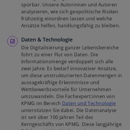
ö
n
n
spürbar. Unsere Autorinnen und Autoren
f
e
e
analysieren, wie sich geopolitische Risiken
f
r
i
frühzeitig einordnen lassen und welche
n
n
n
Ansätze helfen, handlungsfähig zu bleiben.
e
e
e
t
u
Daten & Technologie
r
e
n
Die Digitalisierung ganzer Lebensbereiche
n
e
führt zu einer Flut von Daten. Die
R
u
Informationsmenge verdoppelt sich alle
e
e
zwei Jahre. Es bedarf innovativer Ansätze,
g
n
um diese unstrukturierten Datenmengen in
i
R
aussagekräftige Erkenntnisse und
s
e
Wettbewerbsvorteile für Unternehmen
t
g
umzuwandeln. Die Fachexpert:innen von
e
i
w
KPMG im Bereich
Daten und Technologie
r
s
i
unterstützen Sie dabei. Die Datenanalyse
k
t
r
ist seit über 100 Jahren Teil des
a
e
d
Kerngeschäfts von KPMG. Diese langjährige
r
r