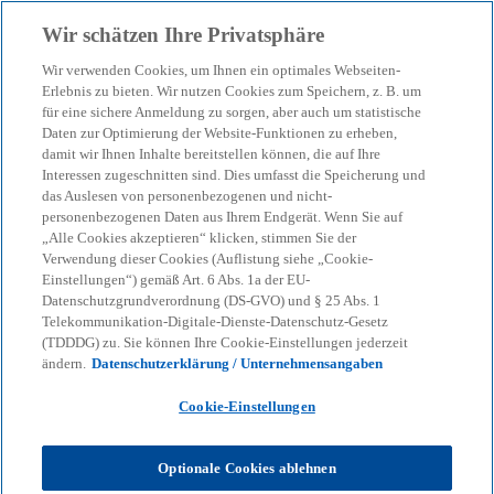
Zurück zur Inhaltsseite
Wir schätzen Ihre Privatsphäre
menu
search
Wir verwenden Cookies, um Ihnen ein optimales Webseiten-
Erlebnis zu bieten. Wir nutzen Cookies zum Speichern, z. B. um
für eine sichere Anmeldung zu sorgen, aber auch um statistische
Unser Blog – Insights für
Daten zur Optimierung der Website-Funktionen zu erheben,
damit wir Ihnen Inhalte bereitstellen können, die auf Ihre
Ihre nächsten
Interessen zugeschnitten sind. Dies umfasst die Speicherung und
das Auslesen von personenbezogenen und nicht-
personenbezogenen Daten aus Ihrem Endgerät. Wenn Sie auf
Entscheidungen
„Alle Cookies akzeptieren“ klicken, stimmen Sie der
Verwendung dieser Cookies (Auflistung siehe „Cookie-
Einstellungen“) gemäß Art. 6 Abs. 1a der EU-
Datenschutzgrundverordnung (DS-GVO) und § 25 Abs. 1
Wir helfen Ihnen, den Überblick zu behalten
Telekommunikation-Digitale-Dienste-Datenschutz-Gesetz
(TDDDG) zu. Sie können Ihre Cookie-Einstellungen jederzeit
bei geopolitischen Verschiebungen, neuen
ändern.
Datenschutzerklärung / Unternehmensangaben
Regulierungen und technologischen
Cookie-Einstellungen
Umbrüchen.
Optionale Cookies ablehnen