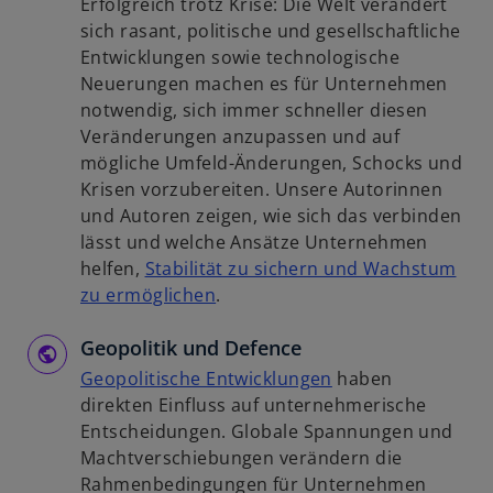
Erfolgreich trotz Krise: Die Welt verändert
e
s
u
sich rasant, politische und gesellschaftliche
t
t
e
Entwicklungen sowie technologische
e
n
Neuerungen machen es für Unternehmen
r
R
notwendig, sich immer schneller diesen
k
e
Veränderungen anzupassen und auf
a
g
mögliche Umfeld-Änderungen, Schocks und
r
i
Krisen vorzubereiten. Unsere Autorinnen
t
s
und Autoren zeigen, wie sich das verbinden
e
t
lässt und welche Ansätze Unternehmen
g
e
helfen,
Stabilität zu sichern und Wachstum
e
r
w
zu ermöglichen
.
ö
k
i
f
a
Geopolitik und Defence
r
f
r
d
w
Geopolitische Entwicklungen
haben
n
t
i
i
direkten Einfluss auf unternehmerische
e
e
n
r
Entscheidungen. Globale Spannungen und
t
g
e
d
Machtverschiebungen verändern die
e
i
i
Rahmenbedingungen für Unternehmen