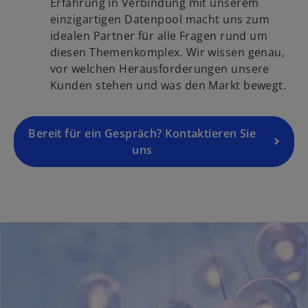
i
Erfahrung in Verbindung mit unserem
t
k
n
einzigartigen Datenpool macht uns zum
e
a
e
idealen Partner für alle Fragen rund um
g
r
i
diesen Themenkomplex. Wir wissen genau,
e
t
n
vor welchen Herausforderungen unsere
ö
e
e
Kunden stehen und was den Markt bewegt.
f
g
r
f
e
n
n
ö
Bereit für ein Gespräch? Kontaktieren Sie
e
e
f
uns
u
t
f
e
n
n
e
R
t
e
g
i
s
t
e