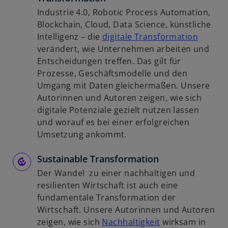
Industrie 4.0, Robotic Process Automation,
Blockchain, Cloud, Data Science, künstliche
w
Intelligenz – die
digitale Transformation
i
verändert, wie Unternehmen arbeiten und
r
Entscheidungen treffen. Das gilt für
d
Prozesse, Geschäftsmodelle und den
i
Umgang mit Daten gleichermaßen. Unsere
n
Autorinnen und Autoren zeigen, wie sich
e
digitale Potenziale gezielt nutzen lassen
i
und worauf es bei einer erfolgreichen
n
Umsetzung ankommt.
e
Sustainable Transformation
r
n
Der Wandel zu einer nachhaltigen und
e
resilienten Wirtschaft ist auch eine
u
fundamentale Transformation der
e
Wirtschaft. Unsere Autorinnen und Autoren
n
w
zeigen, wie sich
Nachhaltigkeit
wirksam in