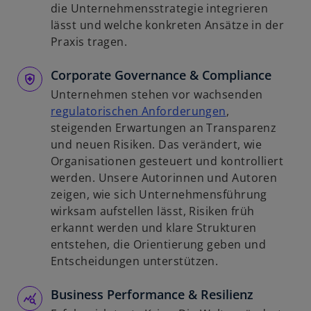
R
i
die Unternehmensstrategie integrieren
e
r
lässt und welche konkreten Ansätze in der
g
d
Praxis tragen.
i
i
s
Corporate Governance & Compliance
n
t
e
Unternehmen stehen vor wachsenden
e
i
w
regulatorischen Anforderungen
,
r
n
i
steigenden Erwartungen an Transparenz
k
e
r
und neuen Risiken. Das verändert, wie
a
r
d
Organisationen gesteuert und kontrolliert
r
n
i
werden. Unsere Autorinnen und Autoren
t
e
n
zeigen, wie sich Unternehmensführung
e
u
e
wirksam aufstellen lässt, Risiken früh
g
e
i
erkannt werden und klare Strukturen
e
n
n
entstehen, die Orientierung geben und
ö
R
e
Entscheidungen unterstützen.
f
e
r
f
g
Business Performance & Resilienz
n
n
i
e