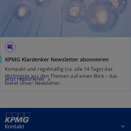
r
k
a
r
t
e
g
attach_email
e
KPMG Klardenker Newsletter abonnieren
ö
f
Kompakt und regelmäßig (ca. alle 14 Tage) das
f
Wichtigste aus den Themen auf einen Blick – das
Jetzt registrieren
n
bietet unser Newsletter.
e
t
Kontakt