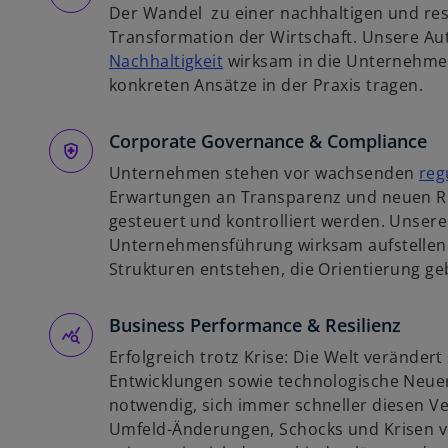
Der Wandel zu einer nachhaltigen und resi
n
Transformation der Wirtschaft. Unsere Au
e
w
Nachhaltigkeit
wirksam in die Unternehmen
r
i
konkreten Ansätze in der Praxis tragen.
n
r
e
d
Corporate Governance & Compliance
u
i
e
Unternehmen stehen vor wachsenden
reg
n
n
Erwartungen an Transparenz und neuen Ris
e
R
gesteuert und kontrolliert werden. Unsere
i
e
Unternehmensführung wirksam aufstellen l
n
g
Strukturen entstehen, die Orientierung g
e
i
r
s
Business Performance & Resilienz
n
t
e
e
Erfolgreich trotz Krise: Die Welt verändert 
u
r
Entwicklungen sowie technologische Neu
e
k
notwendig, sich immer schneller diesen 
n
a
Umfeld-Änderungen, Schocks und Krisen v
R