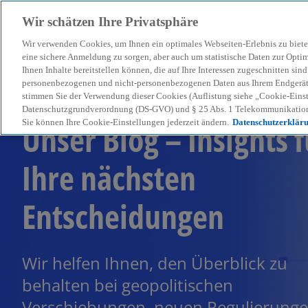
Wir schätzen Ihre Privatsphäre
Wir verwenden Cookies, um Ihnen ein optimales Webseiten-Erlebnis zu biete
menu
eine sichere Anmeldung zu sorgen, aber auch um statistische Daten zur Opti
Ihnen Inhalte bereitstellen können, die auf Ihre Interessen zugeschnitten si
personenbezogenen und nicht-personenbezogenen Daten aus Ihrem Endgerät. 
stimmen Sie der Verwendung dieser Cookies (Auflistung siehe „Cookie-Einst
Datenschutzgrundverordnung (DS-GVO) und § 25 Abs. 1 Telekommunikation
Unser Blog – Insights f
Sie können Ihre Cookie-Einstellungen jederzeit ändern.
Datenschutzerklär
Ihre nächsten
Entscheidungen
Wir helfen Ihnen, den Überblick zu
behalten bei geopolitischen
Verschiebungen, neuen Regulierung