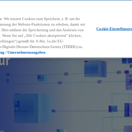
Zurück zur Inhaltsseite
Kon
contact_mail
n. Wir nutzen Cookies zum Speichern, z. B. um für
mierung der Website-Funktionen zu erheben, damit wir
Cookie-Einstellunge
nd. Dies umfasst die Speicherung und das Auslesen von
Wenn Sie auf „Alle Cookies akzeptieren“ klicken,
ellungen“) gemäß Art. 6 Abs. 1a der EU-
-Digitale-Dienste-Datenschutz-Gesetz (TDDDG) zu.
ür
ung / Unternehmensangaben
en