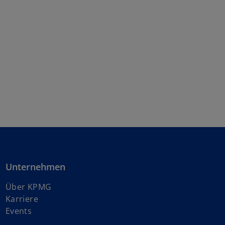
Unternehmen
Über KPMG
w
Karriere
i
Events
r