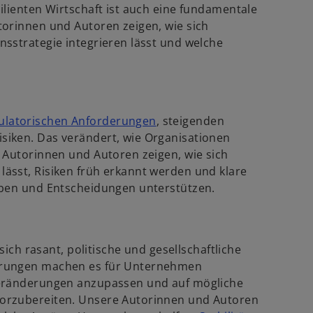
lienten Wirtschaft ist auch eine fundamentale
torinnen und Autoren zeigen, wie sich
sstrategie integrieren lässt und welche
w
ulatorischen Anforderungen
, steigenden
i
iken. Das verändert, wie Organisationen
r
 Autorinnen und Autoren zeigen, wie sich
d
ässt, Risiken früh erkannt werden und klare
i
eben und Entscheidungen unterstützen.
n
e
i
sich rasant, politische und gesellschaftliche
n
erungen machen es für Unternehmen
e
Veränderungen anzupassen und auf mögliche
r
orzubereiten. Unsere Autorinnen und Autoren
n