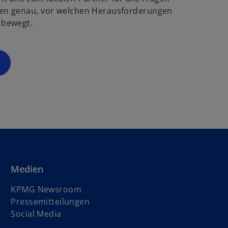
g
ö
en genau, vor welchen Herausforderungen
f
 bewegt.
s
f
t
n
e
e
r
t
k
a
r
t
e
g
e
ö
Medien
f
f
KPMG Newsroom
n
Pressemitteilungen
e
Social Media
t