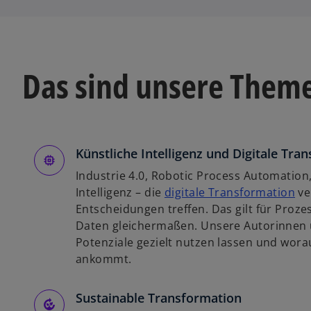
Das sind unsere Them
Künstliche Intelligenz und Digitale Tra
Industrie 4.0, Robotic Process Automation,
w
Intelligenz – die
digitale Transformation
ve
i
Entscheidungen treffen. Das gilt für Pro
r
Daten gleichermaßen. Unsere Autorinnen u
d
Potenziale gezielt nutzen lassen und wora
i
ankommt.
n
e
Sustainable Transformation
i