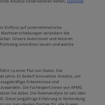
 welche Ansätze Unternehmen helfen,
Stabilität
e
w
.
u
e
r
n
d
R
en Einfluss auf unternehmerische
e
 Machtverschiebungen verändern die
n
g
rbar. Unsere Autorinnen und Autoren
e
i
n frühzeitig einordnen lassen und welche
s
.
n
t
e
e
r
r
n
k
führt zu einer Flut von Daten. Die
e
a
ei Jahre. Es bedarf innovativer Ansätze, um
u
r
ssagekräftige Erkenntnisse und
e
t
zuwandeln. Die Fachexpert:innen von KPMG
n
e
tzen Sie dabei. Die Datenanalyse ist seit über
R
g
G. Diese langjährige Erfahrung in Verbindung
e
e
t uns zum idealen Partner für alle Fragen