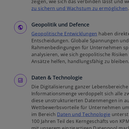
r
zeigen, wie sich das verbinden lässt und
e
t
zu sichern und Wachstum zu ermöglichen
g
e
i
i
g
Geopolitik und Defence
s
e
t
w
Geopolitische Entwicklungen
haben direkt
ö
i
e
i
Entscheidungen. Globale Spannungen und
f
r
r
Rahmenbedingungen für Unternehmen spü
f
k
d
analysieren, wie sich geopolitische Risike
n
i
a
i
Ansätze helfen, handlungsfähig zu bleiben
e
r
n
t
t
e
Daten & Technologie
e
i
Die Digitalisierung ganzer Lebensbereiche 
g
n
Informationsmenge verdoppelt sich alle zw
e
e
diese unstrukturierten Datenmengen in au
ö
r
Wettbewerbsvorteile für Unternehmen um
f
n
w
im Bereich
Daten und Technologie
unterstü
f
e
i
100 Jahren Teil des Kerngeschäfts von KPM
n
u
r
mit unserem einzigartigen Datenpool mach