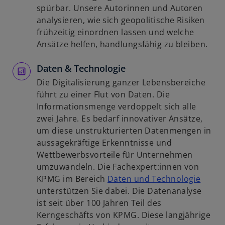
ö
n
n
spürbar. Unsere Autorinnen und Autoren
f
e
e
analysieren, wie sich geopolitische Risiken
f
r
i
frühzeitig einordnen lassen und welche
n
n
n
Ansätze helfen, handlungsfähig zu bleiben.
e
e
e
t
u
Daten & Technologie
r
e
n
Die Digitalisierung ganzer Lebensbereiche
n
e
führt zu einer Flut von Daten. Die
R
u
Informationsmenge verdoppelt sich alle
e
e
zwei Jahre. Es bedarf innovativer Ansätze,
g
n
um diese unstrukturierten Datenmengen in
i
R
aussagekräftige Erkenntnisse und
s
e
Wettbewerbsvorteile für Unternehmen
t
g
umzuwandeln. Die Fachexpert:innen von
e
i
w
KPMG im Bereich
Daten und Technologie
r
s
i
unterstützen Sie dabei. Die Datenanalyse
k
t
r
ist seit über 100 Jahren Teil des
a
e
d
Kerngeschäfts von KPMG. Diese langjährige
r
r