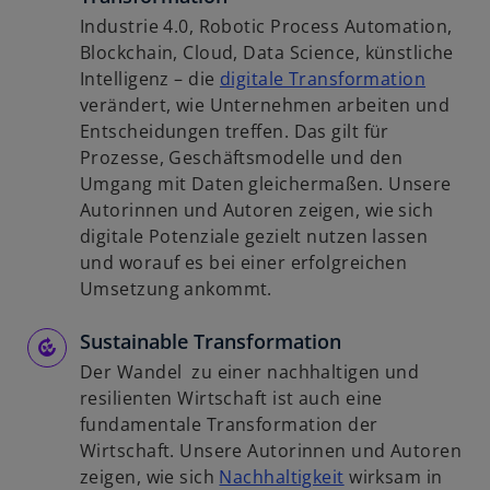
Industrie 4.0, Robotic Process Automation,
Blockchain, Cloud, Data Science, künstliche
w
Intelligenz – die
digitale Transformation
i
verändert, wie Unternehmen arbeiten und
r
Entscheidungen treffen. Das gilt für
d
Prozesse, Geschäftsmodelle und den
i
Umgang mit Daten gleichermaßen. Unsere
n
Autorinnen und Autoren zeigen, wie sich
e
digitale Potenziale gezielt nutzen lassen
i
und worauf es bei einer erfolgreichen
n
Umsetzung ankommt.
e
Sustainable Transformation
r
n
Der Wandel zu einer nachhaltigen und
e
resilienten Wirtschaft ist auch eine
u
fundamentale Transformation der
e
Wirtschaft. Unsere Autorinnen und Autoren
n
w
zeigen, wie sich
Nachhaltigkeit
wirksam in