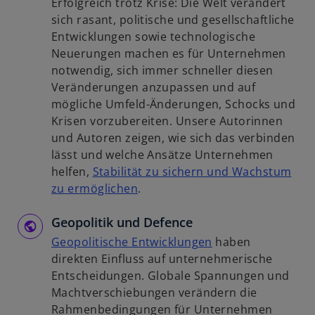
Erfolgreich trotz Krise: Die Welt verändert
e
s
u
sich rasant, politische und gesellschaftliche
t
t
e
Entwicklungen sowie technologische
e
n
Neuerungen machen es für Unternehmen
r
R
notwendig, sich immer schneller diesen
k
e
Veränderungen anzupassen und auf
a
g
mögliche Umfeld-Änderungen, Schocks und
r
i
Krisen vorzubereiten. Unsere Autorinnen
t
s
und Autoren zeigen, wie sich das verbinden
e
t
lässt und welche Ansätze Unternehmen
g
e
helfen,
Stabilität zu sichern und Wachstum
e
r
w
zu ermöglichen
.
ö
k
i
f
a
Geopolitik und Defence
r
f
r
d
w
Geopolitische Entwicklungen
haben
n
t
i
i
direkten Einfluss auf unternehmerische
e
e
n
r
Entscheidungen. Globale Spannungen und
t
g
e
d
Machtverschiebungen verändern die
e
i
i
Rahmenbedingungen für Unternehmen