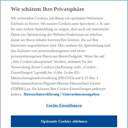
Zurück zur Inhaltsseite
Wir schätzen Ihre Privatsphäre
menu
search
Wir verwenden Cookies, um Ihnen ein optimales Webseiten-
Erlebnis zu bieten. Wir nutzen Cookies zum Speichern, z. B. um
für eine sichere Anmeldung zu sorgen, aber auch um statistische
Unser Blog – Insights für
Daten zur Optimierung der Website-Funktionen zu erheben,
damit wir Ihnen Inhalte bereitstellen können, die auf Ihre
Ihre nächsten
Interessen zugeschnitten sind. Dies umfasst die Speicherung und
das Auslesen von personenbezogenen und nicht-
personenbezogenen Daten aus Ihrem Endgerät. Wenn Sie auf
Entscheidungen
„Alle Cookies akzeptieren“ klicken, stimmen Sie der
Verwendung dieser Cookies (Auflistung siehe „Cookie-
Einstellungen“) gemäß Art. 6 Abs. 1a der EU-
Datenschutzgrundverordnung (DS-GVO) und § 25 Abs. 1
Wir helfen Ihnen, den Überblick zu behalten
Telekommunikation-Digitale-Dienste-Datenschutz-Gesetz
(TDDDG) zu. Sie können Ihre Cookie-Einstellungen jederzeit
bei geopolitischen Verschiebungen, neuen
ändern.
Datenschutzerklärung / Unternehmensangaben
Regulierungen und technologischen
Cookie-Einstellungen
Umbrüchen.
Optionale Cookies ablehnen