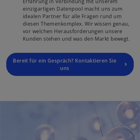
i
Erfahrung in Verbindung mit unserem
t
k
n
einzigartigen Datenpool macht uns zum
e
a
e
idealen Partner für alle Fragen rund um
g
r
i
diesen Themenkomplex. Wir wissen genau,
e
t
n
vor welchen Herausforderungen unsere
ö
e
e
Kunden stehen und was den Markt bewegt.
f
g
r
f
e
n
n
ö
Bereit für ein Gespräch? Kontaktieren Sie
e
e
f
uns
u
t
f
e
n
n
e
R
t
e
g
i
s
t
e