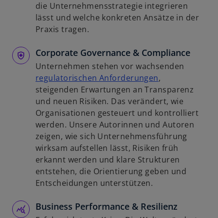
R
i
die Unternehmensstrategie integrieren
e
r
lässt und welche konkreten Ansätze in der
g
d
Praxis tragen.
i
i
s
Corporate Governance & Compliance
n
t
e
Unternehmen stehen vor wachsenden
e
i
w
regulatorischen Anforderungen
,
r
n
i
steigenden Erwartungen an Transparenz
k
e
r
und neuen Risiken. Das verändert, wie
a
r
d
Organisationen gesteuert und kontrolliert
r
n
i
werden. Unsere Autorinnen und Autoren
t
e
n
zeigen, wie sich Unternehmensführung
e
u
e
wirksam aufstellen lässt, Risiken früh
g
e
i
erkannt werden und klare Strukturen
e
n
n
entstehen, die Orientierung geben und
ö
R
e
Entscheidungen unterstützen.
f
e
r
f
g
Business Performance & Resilienz
n
n
i
e