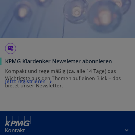
r
k
a
r
t
e
g
attach_email
e
KPMG Klardenker Newsletter abonnieren
ö
f
Kompakt und regelmäßig (ca. alle 14 Tage) das
f
Wichtigste aus den Themen auf einen Blick – das
Jetzt registrieren
n
bietet unser Newsletter.
e
t
Kontakt