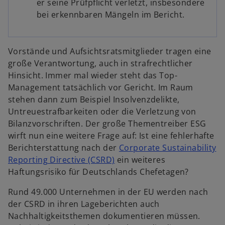
er seine Prüfpflicht verletzt, insbesondere
bei erkennbaren Mängeln im Bericht.
Vorstände und Aufsichtsratsmitglieder tragen eine
große Verantwortung, auch in strafrechtlicher
Hinsicht. Immer mal wieder steht das Top-
Management tatsächlich vor Gericht. Im Raum
stehen dann zum Beispiel Insolvenzdelikte,
Untreuestrafbarkeiten oder die Verletzung von
Bilanzvorschriften. Der große Thementreiber ESG
wirft nun eine weitere Frage auf: Ist eine fehlerhafte
Berichterstattung nach der
Corporate Sustainability
w
Reporting Directive (CSRD)
ein weiteres
i
Haftungsrisiko für Deutschlands Chefetagen?
r
Rund 49.000 Unternehmen in der EU werden nach
d
der CSRD in ihren Lageberichten auch
i
Nachhaltigkeitsthemen dokumentieren müssen.
n