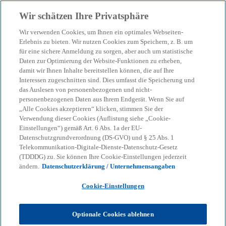
Zurück zur Inhaltsseite
Wir schätzen Ihre Privatsphäre
menu
search
Wir verwenden Cookies, um Ihnen ein optimales Webseiten-
Erlebnis zu bieten. Wir nutzen Cookies zum Speichern, z. B. um
Fehler im CSRD-Report –
für eine sichere Anmeldung zu sorgen, aber auch um statistische
Daten zur Optimierung der Website-Funktionen zu erheben,
damit wir Ihnen Inhalte bereitstellen können, die auf Ihre
diese Personen haften
Interessen zugeschnitten sind. Dies umfasst die Speicherung und
das Auslesen von personenbezogenen und nicht-
dafür
personenbezogenen Daten aus Ihrem Endgerät. Wenn Sie auf
„Alle Cookies akzeptieren“ klicken, stimmen Sie der
Verwendung dieser Cookies (Auflistung siehe „Cookie-
Einstellungen“) gemäß Art. 6 Abs. 1a der EU-
30-10-2023
event
Datenschutzgrundverordnung (DS-GVO) und § 25 Abs. 1
Telekommunikation-Digitale-Dienste-Datenschutz-Gesetz
w
w
w
(TDDDG) zu. Sie können Ihre Cookie-Einstellungen jederzeit
i
i
i
Share
ändern.
Datenschutzerklärung / Unternehmensangaben
r
r
r
d
d
d
i
i
i
n
n
n
Cookie-Einstellungen
e
e
e
i
i
i
n
n
n
KPMG
Themen
Sustainable Transformation
e
e
e
Optionale Cookies ablehnen
r
r
r
Fehler im CSRD-Report – diese Personen haften dafür
n
n
n