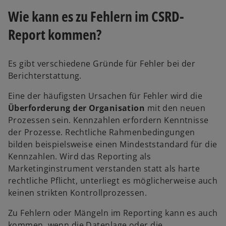
a
Wie kann es zu Fehlern im CSRD-
r
Report kommen?
t
e
g
Es gibt verschiedene Gründe für Fehler bei der
e
Berichterstattung.
ö
f
Eine der häufigsten Ursachen für Fehler wird die
f
Überforderung der Organisation
mit den neuen
n
Prozessen sein. ​Kennzahlen erfordern Kenntnisse
e
der Prozesse​. Rechtliche Rahmenbedingungen
t
bilden beispielsweise einen Mindeststandard für die
Kennzahlen​. Wird das Reporting als
Marketinginstrument verstanden statt als harte
rechtliche Pflicht, unterliegt es möglicherweise auch
keinen strikten Kontrollprozessen.
Zu Fehlern oder Mängeln im Reporting kann es auch
kommen, wenn die Datenlage oder die