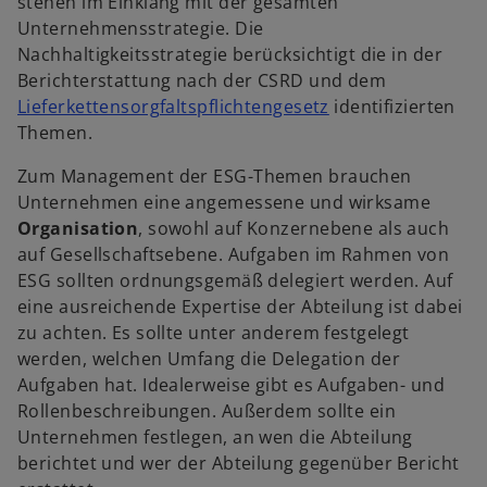
stehen im Einklang mit der gesamten
Unternehmensstrategie. Die
Nachhaltigkeitsstrategie berücksichtigt die in der
Berichterstattung nach der CSRD und dem
w
Lieferkettensorgfaltspflichtengesetz
identifizierten
i
Themen.
r
Zum Management der ESG-Themen brauchen
d
Unternehmen eine angemessene und wirksame
i
Organisation
, sowohl auf Konzernebene als auch
n
auf Gesellschaftsebene. Aufgaben im Rahmen von
e
ESG sollten ordnungsgemäß delegiert werden. Auf
i
eine ausreichende Expertise der Abteilung ist dabei
n
zu achten. Es sollte unter anderem festgelegt
e
werden, welchen Umfang die Delegation der
r
Aufgaben hat. Idealerweise gibt es Aufgaben- und
n
Rollenbeschreibungen. Außerdem sollte ein
e
Unternehmen festlegen, an wen die Abteilung
u
berichtet und wer der Abteilung gegenüber Bericht
e