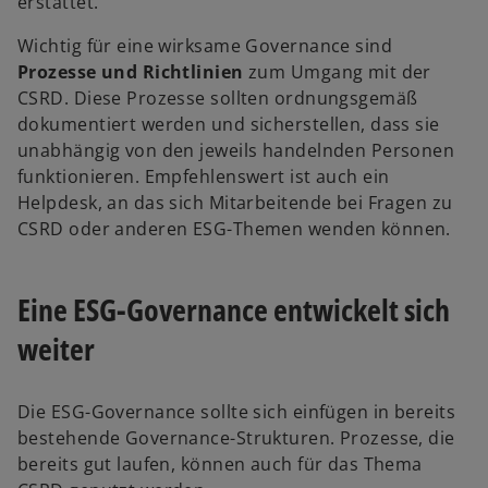
erstattet.
n
R
Wichtig für eine wirksame Governance sind
e
Prozesse und Richtlinien
zum Umgang mit der
g
CSRD. Diese Prozesse sollten ordnungsgemäß
i
dokumentiert werden und sicherstellen, dass sie
s
unabhängig von den jeweils handelnden Personen
t
funktionieren. Empfehlenswert ist auch ein
e
Helpdesk, an das sich Mitarbeitende bei Fragen zu
r
CSRD oder anderen ESG-Themen wenden können.
k
a
r
Eine ESG-Governance entwickelt sich
t
weiter
e
g
e
Die ESG-Governance sollte sich einfügen in bereits
ö
bestehende Governance-Strukturen. Prozesse, die
f
bereits gut laufen, können auch für das Thema
f