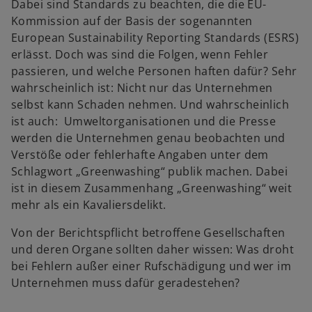
Dabei sind Standards zu beachten, die die EU-
e
Kommission auf der Basis der sogenannten
i
European Sustainability Reporting Standards (ESRS)
n
erlässt. Doch was sind die Folgen, wenn Fehler
e
passieren, und welche Personen haften dafür? Sehr
r
wahrscheinlich ist: Nicht nur das Unternehmen
n
selbst kann Schaden nehmen. Und wahrscheinlich
e
ist auch: Umweltorganisationen und die Presse
u
werden die Unternehmen genau beobachten und
e
Verstöße oder fehlerhafte Angaben unter dem
n
Schlagwort „Greenwashing“ publik machen. Dabei
R
ist in diesem Zusammenhang „Greenwashing“ weit
e
mehr als ein Kavaliersdelikt.
g
i
Von der Berichtspflicht betroffene Gesellschaften
s
und deren Organe sollten daher wissen: Was droht
t
bei Fehlern außer einer Rufschädigung und wer im
e
Unternehmen muss dafür geradestehen?
r
k