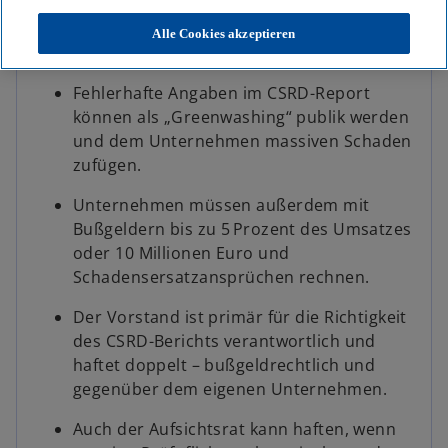
e
e
e
u
u
u
e
e
e
Alle Cookies akzeptieren
n
n
n
Key Facts
R
R
R
e
e
e
g
g
g
i
i
i
Fehlerhafte Angaben im CSRD-Report
s
s
s
t
t
t
können als „Greenwashing“ publik werden
e
e
e
r
r
r
und dem Unternehmen massiven Schaden
k
k
k
a
a
a
zufügen.
r
r
r
t
t
t
e
e
e
Unternehmen müssen außerdem mit
g
g
g
e
e
e
Bußgeldern bis zu 5 Prozent des Umsatzes
ö
ö
ö
f
f
f
oder 10 Millionen Euro und
f
f
f
n
n
n
Schadensersatzansprüchen rechnen.
e
e
e
t
t
t
Der Vorstand ist primär für die Richtigkeit
des CSRD-Berichts verantwortlich und
haftet doppelt – bußgeldrechtlich und
gegenüber dem eigenen Unternehmen.
Auch der Aufsichtsrat kann haften, wenn