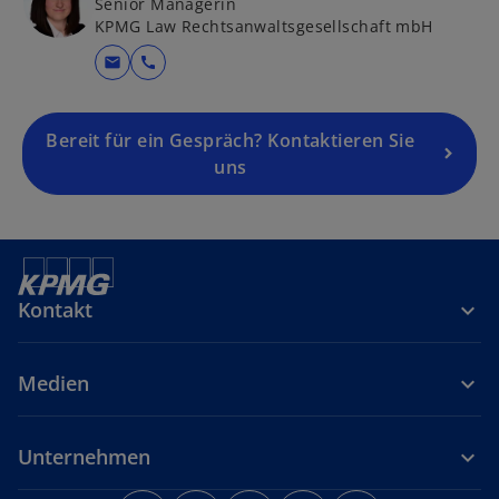
Senior Managerin
KPMG Law Rechtsanwaltsgesellschaft mbH
mail
call
Bereit für ein Gespräch? Kontaktieren Sie
uns
Kontakt
Medien
Unternehmen