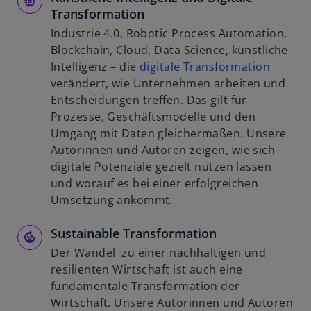
Transformation
Industrie 4.0, Robotic Process Automation,
Blockchain, Cloud, Data Science, künstliche
w
Intelligenz – die
digitale Transformation
i
verändert, wie Unternehmen arbeiten und
r
Entscheidungen treffen. Das gilt für
d
Prozesse, Geschäftsmodelle und den
i
Umgang mit Daten gleichermaßen. Unsere
n
Autorinnen und Autoren zeigen, wie sich
e
digitale Potenziale gezielt nutzen lassen
i
und worauf es bei einer erfolgreichen
n
Umsetzung ankommt.
e
Sustainable Transformation
r
n
Der Wandel zu einer nachhaltigen und
e
resilienten Wirtschaft ist auch eine
u
fundamentale Transformation der
e
Wirtschaft. Unsere Autorinnen und Autoren