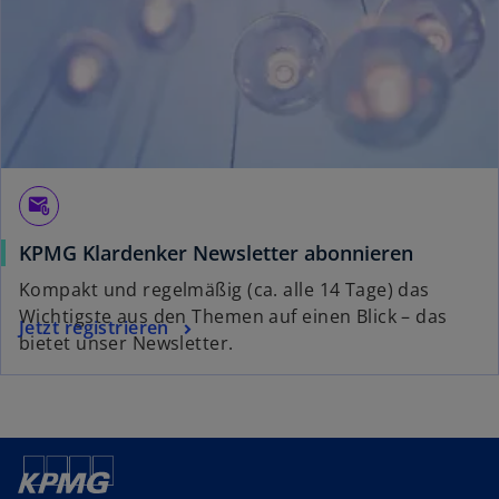
e
r
k
a
r
t
e
g
attach_email
e
KPMG Klardenker Newsletter abonnieren
ö
f
Kompakt und regelmäßig (ca. alle 14 Tage) das
f
Wichtigste aus den Themen auf einen Blick – das
Jetzt registrieren
n
bietet unser Newsletter.
e
t