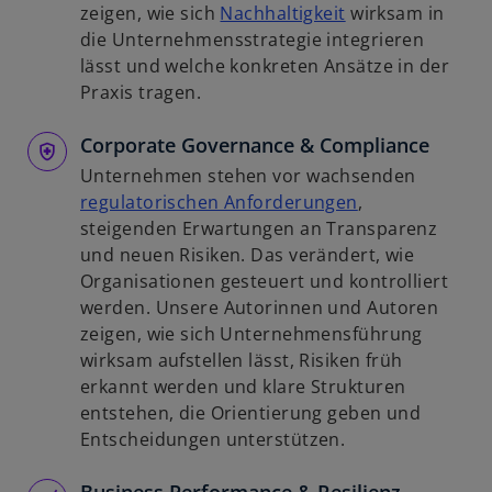
n
w
zeigen, wie sich
Nachhaltigkeit
wirksam in
R
i
die Unternehmensstrategie integrieren
e
r
lässt und welche konkreten Ansätze in der
g
d
Praxis tragen.
i
i
s
Corporate Governance & Compliance
n
t
e
Unternehmen stehen vor wachsenden
e
i
w
regulatorischen Anforderungen
,
r
n
i
steigenden Erwartungen an Transparenz
k
e
r
und neuen Risiken. Das verändert, wie
a
r
d
Organisationen gesteuert und kontrolliert
r
n
i
werden. Unsere Autorinnen und Autoren
t
e
n
zeigen, wie sich Unternehmensführung
e
u
e
wirksam aufstellen lässt, Risiken früh
g
e
i
erkannt werden und klare Strukturen
e
n
n
entstehen, die Orientierung geben und
ö
R
e
Entscheidungen unterstützen.
f
e
r
f
g
n