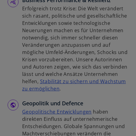
Business Performance & Resilienz
n
i
e
Erfolgreich trotz Krise: Die Welt verändert
e
s
u
sich rasant, politische und gesellschaftliche
t
t
e
Entwicklungen sowie technologische
e
n
Neuerungen machen es für Unternehmen
r
R
notwendig, sich immer schneller diesen
k
e
Veränderungen anzupassen und auf
a
g
mögliche Umfeld-Änderungen, Schocks und
r
i
Krisen vorzubereiten. Unsere Autorinnen
t
s
und Autoren zeigen, wie sich das verbinden
e
t
lässt und welche Ansätze Unternehmen
g
e
helfen,
Stabilität zu sichern und Wachstum
e
r
w
zu ermöglichen
.
ö
k
i
f
a
Geopolitik und Defence
r
f
r
d
w
Geopolitische Entwicklungen
haben
n
t
i
i
direkten Einfluss auf unternehmerische
e
e
n
r
Entscheidungen. Globale Spannungen und
t
g
e
d
Machtverschiebungen verändern die