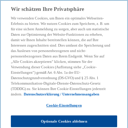
Zurück zur Inhaltsseite
Wir schätzen Ihre Privatsphäre
menu
search
Wir verwenden Cookies, um Ihnen ein optimales Webseiten-
Erlebnis zu bieten. Wir nutzen Cookies zum Speichern, z. B. um
für eine sichere Anmeldung zu sorgen, aber auch um statistische
Unser Blog – Insights für
Daten zur Optimierung der Website-Funktionen zu erheben,
damit wir Ihnen Inhalte bereitstellen können, die auf Ihre
Ihre nächsten
Interessen zugeschnitten sind. Dies umfasst die Speicherung und
das Auslesen von personenbezogenen und nicht-
personenbezogenen Daten aus Ihrem Endgerät. Wenn Sie auf
Entscheidungen
„Alle Cookies akzeptieren“ klicken, stimmen Sie der
Verwendung dieser Cookies (Auflistung siehe „Cookie-
Einstellungen“) gemäß Art. 6 Abs. 1a der EU-
Datenschutzgrundverordnung (DS-GVO) und § 25 Abs. 1
Wir helfen Ihnen, den Überblick zu behalten
Telekommunikation-Digitale-Dienste-Datenschutz-Gesetz
(TDDDG) zu. Sie können Ihre Cookie-Einstellungen jederzeit
bei geopolitischen Verschiebungen, neuen
ändern.
Datenschutzerklärung / Unternehmensangaben
Regulierungen und technologischen
Cookie-Einstellungen
Umbrüchen.
Optionale Cookies ablehnen