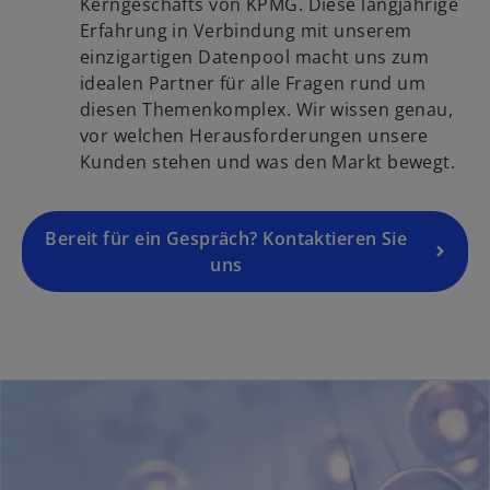
d
Kerngeschäfts von KPMG. Diese langjährige
r
r
i
Erfahrung in Verbindung mit unserem
t
k
n
einzigartigen Datenpool macht uns zum
e
a
e
idealen Partner für alle Fragen rund um
g
r
i
diesen Themenkomplex. Wir wissen genau,
e
t
n
vor welchen Herausforderungen unsere
ö
e
e
Kunden stehen und was den Markt bewegt.
f
g
r
f
e
n
n
ö
Bereit für ein Gespräch? Kontaktieren Sie
e
e
f
uns
u
t
f
e
n
n
e
R
t
e
g
i
s
t