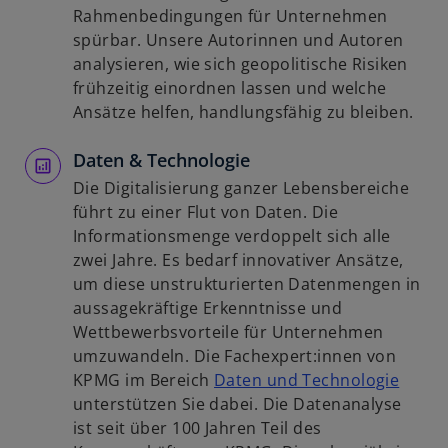
e
i
i
Rahmenbedingungen für Unternehmen
ö
n
n
spürbar. Unsere Autorinnen und Autoren
f
e
e
analysieren, wie sich geopolitische Risiken
f
r
i
frühzeitig einordnen lassen und welche
n
n
n
Ansätze helfen, handlungsfähig zu bleiben.
e
e
e
t
u
Daten & Technologie
r
e
n
Die Digitalisierung ganzer Lebensbereiche
n
e
führt zu einer Flut von Daten. Die
R
u
Informationsmenge verdoppelt sich alle
e
e
zwei Jahre. Es bedarf innovativer Ansätze,
g
n
um diese unstrukturierten Datenmengen in
i
R
aussagekräftige Erkenntnisse und
s
e
Wettbewerbsvorteile für Unternehmen
t
g
umzuwandeln. Die Fachexpert:innen von
e
i
w
KPMG im Bereich
Daten und Technologie
r
s
i
unterstützen Sie dabei. Die Datenanalyse
k
t
r
ist seit über 100 Jahren Teil des
a
e