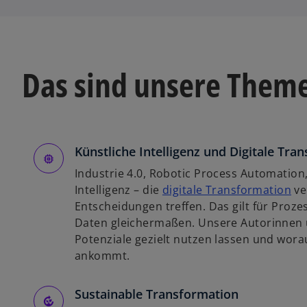
Das sind unsere Them
Künstliche Intelligenz und Digitale Tra
Industrie 4.0, Robotic Process Automation,
w
Intelligenz – die
digitale Transformation
ve
i
Entscheidungen treffen. Das gilt für Pro
r
Daten gleichermaßen. Unsere Autorinnen u
d
Potenziale gezielt nutzen lassen und wora
i
ankommt.
n
e
Sustainable Transformation
i