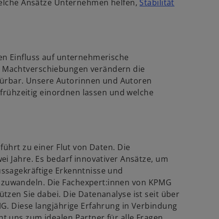
 welche Ansätze Unternehmen helfen,
Stabilität
e
w
.
u
e
r
n
d
R
en Einfluss auf unternehmerische
e
 Machtverschiebungen verändern die
n
g
rbar. Unsere Autorinnen und Autoren
e
i
n frühzeitig einordnen lassen und welche
s
.
n
t
e
e
r
r
n
k
führt zu einer Flut von Daten. Die
e
a
ei Jahre. Es bedarf innovativer Ansätze, um
u
r
ssagekräftige Erkenntnisse und
e
t
zuwandeln. Die Fachexpert:innen von KPMG
n
e
tzen Sie dabei. Die Datenanalyse ist seit über
R
g
G. Diese langjährige Erfahrung in Verbindung
e
e
t uns zum idealen Partner für alle Fragen