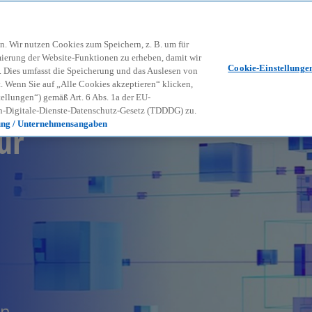
Zurück zur Inhaltsseite
Kon
contact_mail
n. Wir nutzen Cookies zum Speichern, z. B. um für
mierung der Website-Funktionen zu erheben, damit wir
Cookie-Einstellunge
nd. Dies umfasst die Speicherung und das Auslesen von
Wenn Sie auf „Alle Cookies akzeptieren“ klicken,
ellungen“) gemäß Art. 6 Abs. 1a der EU-
-Digitale-Dienste-Datenschutz-Gesetz (TDDDG) zu.
ür
ung / Unternehmensangaben
en