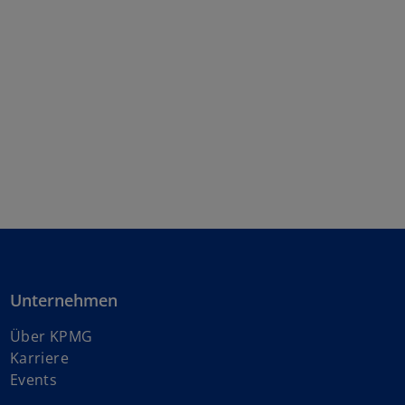
Unternehmen
Über KPMG
w
Karriere
i
Events
r