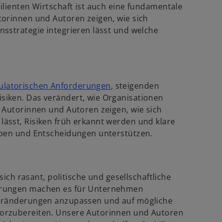
lienten Wirtschaft ist auch eine fundamentale
torinnen und Autoren zeigen, wie sich
sstrategie integrieren lässt und welche
w
ulatorischen Anforderungen
, steigenden
i
iken. Das verändert, wie Organisationen
r
 Autorinnen und Autoren zeigen, wie sich
d
ässt, Risiken früh erkannt werden und klare
i
eben und Entscheidungen unterstützen.
n
e
i
sich rasant, politische und gesellschaftliche
n
erungen machen es für Unternehmen
e
Veränderungen anzupassen und auf mögliche
r
orzubereiten. Unsere Autorinnen und Autoren
n