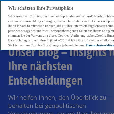
Wir schätzen Ihre Privatsphäre
Wir verwenden Cookies, um Ihnen ein optimales Webseiten-Erlebnis zu biete
menu
eine sichere Anmeldung zu sorgen, aber auch um statistische Daten zur Opti
Ihnen Inhalte bereitstellen können, die auf Ihre Interessen zugeschnitten si
personenbezogenen und nicht-personenbezogenen Daten aus Ihrem Endgerät. 
stimmen Sie der Verwendung dieser Cookies (Auflistung siehe „Cookie-Einst
Datenschutzgrundverordnung (DS-GVO) und § 25 Abs. 1 Telekommunikation
Unser Blog – Insights f
Sie können Ihre Cookie-Einstellungen jederzeit ändern.
Datenschutzerklär
Ihre nächsten
Entscheidungen
Wir helfen Ihnen, den Überblick zu
behalten bei geopolitischen
Verschiebungen, neuen Regulierung