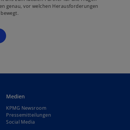
g
ö
en genau, vor welchen Herausforderungen
f
 bewegt.
s
f
t
n
e
e
r
t
k
a
r
t
e
g
e
ö
Medien
f
f
KPMG Newsroom
n
Pressemitteilungen
e
Social Media
t