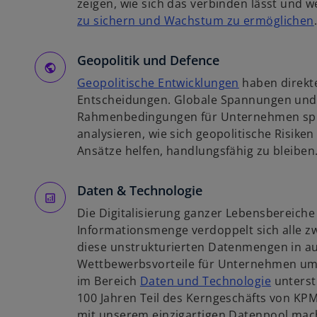
r
zeigen, wie sich das verbinden lässt und
e
t
zu sichern und Wachstum zu ermöglichen
g
e
i
i
g
Geopolitik und Defence
s
e
t
w
Geopolitische Entwicklungen
haben direkt
ö
i
e
i
Entscheidungen. Globale Spannungen und
f
r
r
Rahmenbedingungen für Unternehmen spü
f
k
d
analysieren, wie sich geopolitische Risike
n
i
a
i
Ansätze helfen, handlungsfähig zu bleiben
e
r
n
t
t
e
Daten & Technologie
e
i
Die Digitalisierung ganzer Lebensbereiche 
g
n
Informationsmenge verdoppelt sich alle zw
e
e
diese unstrukturierten Datenmengen in au
ö
r
Wettbewerbsvorteile für Unternehmen um
f
n
w
im Bereich
Daten und Technologie
unterstü
f
e
i
100 Jahren Teil des Kerngeschäfts von KPM
n
u
r
mit unserem einzigartigen Datenpool mach