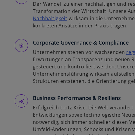
Der Wandel zu einer nachhaltigen und resi
n
Transformation der Wirtschaft. Unsere Au
e
w
Nachhaltigkeit
wirksam in die Unternehmen
r
i
konkreten Ansätze in der Praxis tragen.
n
r
e
d
Corporate Governance & Compliance
u
i
e
Unternehmen stehen vor wachsenden
reg
n
n
Erwartungen an Transparenz und neuen Ris
e
R
gesteuert und kontrolliert werden. Unsere
i
e
Unternehmensführung wirksam aufstellen l
n
g
Strukturen entstehen, die Orientierung g
e
i
r
s
Business Performance & Resilienz
n
t
e
e
Erfolgreich trotz Krise: Die Welt verändert 
u
r
Entwicklungen sowie technologische Neu
e
k
notwendig, sich immer schneller diesen 
n
a
Umfeld-Änderungen, Schocks und Krisen v
R