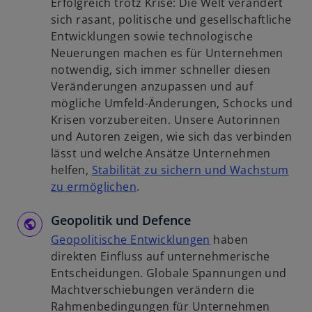
Erfolgreich trotz Krise: Die Welt verändert
e
s
u
sich rasant, politische und gesellschaftliche
t
t
e
Entwicklungen sowie technologische
e
n
Neuerungen machen es für Unternehmen
r
R
notwendig, sich immer schneller diesen
k
e
Veränderungen anzupassen und auf
a
g
mögliche Umfeld-Änderungen, Schocks und
r
i
Krisen vorzubereiten. Unsere Autorinnen
t
s
und Autoren zeigen, wie sich das verbinden
e
t
lässt und welche Ansätze Unternehmen
g
e
helfen,
Stabilität zu sichern und Wachstum
e
r
w
zu ermöglichen
.
ö
k
i
f
a
Geopolitik und Defence
r
f
r
d
w
Geopolitische Entwicklungen
haben
n
t
i
i
direkten Einfluss auf unternehmerische
e
e
n
r
Entscheidungen. Globale Spannungen und
t
g
e
d
Machtverschiebungen verändern die
e
i
i
Rahmenbedingungen für Unternehmen