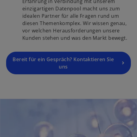
i
Erfahrung in Verbindung mit unserem
t
k
n
einzigartigen Datenpool macht uns zum
e
a
e
idealen Partner für alle Fragen rund um
g
r
i
diesen Themenkomplex. Wir wissen genau,
e
t
n
vor welchen Herausforderungen unsere
ö
e
e
Kunden stehen und was den Markt bewegt.
f
g
r
f
e
n
n
ö
Bereit für ein Gespräch? Kontaktieren Sie
e
e
f
uns
u
t
f
e
n
n
e
R
t
e
g
i
s
t
e