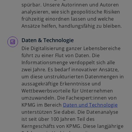
ö
n
n
spürbar. Unsere Autorinnen und Autoren
f
e
e
analysieren, wie sich geopolitische Risiken
f
r
i
frühzeitig einordnen lassen und welche
n
n
n
Ansätze helfen, handlungsfähig zu bleiben.
e
e
e
t
u
Daten & Technologie
r
e
n
Die Digitalisierung ganzer Lebensbereiche
n
e
führt zu einer Flut von Daten. Die
R
u
Informationsmenge verdoppelt sich alle
e
e
zwei Jahre. Es bedarf innovativer Ansätze,
g
n
um diese unstrukturierten Datenmengen in
i
R
aussagekräftige Erkenntnisse und
s
e
Wettbewerbsvorteile für Unternehmen
t
g
umzuwandeln. Die Fachexpert:innen von
e
i
w
KPMG im Bereich
Daten und Technologie
r
s
i
unterstützen Sie dabei. Die Datenanalyse
k
t
r
ist seit über 100 Jahren Teil des
a
e
d
Kerngeschäfts von KPMG. Diese langjährige
r
r