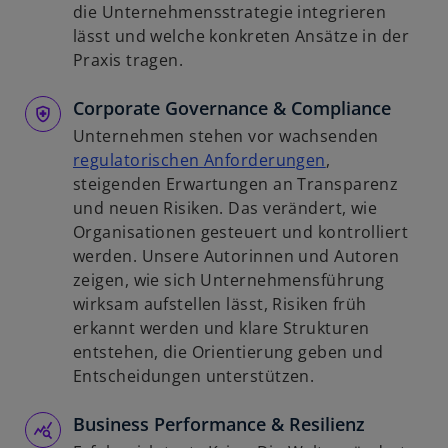
R
i
die Unternehmensstrategie integrieren
e
r
lässt und welche konkreten Ansätze in der
g
d
Praxis tragen.
i
i
s
Corporate Governance & Compliance
n
t
e
Unternehmen stehen vor wachsenden
e
i
w
regulatorischen Anforderungen
,
r
n
i
steigenden Erwartungen an Transparenz
k
e
r
und neuen Risiken. Das verändert, wie
a
r
d
Organisationen gesteuert und kontrolliert
r
n
i
werden. Unsere Autorinnen und Autoren
t
e
n
zeigen, wie sich Unternehmensführung
e
u
e
wirksam aufstellen lässt, Risiken früh
g
e
i
erkannt werden und klare Strukturen
e
n
n
entstehen, die Orientierung geben und
ö
R
e
Entscheidungen unterstützen.
f
e
r
f
g
Business Performance & Resilienz
n
n
i
e