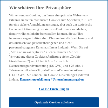
Zurück zur Inhaltsseite
Wir schätzen Ihre Privatsphäre
menu
search
Wir verwenden Cookies, um Ihnen ein optimales Webseiten-
Erlebnis zu bieten. Wir nutzen Cookies zum Speichern, z. B. um
für eine sichere Anmeldung zu sorgen, aber auch um statistische
Unser Blog – Insights für
Daten zur Optimierung der Website-Funktionen zu erheben,
damit wir Ihnen Inhalte bereitstellen können, die auf Ihre
Ihre nächsten
Interessen zugeschnitten sind. Dies umfasst die Speicherung und
das Auslesen von personenbezogenen und nicht-
personenbezogenen Daten aus Ihrem Endgerät. Wenn Sie auf
Entscheidungen
„Alle Cookies akzeptieren“ klicken, stimmen Sie der
Verwendung dieser Cookies (Auflistung siehe „Cookie-
Einstellungen“) gemäß Art. 6 Abs. 1a der EU-
Datenschutzgrundverordnung (DS-GVO) und § 25 Abs. 1
Wir helfen Ihnen, den Überblick zu behalten
Telekommunikation-Digitale-Dienste-Datenschutz-Gesetz
(TDDDG) zu. Sie können Ihre Cookie-Einstellungen jederzeit
bei geopolitischen Verschiebungen, neuen
ändern.
Datenschutzerklärung / Unternehmensangaben
Regulierungen und technologischen
Cookie-Einstellungen
Umbrüchen.
Optionale Cookies ablehnen