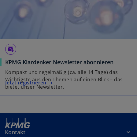
r
k
a
r
t
e
g
attach_email
e
KPMG Klardenker Newsletter abonnieren
ö
f
Kompakt und regelmäßig (ca. alle 14 Tage) das
f
Wichtigste aus den Themen auf einen Blick – das
Jetzt registrieren
n
bietet unser Newsletter.
e
t
Kontakt