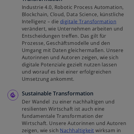
Industrie 4.0, Robotic Process Automation,
Blockchain, Cloud, Data Science, künstliche
w
Intelligenz – die
digitale Transformation
i
verändert, wie Unternehmen arbeiten und
r
Entscheidungen treffen. Das gilt für
d
Prozesse, Geschäftsmodelle und den
i
Umgang mit Daten gleichermaßen. Unsere
n
Autorinnen und Autoren zeigen, wie sich
e
digitale Potenziale gezielt nutzen lassen
i
und worauf es bei einer erfolgreichen
n
Umsetzung ankommt.
e
Sustainable Transformation
r
n
Der Wandel zu einer nachhaltigen und
e
resilienten Wirtschaft ist auch eine
u
fundamentale Transformation der
e
Wirtschaft. Unsere Autorinnen und Autoren
n
w
zeigen, wie sich
Nachhaltigkeit
wirksam in