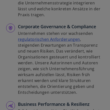
R
i
die Unternehmensstrategie integrieren
e
r
lässt und welche konkreten Ansätze in der
g
d
Praxis tragen.
i
i
s
Corporate Governance & Compliance
n
t
e
Unternehmen stehen vor wachsenden
e
i
w
regulatorischen Anforderungen
,
r
n
i
steigenden Erwartungen an Transparenz
k
e
r
und neuen Risiken. Das verändert, wie
a
r
d
Organisationen gesteuert und kontrolliert
r
n
i
werden. Unsere Autorinnen und Autoren
t
e
n
zeigen, wie sich Unternehmensführung
e
u
e
wirksam aufstellen lässt, Risiken früh
g
e
i
erkannt werden und klare Strukturen
e
n
n
entstehen, die Orientierung geben und
ö
R
e
Entscheidungen unterstützen.
f
e
r
f
g
Business Performance & Resilienz
n
n
i
e