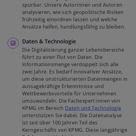
ö
n
n
spürbar. Unsere Autorinnen und Autoren
f
e
e
analysieren, wie sich geopolitische Risiken
f
r
i
frühzeitig einordnen lassen und welche
n
n
n
Ansätze helfen, handlungsfähig zu bleiben.
e
e
e
t
u
Daten & Technologie
r
e
n
Die Digitalisierung ganzer Lebensbereiche
n
e
führt zu einer Flut von Daten. Die
R
u
Informationsmenge verdoppelt sich alle
e
e
zwei Jahre. Es bedarf innovativer Ansätze,
g
n
um diese unstrukturierten Datenmengen in
i
R
aussagekräftige Erkenntnisse und
s
e
Wettbewerbsvorteile für Unternehmen
t
g
umzuwandeln. Die Fachexpert:innen von
e
i
w
KPMG im Bereich
Daten und Technologie
r
s
i
unterstützen Sie dabei. Die Datenanalyse
k
t
r
ist seit über 100 Jahren Teil des
a
e
d
Kerngeschäfts von KPMG. Diese langjährige
r
r