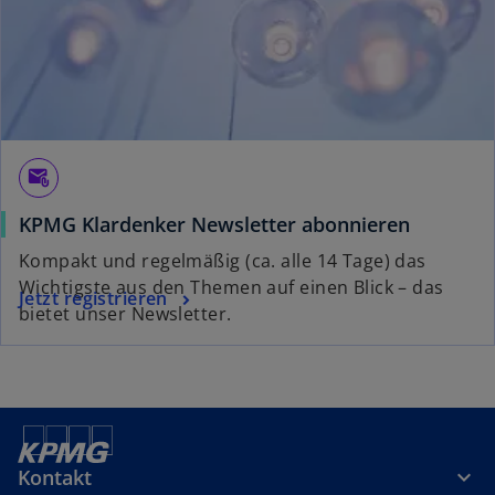
r
k
a
r
t
e
g
attach_email
e
KPMG Klardenker Newsletter abonnieren
ö
f
Kompakt und regelmäßig (ca. alle 14 Tage) das
f
Wichtigste aus den Themen auf einen Blick – das
Jetzt registrieren
n
bietet unser Newsletter.
e
t
Kontakt