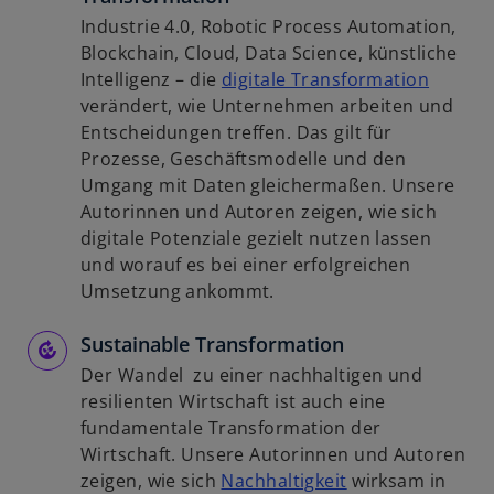
Industrie 4.0, Robotic Process Automation,
Blockchain, Cloud, Data Science, künstliche
w
Intelligenz – die
digitale Transformation
i
verändert, wie Unternehmen arbeiten und
r
Entscheidungen treffen. Das gilt für
d
Prozesse, Geschäftsmodelle und den
i
Umgang mit Daten gleichermaßen. Unsere
n
Autorinnen und Autoren zeigen, wie sich
e
digitale Potenziale gezielt nutzen lassen
i
und worauf es bei einer erfolgreichen
n
Umsetzung ankommt.
e
Sustainable Transformation
r
n
Der Wandel zu einer nachhaltigen und
e
resilienten Wirtschaft ist auch eine
u
fundamentale Transformation der
e
Wirtschaft. Unsere Autorinnen und Autoren
n
w
zeigen, wie sich
Nachhaltigkeit
wirksam in