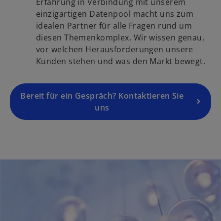
i
Erfahrung in Verbindung mit unserem
t
k
n
einzigartigen Datenpool macht uns zum
e
a
e
idealen Partner für alle Fragen rund um
g
r
i
diesen Themenkomplex. Wir wissen genau,
e
t
n
vor welchen Herausforderungen unsere
ö
e
e
Kunden stehen und was den Markt bewegt.
f
g
r
f
e
n
n
ö
Bereit für ein Gespräch? Kontaktieren Sie
e
e
f
uns
u
t
f
e
n
n
e
R
t
e
g
i
s
t
e