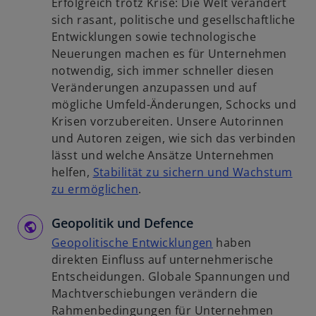
Erfolgreich trotz Krise: Die Welt verändert
e
s
u
sich rasant, politische und gesellschaftliche
t
t
e
Entwicklungen sowie technologische
e
n
Neuerungen machen es für Unternehmen
r
R
notwendig, sich immer schneller diesen
k
e
Veränderungen anzupassen und auf
a
g
mögliche Umfeld-Änderungen, Schocks und
r
i
Krisen vorzubereiten. Unsere Autorinnen
t
s
und Autoren zeigen, wie sich das verbinden
e
t
lässt und welche Ansätze Unternehmen
g
e
helfen,
Stabilität zu sichern und Wachstum
e
r
w
zu ermöglichen
.
ö
k
i
f
a
Geopolitik und Defence
r
f
r
d
w
Geopolitische Entwicklungen
haben
n
t
i
i
direkten Einfluss auf unternehmerische
e
e
n
r
Entscheidungen. Globale Spannungen und
t
g
e
d
Machtverschiebungen verändern die
e
i
i
Rahmenbedingungen für Unternehmen