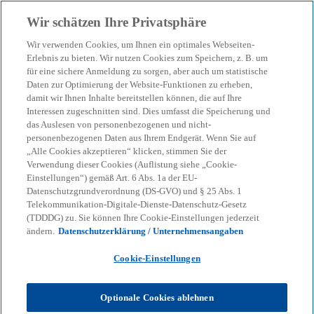
Zurück zur Inhaltsseite
Wir schätzen Ihre Privatsphäre
menu
search
Wir verwenden Cookies, um Ihnen ein optimales Webseiten-
Erlebnis zu bieten. Wir nutzen Cookies zum Speichern, z. B. um
für eine sichere Anmeldung zu sorgen, aber auch um statistische
Unser Blog – Insights für
Daten zur Optimierung der Website-Funktionen zu erheben,
damit wir Ihnen Inhalte bereitstellen können, die auf Ihre
Ihre nächsten
Interessen zugeschnitten sind. Dies umfasst die Speicherung und
das Auslesen von personenbezogenen und nicht-
personenbezogenen Daten aus Ihrem Endgerät. Wenn Sie auf
Entscheidungen
„Alle Cookies akzeptieren“ klicken, stimmen Sie der
Verwendung dieser Cookies (Auflistung siehe „Cookie-
Einstellungen“) gemäß Art. 6 Abs. 1a der EU-
Datenschutzgrundverordnung (DS-GVO) und § 25 Abs. 1
Wir helfen Ihnen, den Überblick zu behalten
Telekommunikation-Digitale-Dienste-Datenschutz-Gesetz
(TDDDG) zu. Sie können Ihre Cookie-Einstellungen jederzeit
bei geopolitischen Verschiebungen, neuen
ändern.
Datenschutzerklärung / Unternehmensangaben
Regulierungen und technologischen
Cookie-Einstellungen
Umbrüchen.
Optionale Cookies ablehnen