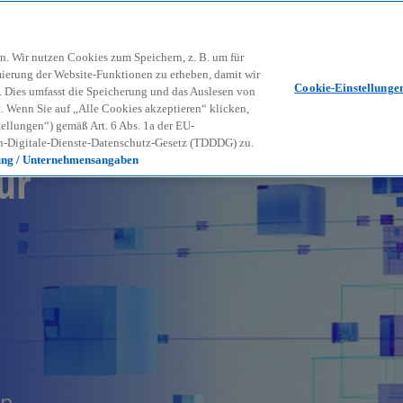
Zurück zur Inhaltsseite
Kon
contact_mail
n. Wir nutzen Cookies zum Speichern, z. B. um für
mierung der Website-Funktionen zu erheben, damit wir
Cookie-Einstellunge
nd. Dies umfasst die Speicherung und das Auslesen von
Wenn Sie auf „Alle Cookies akzeptieren“ klicken,
ellungen“) gemäß Art. 6 Abs. 1a der EU-
-Digitale-Dienste-Datenschutz-Gesetz (TDDDG) zu.
ür
ung / Unternehmensangaben
en