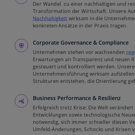
Der Wandel zu einer nachhaltigen und resi
n
Transformation der Wirtschaft. Unsere Au
e
w
Nachhaltigkeit
wirksam in die Unternehmen
r
i
konkreten Ansätze in der Praxis tragen.
n
r
e
d
Corporate Governance & Compliance
u
i
e
Unternehmen stehen vor wachsenden
reg
n
n
Erwartungen an Transparenz und neuen Ris
e
R
gesteuert und kontrolliert werden. Unsere
i
e
Unternehmensführung wirksam aufstellen l
n
g
Strukturen entstehen, die Orientierung g
e
i
r
s
Business Performance & Resilienz
n
t
e
e
Erfolgreich trotz Krise: Die Welt verändert 
u
r
Entwicklungen sowie technologische Neu
e
k
notwendig, sich immer schneller diesen 
n
a
Umfeld-Änderungen, Schocks und Krisen v
R