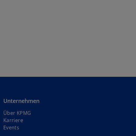
Unternehmen
Über KPMG
w
Karriere
i
Events
r