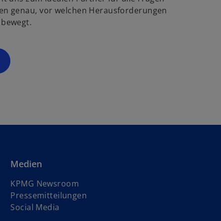
g
ö
en genau, vor welchen Herausforderungen
f
 bewegt.
s
f
t
n
e
e
r
t
k
a
r
t
e
g
e
ö
Medien
f
f
KPMG Newsroom
n
Pressemitteilungen
e
Social Media
t