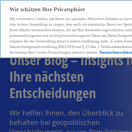
Wir schätzen Ihre Privatsphäre
Wir verwenden Cookies, um Ihnen ein optimales Webseiten-Erlebnis zu biete
menu
eine sichere Anmeldung zu sorgen, aber auch um statistische Daten zur Opti
Ihnen Inhalte bereitstellen können, die auf Ihre Interessen zugeschnitten si
personenbezogenen und nicht-personenbezogenen Daten aus Ihrem Endgerät. 
stimmen Sie der Verwendung dieser Cookies (Auflistung siehe „Cookie-Einst
Datenschutzgrundverordnung (DS-GVO) und § 25 Abs. 1 Telekommunikation
Unser Blog – Insights f
Sie können Ihre Cookie-Einstellungen jederzeit ändern.
Datenschutzerklär
Ihre nächsten
Entscheidungen
Wir helfen Ihnen, den Überblick zu
behalten bei geopolitischen
Verschiebungen, neuen Regulierung