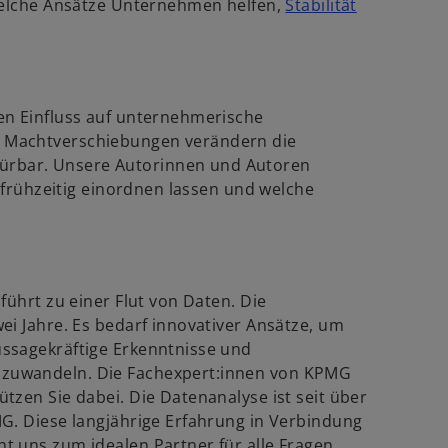
 welche Ansätze Unternehmen helfen,
Stabilität
e
w
.
u
e
r
n
d
R
en Einfluss auf unternehmerische
e
 Machtverschiebungen verändern die
n
g
rbar. Unsere Autorinnen und Autoren
e
i
n frühzeitig einordnen lassen und welche
s
.
n
t
e
e
r
r
n
k
führt zu einer Flut von Daten. Die
e
a
ei Jahre. Es bedarf innovativer Ansätze, um
u
r
ssagekräftige Erkenntnisse und
e
t
zuwandeln. Die Fachexpert:innen von KPMG
n
e
tzen Sie dabei. Die Datenanalyse ist seit über
R
g
G. Diese langjährige Erfahrung in Verbindung
e
e
t uns zum idealen Partner für alle Fragen