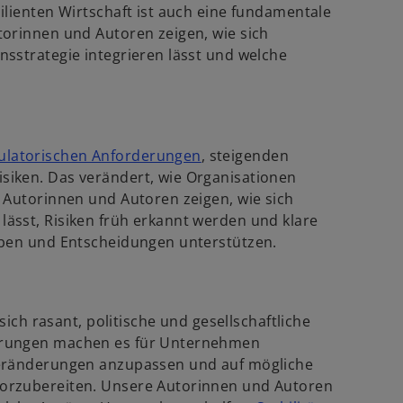
lienten Wirtschaft ist auch eine fundamentale
torinnen und Autoren zeigen, wie sich
sstrategie integrieren lässt und welche
w
ulatorischen Anforderungen
, steigenden
i
iken. Das verändert, wie Organisationen
r
 Autorinnen und Autoren zeigen, wie sich
d
ässt, Risiken früh erkannt werden und klare
i
eben und Entscheidungen unterstützen.
n
e
i
sich rasant, politische und gesellschaftliche
n
erungen machen es für Unternehmen
e
Veränderungen anzupassen und auf mögliche
r
orzubereiten. Unsere Autorinnen und Autoren
n