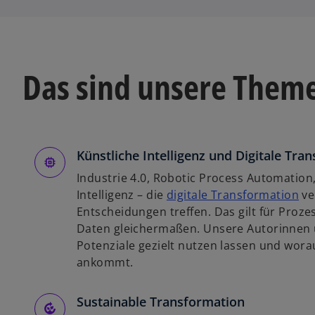
Das sind unsere Them
Künstliche Intelligenz und Digitale Tra
Industrie 4.0, Robotic Process Automation,
w
Intelligenz – die
digitale Transformation
ve
i
Entscheidungen treffen. Das gilt für Pro
r
Daten gleichermaßen. Unsere Autorinnen u
d
Potenziale gezielt nutzen lassen und wora
i
ankommt.
n
e
Sustainable Transformation
i