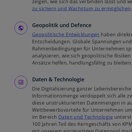
r
zeigen, wie sich das verbinden lässt und
e
t
zu sichern und Wachstum zu ermöglichen
g
e
i
i
g
Geopolitik und Defence
s
e
t
w
Geopolitische Entwicklungen
haben direkt
ö
i
e
i
Entscheidungen. Globale Spannungen und
f
r
r
Rahmenbedingungen für Unternehmen spü
f
k
d
analysieren, wie sich geopolitische Risike
n
i
a
i
Ansätze helfen, handlungsfähig zu bleiben
e
r
n
t
t
e
Daten & Technologie
e
i
Die Digitalisierung ganzer Lebensbereiche 
g
n
Informationsmenge verdoppelt sich alle zw
e
e
diese unstrukturierten Datenmengen in au
ö
r
Wettbewerbsvorteile für Unternehmen um
f
n
w
im Bereich
Daten und Technologie
unterstü
f
e
i
100 Jahren Teil des Kerngeschäfts von KPM
n
u
r
mit unserem einzigartigen Datenpool mach