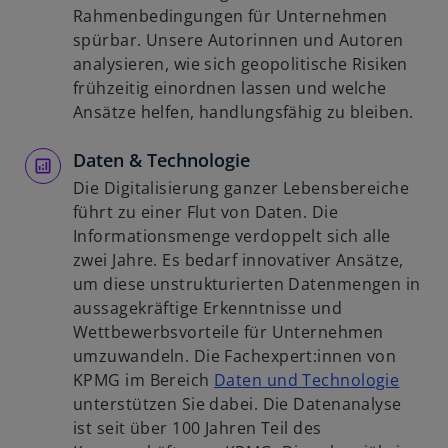
e
i
i
Rahmenbedingungen für Unternehmen
ö
n
n
spürbar. Unsere Autorinnen und Autoren
f
e
e
analysieren, wie sich geopolitische Risiken
f
r
i
frühzeitig einordnen lassen und welche
n
n
n
Ansätze helfen, handlungsfähig zu bleiben.
e
e
e
t
u
Daten & Technologie
r
e
n
Die Digitalisierung ganzer Lebensbereiche
n
e
führt zu einer Flut von Daten. Die
R
u
Informationsmenge verdoppelt sich alle
e
e
zwei Jahre. Es bedarf innovativer Ansätze,
g
n
um diese unstrukturierten Datenmengen in
i
R
aussagekräftige Erkenntnisse und
s
e
Wettbewerbsvorteile für Unternehmen
t
g
umzuwandeln. Die Fachexpert:innen von
e
i
w
KPMG im Bereich
Daten und Technologie
r
s
i
unterstützen Sie dabei. Die Datenanalyse
k
t
r
ist seit über 100 Jahren Teil des
a
e