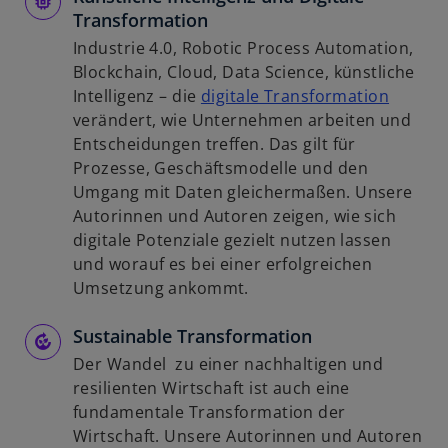
Transformation
Industrie 4.0, Robotic Process Automation,
Blockchain, Cloud, Data Science, künstliche
w
Intelligenz – die
digitale Transformation
i
verändert, wie Unternehmen arbeiten und
r
Entscheidungen treffen. Das gilt für
d
Prozesse, Geschäftsmodelle und den
i
Umgang mit Daten gleichermaßen. Unsere
n
Autorinnen und Autoren zeigen, wie sich
e
digitale Potenziale gezielt nutzen lassen
i
und worauf es bei einer erfolgreichen
n
Umsetzung ankommt.
e
Sustainable Transformation
r
n
Der Wandel zu einer nachhaltigen und
e
resilienten Wirtschaft ist auch eine
u
fundamentale Transformation der
e
Wirtschaft. Unsere Autorinnen und Autoren