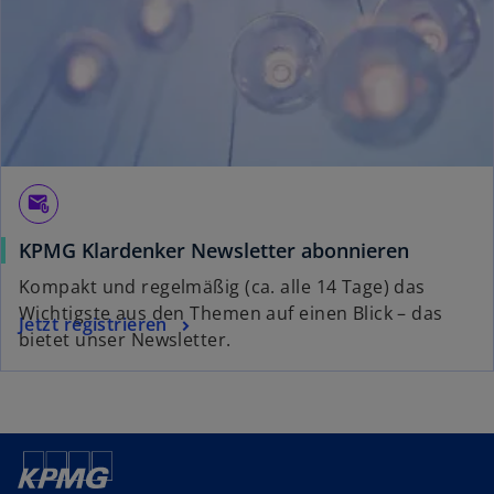
e
r
k
a
r
t
e
g
attach_email
e
KPMG Klardenker Newsletter abonnieren
ö
f
Kompakt und regelmäßig (ca. alle 14 Tage) das
f
Wichtigste aus den Themen auf einen Blick – das
Jetzt registrieren
n
bietet unser Newsletter.
e
t