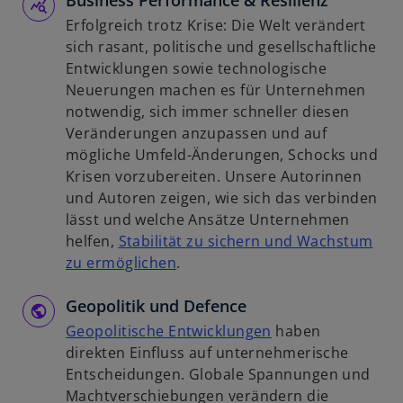
Business Performance & Resilienz
n
i
e
Erfolgreich trotz Krise: Die Welt verändert
e
s
u
sich rasant, politische und gesellschaftliche
t
t
e
Entwicklungen sowie technologische
e
n
Neuerungen machen es für Unternehmen
r
R
notwendig, sich immer schneller diesen
k
e
Veränderungen anzupassen und auf
a
g
mögliche Umfeld-Änderungen, Schocks und
r
i
Krisen vorzubereiten. Unsere Autorinnen
t
s
und Autoren zeigen, wie sich das verbinden
e
t
lässt und welche Ansätze Unternehmen
g
e
helfen,
Stabilität zu sichern und Wachstum
e
r
w
zu ermöglichen
.
ö
k
i
f
a
Geopolitik und Defence
r
f
r
d
w
Geopolitische Entwicklungen
haben
n
t
i
i
direkten Einfluss auf unternehmerische
e
e
n
r
Entscheidungen. Globale Spannungen und
t
g
e
d
Machtverschiebungen verändern die