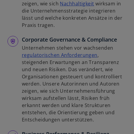
n
w
zeigen, wie sich
Nachhaltigkeit
wirksam in
R
i
die Unternehmensstrategie integrieren
e
r
lässt und welche konkreten Ansätze in der
g
d
Praxis tragen.
i
i
s
Corporate Governance & Compliance
n
t
e
Unternehmen stehen vor wachsenden
e
i
w
regulatorischen Anforderungen
,
r
n
i
steigenden Erwartungen an Transparenz
k
e
r
und neuen Risiken. Das verändert, wie
a
r
d
Organisationen gesteuert und kontrolliert
r
n
i
werden. Unsere Autorinnen und Autoren
t
e
n
zeigen, wie sich Unternehmensführung
e
u
e
wirksam aufstellen lässt, Risiken früh
g
e
i
erkannt werden und klare Strukturen
e
n
n
entstehen, die Orientierung geben und
ö
R
e
Entscheidungen unterstützen.
f
e
r
f
g
n