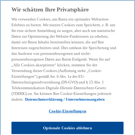
Zurück zur Inhaltsseite
Wir schätzen Ihre Privatsphäre
menu
search
Wir verwenden Cookies, um Ihnen ein optimales Webseiten-
Erlebnis zu bieten. Wir nutzen Cookies zum Speichern, z. B. um
für eine sichere Anmeldung zu sorgen, aber auch um statistische
Unser Blog – Insights für
Daten zur Optimierung der Website-Funktionen zu erheben,
damit wir Ihnen Inhalte bereitstellen können, die auf Ihre
Ihre nächsten
Interessen zugeschnitten sind. Dies umfasst die Speicherung und
das Auslesen von personenbezogenen und nicht-
personenbezogenen Daten aus Ihrem Endgerät. Wenn Sie auf
Entscheidungen
„Alle Cookies akzeptieren“ klicken, stimmen Sie der
Verwendung dieser Cookies (Auflistung siehe „Cookie-
Einstellungen“) gemäß Art. 6 Abs. 1a der EU-
Datenschutzgrundverordnung (DS-GVO) und § 25 Abs. 1
Wir helfen Ihnen, den Überblick zu behalten
Telekommunikation-Digitale-Dienste-Datenschutz-Gesetz
(TDDDG) zu. Sie können Ihre Cookie-Einstellungen jederzeit
bei geopolitischen Verschiebungen, neuen
ändern.
Datenschutzerklärung / Unternehmensangaben
Regulierungen und technologischen
Cookie-Einstellungen
Umbrüchen.
Optionale Cookies ablehnen