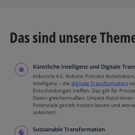
Das sind unsere Them
Künstliche Intelligenz und Digitale Tra
Industrie 4.0, Robotic Process Automation,
w
Intelligenz – die
digitale Transformation
ve
i
Entscheidungen treffen. Das gilt für Pro
r
Daten gleichermaßen. Unsere Autorinnen u
d
Potenziale gezielt nutzen lassen und wora
i
ankommt.
n
e
Sustainable Transformation
i