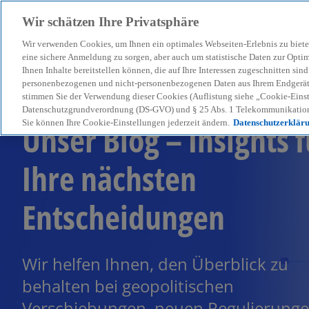
Wir schätzen Ihre Privatsphäre
Wir verwenden Cookies, um Ihnen ein optimales Webseiten-Erlebnis zu biete
menu
eine sichere Anmeldung zu sorgen, aber auch um statistische Daten zur Opti
Ihnen Inhalte bereitstellen können, die auf Ihre Interessen zugeschnitten si
personenbezogenen und nicht-personenbezogenen Daten aus Ihrem Endgerät. 
stimmen Sie der Verwendung dieser Cookies (Auflistung siehe „Cookie-Einst
Datenschutzgrundverordnung (DS-GVO) und § 25 Abs. 1 Telekommunikation
Unser Blog – Insights f
Sie können Ihre Cookie-Einstellungen jederzeit ändern.
Datenschutzerklär
Ihre nächsten
Entscheidungen
Wir helfen Ihnen, den Überblick zu
behalten bei geopolitischen
Verschiebungen, neuen Regulierung