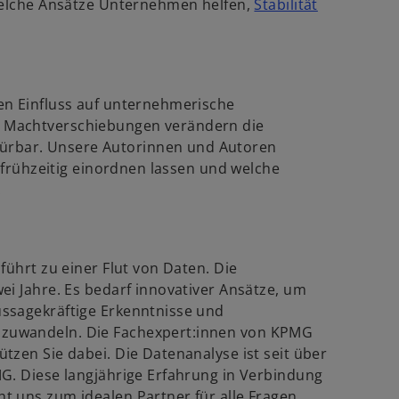
 welche Ansätze Unternehmen helfen,
Stabilität
e
w
.
u
e
r
n
d
R
en Einfluss auf unternehmerische
e
 Machtverschiebungen verändern die
n
g
rbar. Unsere Autorinnen und Autoren
e
i
n frühzeitig einordnen lassen und welche
s
.
n
t
e
e
r
r
n
k
führt zu einer Flut von Daten. Die
e
a
ei Jahre. Es bedarf innovativer Ansätze, um
u
r
ssagekräftige Erkenntnisse und
e
t
zuwandeln. Die Fachexpert:innen von KPMG
n
e
tzen Sie dabei. Die Datenanalyse ist seit über
R
g
G. Diese langjährige Erfahrung in Verbindung
e
e
t uns zum idealen Partner für alle Fragen