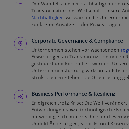
Der Wandel zu einer nachhaltigen und resi
n
Transformation der Wirtschaft. Unsere Au
e
w
Nachhaltigkeit
wirksam in die Unternehmen
r
i
konkreten Ansätze in der Praxis tragen.
n
r
e
d
Corporate Governance & Compliance
u
i
e
Unternehmen stehen vor wachsenden
reg
n
n
Erwartungen an Transparenz und neuen Ris
e
R
gesteuert und kontrolliert werden. Unsere
i
e
Unternehmensführung wirksam aufstellen l
n
g
Strukturen entstehen, die Orientierung g
e
i
r
s
Business Performance & Resilienz
n
t
e
e
Erfolgreich trotz Krise: Die Welt verändert 
u
r
Entwicklungen sowie technologische Neu
e
k
notwendig, sich immer schneller diesen 
n
a
Umfeld-Änderungen, Schocks und Krisen v
R