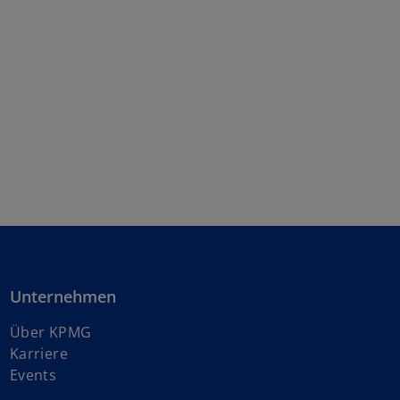
Unternehmen
Über KPMG
w
Karriere
i
Events
r