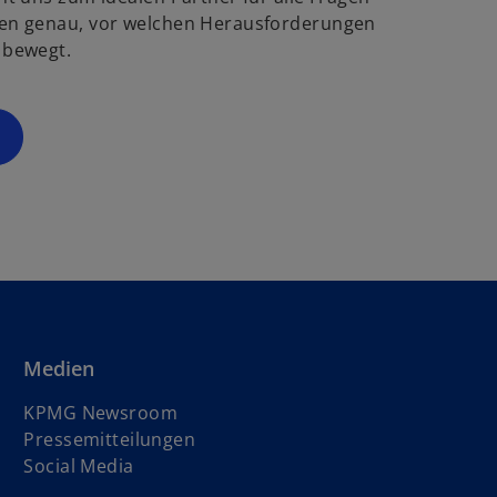
g
ö
en genau, vor welchen Herausforderungen
f
 bewegt.
s
f
t
n
e
e
r
t
k
a
r
t
e
g
e
ö
Medien
f
f
KPMG Newsroom
n
Pressemitteilungen
e
Social Media
t