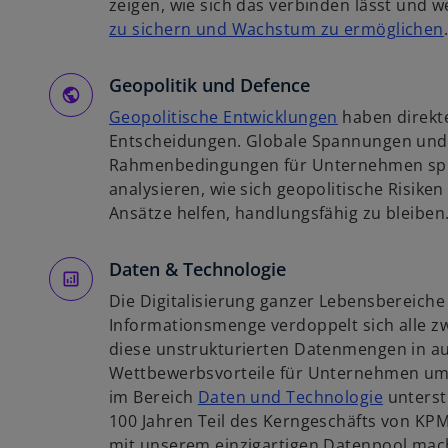
r
zeigen, wie sich das verbinden lässt und
e
t
zu sichern und Wachstum zu ermöglichen
g
e
i
i
g
Geopolitik und Defence
s
e
t
w
Geopolitische Entwicklungen
haben direkt
ö
i
e
i
Entscheidungen. Globale Spannungen und
f
r
r
Rahmenbedingungen für Unternehmen spü
f
k
d
analysieren, wie sich geopolitische Risike
n
i
a
i
Ansätze helfen, handlungsfähig zu bleiben
e
r
n
t
t
e
Daten & Technologie
e
i
Die Digitalisierung ganzer Lebensbereiche 
g
n
Informationsmenge verdoppelt sich alle zw
e
e
diese unstrukturierten Datenmengen in au
ö
r
Wettbewerbsvorteile für Unternehmen um
f
n
w
im Bereich
Daten und Technologie
unterstü
f
e
i
100 Jahren Teil des Kerngeschäfts von KPM
n
u
r
mit unserem einzigartigen Datenpool mach