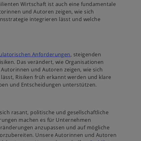
lienten Wirtschaft ist auch eine fundamentale
torinnen und Autoren zeigen, wie sich
sstrategie integrieren lässt und welche
w
ulatorischen Anforderungen
, steigenden
i
iken. Das verändert, wie Organisationen
r
 Autorinnen und Autoren zeigen, wie sich
d
ässt, Risiken früh erkannt werden und klare
i
eben und Entscheidungen unterstützen.
n
e
i
sich rasant, politische und gesellschaftliche
n
erungen machen es für Unternehmen
e
Veränderungen anzupassen und auf mögliche
r
orzubereiten. Unsere Autorinnen und Autoren
n