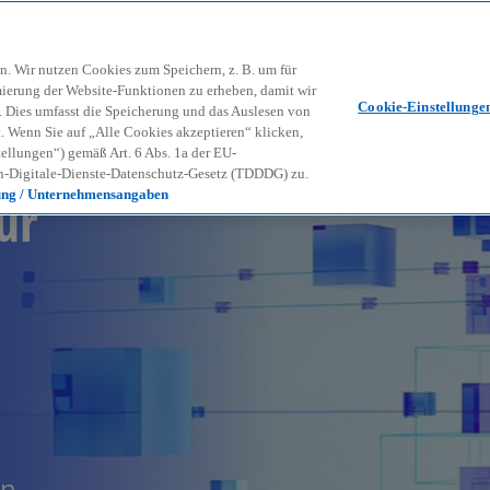
Zurück zur Inhaltsseite
Kon
contact_mail
n. Wir nutzen Cookies zum Speichern, z. B. um für
mierung der Website-Funktionen zu erheben, damit wir
Cookie-Einstellunge
nd. Dies umfasst die Speicherung und das Auslesen von
Wenn Sie auf „Alle Cookies akzeptieren“ klicken,
ellungen“) gemäß Art. 6 Abs. 1a der EU-
-Digitale-Dienste-Datenschutz-Gesetz (TDDDG) zu.
ür
ung / Unternehmensangaben
en