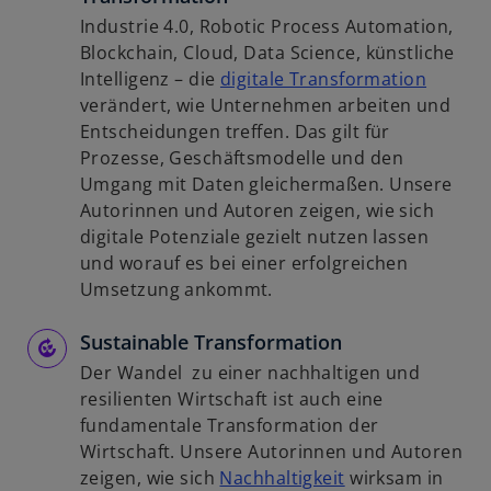
Industrie 4.0, Robotic Process Automation,
Blockchain, Cloud, Data Science, künstliche
w
Intelligenz – die
digitale Transformation
i
verändert, wie Unternehmen arbeiten und
r
Entscheidungen treffen. Das gilt für
d
Prozesse, Geschäftsmodelle und den
i
Umgang mit Daten gleichermaßen. Unsere
n
Autorinnen und Autoren zeigen, wie sich
e
digitale Potenziale gezielt nutzen lassen
i
und worauf es bei einer erfolgreichen
n
Umsetzung ankommt.
e
Sustainable Transformation
r
n
Der Wandel zu einer nachhaltigen und
e
resilienten Wirtschaft ist auch eine
u
fundamentale Transformation der
e
Wirtschaft. Unsere Autorinnen und Autoren
n
w
zeigen, wie sich
Nachhaltigkeit
wirksam in