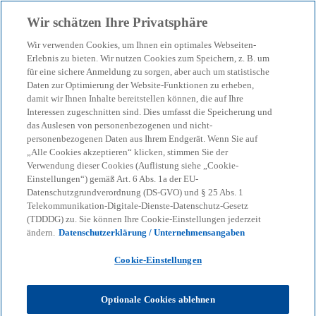
Zurück zur Inhaltsseite
Wir schätzen Ihre Privatsphäre
menu
search
Wir verwenden Cookies, um Ihnen ein optimales Webseiten-
Erlebnis zu bieten. Wir nutzen Cookies zum Speichern, z. B. um
für eine sichere Anmeldung zu sorgen, aber auch um statistische
Unser Blog – Insights für
Daten zur Optimierung der Website-Funktionen zu erheben,
damit wir Ihnen Inhalte bereitstellen können, die auf Ihre
Ihre nächsten
Interessen zugeschnitten sind. Dies umfasst die Speicherung und
das Auslesen von personenbezogenen und nicht-
personenbezogenen Daten aus Ihrem Endgerät. Wenn Sie auf
Entscheidungen
„Alle Cookies akzeptieren“ klicken, stimmen Sie der
Verwendung dieser Cookies (Auflistung siehe „Cookie-
Einstellungen“) gemäß Art. 6 Abs. 1a der EU-
Datenschutzgrundverordnung (DS-GVO) und § 25 Abs. 1
Wir helfen Ihnen, den Überblick zu behalten
Telekommunikation-Digitale-Dienste-Datenschutz-Gesetz
(TDDDG) zu. Sie können Ihre Cookie-Einstellungen jederzeit
bei geopolitischen Verschiebungen, neuen
ändern.
Datenschutzerklärung / Unternehmensangaben
Regulierungen und technologischen
Cookie-Einstellungen
Umbrüchen.
Optionale Cookies ablehnen