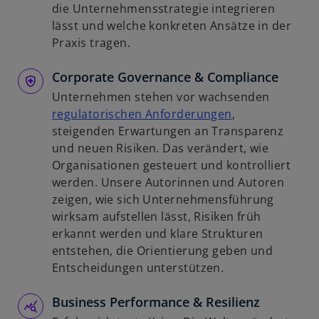
R
i
die Unternehmensstrategie integrieren
e
r
lässt und welche konkreten Ansätze in der
g
d
Praxis tragen.
i
i
s
Corporate Governance & Compliance
n
t
e
Unternehmen stehen vor wachsenden
e
i
w
regulatorischen Anforderungen
,
r
n
i
steigenden Erwartungen an Transparenz
k
e
r
und neuen Risiken. Das verändert, wie
a
r
d
Organisationen gesteuert und kontrolliert
r
n
i
werden. Unsere Autorinnen und Autoren
t
e
n
zeigen, wie sich Unternehmensführung
e
u
e
wirksam aufstellen lässt, Risiken früh
g
e
i
erkannt werden und klare Strukturen
e
n
n
entstehen, die Orientierung geben und
ö
R
e
Entscheidungen unterstützen.
f
e
r
f
g
Business Performance & Resilienz
n
n
i
e