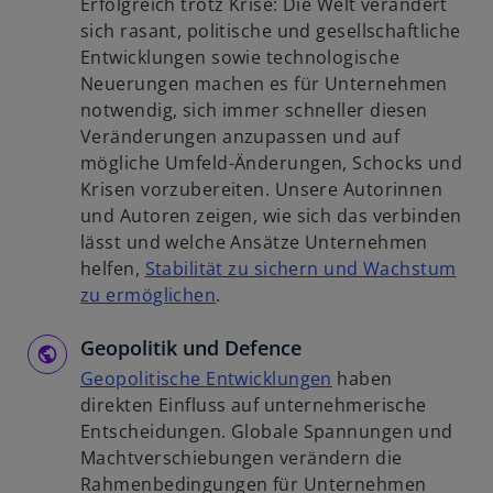
Erfolgreich trotz Krise: Die Welt verändert
e
s
u
sich rasant, politische und gesellschaftliche
t
t
e
Entwicklungen sowie technologische
e
n
Neuerungen machen es für Unternehmen
r
R
notwendig, sich immer schneller diesen
k
e
Veränderungen anzupassen und auf
a
g
mögliche Umfeld-Änderungen, Schocks und
r
i
Krisen vorzubereiten. Unsere Autorinnen
t
s
und Autoren zeigen, wie sich das verbinden
e
t
lässt und welche Ansätze Unternehmen
g
e
helfen,
Stabilität zu sichern und Wachstum
e
r
w
zu ermöglichen
.
ö
k
i
f
a
Geopolitik und Defence
r
f
r
d
w
Geopolitische Entwicklungen
haben
n
t
i
i
direkten Einfluss auf unternehmerische
e
e
n
r
Entscheidungen. Globale Spannungen und
t
g
e
d
Machtverschiebungen verändern die
e
i
i
Rahmenbedingungen für Unternehmen