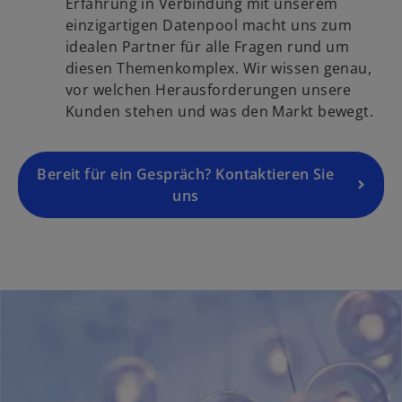
i
Erfahrung in Verbindung mit unserem
t
k
n
einzigartigen Datenpool macht uns zum
e
a
e
idealen Partner für alle Fragen rund um
g
r
i
diesen Themenkomplex. Wir wissen genau,
e
t
n
vor welchen Herausforderungen unsere
ö
e
e
Kunden stehen und was den Markt bewegt.
f
g
r
f
e
n
n
ö
Bereit für ein Gespräch? Kontaktieren Sie
e
e
f
uns
u
t
f
e
n
n
e
R
t
e
g
i
s
t
e