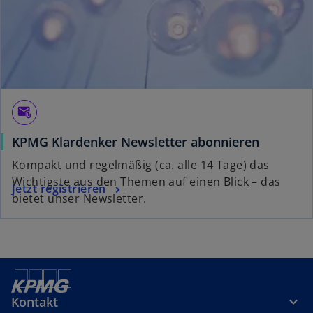
r
k
a
r
t
e
g
attach_email
e
KPMG Klardenker Newsletter abonnieren
ö
f
Kompakt und regelmäßig (ca. alle 14 Tage) das
f
Wichtigste aus den Themen auf einen Blick – das
Jetzt registrieren
n
bietet unser Newsletter.
e
t
Kontakt