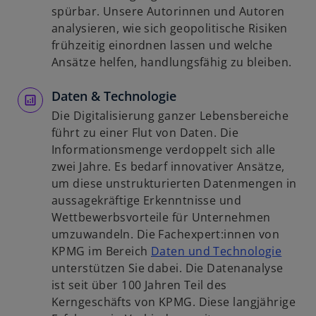
ö
n
n
spürbar. Unsere Autorinnen und Autoren
f
e
e
analysieren, wie sich geopolitische Risiken
f
r
i
frühzeitig einordnen lassen und welche
n
n
n
Ansätze helfen, handlungsfähig zu bleiben.
e
e
e
t
u
Daten & Technologie
r
e
n
Die Digitalisierung ganzer Lebensbereiche
n
e
führt zu einer Flut von Daten. Die
R
u
Informationsmenge verdoppelt sich alle
e
e
zwei Jahre. Es bedarf innovativer Ansätze,
g
n
um diese unstrukturierten Datenmengen in
i
R
aussagekräftige Erkenntnisse und
s
e
Wettbewerbsvorteile für Unternehmen
t
g
umzuwandeln. Die Fachexpert:innen von
e
i
w
KPMG im Bereich
Daten und Technologie
r
s
i
unterstützen Sie dabei. Die Datenanalyse
k
t
r
ist seit über 100 Jahren Teil des
a
e
d
Kerngeschäfts von KPMG. Diese langjährige
r
r