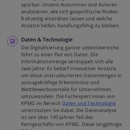
ö
n
n
spürbar. Unsere Autorinnen und Autoren
f
e
e
analysieren, wie sich geopolitische Risiken
f
r
i
frühzeitig einordnen lassen und welche
n
n
n
Ansätze helfen, handlungsfähig zu bleiben.
e
e
e
t
u
Daten & Technologie
r
e
n
Die Digitalisierung ganzer Lebensbereiche
n
e
führt zu einer Flut von Daten. Die
R
u
Informationsmenge verdoppelt sich alle
e
e
zwei Jahre. Es bedarf innovativer Ansätze,
g
n
um diese unstrukturierten Datenmengen in
i
R
aussagekräftige Erkenntnisse und
s
e
Wettbewerbsvorteile für Unternehmen
t
g
umzuwandeln. Die Fachexpert:innen von
e
i
w
KPMG im Bereich
Daten und Technologie
r
s
i
unterstützen Sie dabei. Die Datenanalyse
k
t
r
ist seit über 100 Jahren Teil des
a
e
d
Kerngeschäfts von KPMG. Diese langjährige
r
r