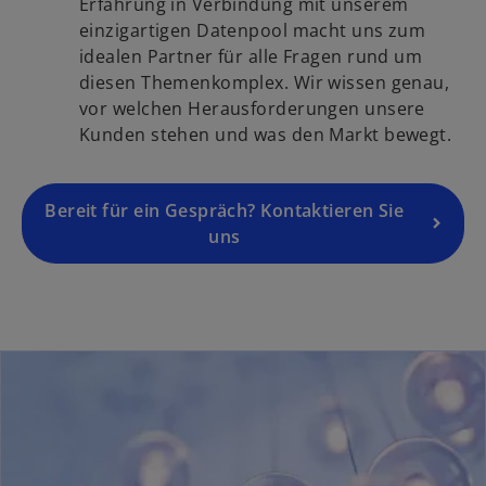
i
Erfahrung in Verbindung mit unserem
t
k
n
einzigartigen Datenpool macht uns zum
e
a
e
idealen Partner für alle Fragen rund um
g
r
i
diesen Themenkomplex. Wir wissen genau,
e
t
n
vor welchen Herausforderungen unsere
ö
e
e
Kunden stehen und was den Markt bewegt.
f
g
r
f
e
n
n
ö
Bereit für ein Gespräch? Kontaktieren Sie
e
e
f
uns
u
t
f
e
n
n
e
R
t
e
g
i
s
t
e