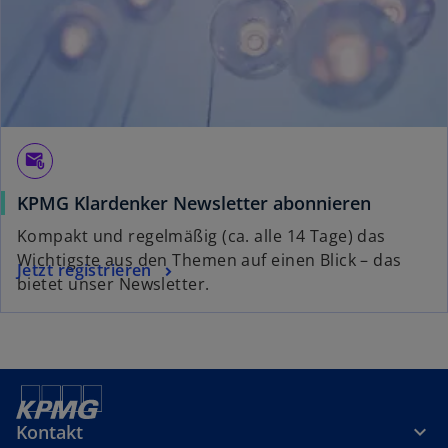
r
k
a
r
t
e
g
attach_email
e
KPMG Klardenker Newsletter abonnieren
ö
f
Kompakt und regelmäßig (ca. alle 14 Tage) das
f
Wichtigste aus den Themen auf einen Blick – das
Jetzt registrieren
n
bietet unser Newsletter.
e
t
Kontakt