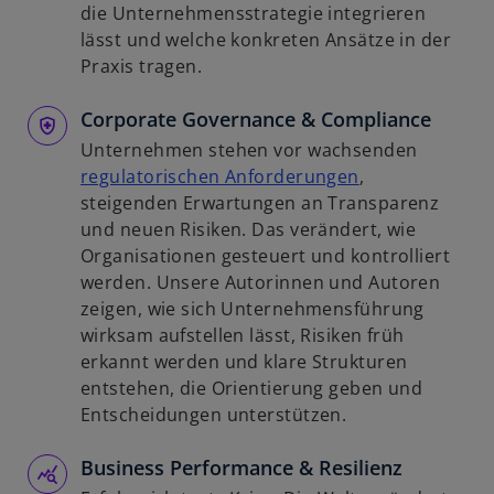
R
i
die Unternehmensstrategie integrieren
e
r
lässt und welche konkreten Ansätze in der
g
d
Praxis tragen.
i
i
s
Corporate Governance & Compliance
n
t
e
Unternehmen stehen vor wachsenden
e
i
w
regulatorischen Anforderungen
,
r
n
i
steigenden Erwartungen an Transparenz
k
e
r
und neuen Risiken. Das verändert, wie
a
r
d
Organisationen gesteuert und kontrolliert
r
n
i
werden. Unsere Autorinnen und Autoren
t
e
n
zeigen, wie sich Unternehmensführung
e
u
e
wirksam aufstellen lässt, Risiken früh
g
e
i
erkannt werden und klare Strukturen
e
n
n
entstehen, die Orientierung geben und
ö
R
e
Entscheidungen unterstützen.
f
e
r
f
g
Business Performance & Resilienz
n
n
i
e