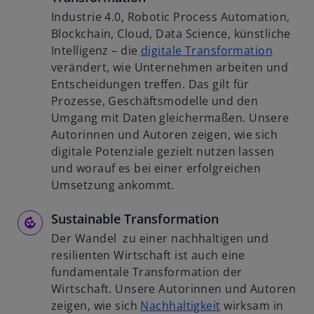
Industrie 4.0, Robotic Process Automation,
Blockchain, Cloud, Data Science, künstliche
w
Intelligenz – die
digitale Transformation
i
verändert, wie Unternehmen arbeiten und
r
Entscheidungen treffen. Das gilt für
d
Prozesse, Geschäftsmodelle und den
i
Umgang mit Daten gleichermaßen. Unsere
n
Autorinnen und Autoren zeigen, wie sich
e
digitale Potenziale gezielt nutzen lassen
i
und worauf es bei einer erfolgreichen
n
Umsetzung ankommt.
e
Sustainable Transformation
r
n
Der Wandel zu einer nachhaltigen und
e
resilienten Wirtschaft ist auch eine
u
fundamentale Transformation der
e
Wirtschaft. Unsere Autorinnen und Autoren
n
w
zeigen, wie sich
Nachhaltigkeit
wirksam in