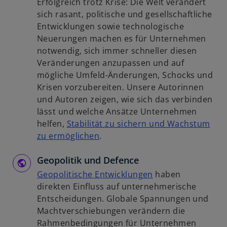
Erfolgreich trotz Krise: Die Welt verändert
e
s
u
sich rasant, politische und gesellschaftliche
t
t
e
Entwicklungen sowie technologische
e
n
Neuerungen machen es für Unternehmen
r
R
notwendig, sich immer schneller diesen
k
e
Veränderungen anzupassen und auf
a
g
mögliche Umfeld-Änderungen, Schocks und
r
i
Krisen vorzubereiten. Unsere Autorinnen
t
s
und Autoren zeigen, wie sich das verbinden
e
t
lässt und welche Ansätze Unternehmen
g
e
helfen,
Stabilität zu sichern und Wachstum
e
r
w
zu ermöglichen
.
ö
k
i
f
a
Geopolitik und Defence
r
f
r
d
w
Geopolitische Entwicklungen
haben
n
t
i
i
direkten Einfluss auf unternehmerische
e
e
n
r
Entscheidungen. Globale Spannungen und
t
g
e
d
Machtverschiebungen verändern die
e
i
i
Rahmenbedingungen für Unternehmen