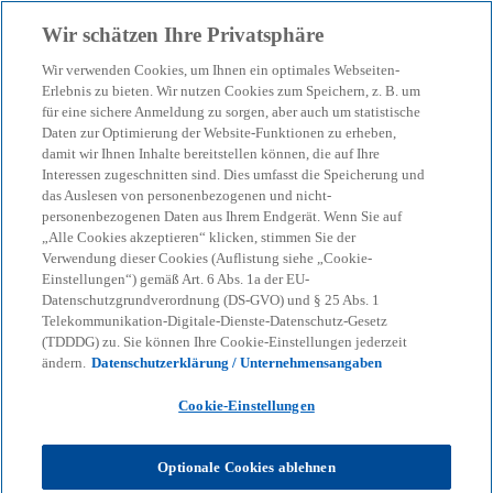
Zurück zur Inhaltsseite
Wir schätzen Ihre Privatsphäre
menu
search
Wir verwenden Cookies, um Ihnen ein optimales Webseiten-
Erlebnis zu bieten. Wir nutzen Cookies zum Speichern, z. B. um
für eine sichere Anmeldung zu sorgen, aber auch um statistische
Unser Blog – Insights für
Daten zur Optimierung der Website-Funktionen zu erheben,
damit wir Ihnen Inhalte bereitstellen können, die auf Ihre
Ihre nächsten
Interessen zugeschnitten sind. Dies umfasst die Speicherung und
das Auslesen von personenbezogenen und nicht-
personenbezogenen Daten aus Ihrem Endgerät. Wenn Sie auf
Entscheidungen
„Alle Cookies akzeptieren“ klicken, stimmen Sie der
Verwendung dieser Cookies (Auflistung siehe „Cookie-
Einstellungen“) gemäß Art. 6 Abs. 1a der EU-
Datenschutzgrundverordnung (DS-GVO) und § 25 Abs. 1
Wir helfen Ihnen, den Überblick zu behalten
Telekommunikation-Digitale-Dienste-Datenschutz-Gesetz
(TDDDG) zu. Sie können Ihre Cookie-Einstellungen jederzeit
bei geopolitischen Verschiebungen, neuen
ändern.
Datenschutzerklärung / Unternehmensangaben
Regulierungen und technologischen
Cookie-Einstellungen
Umbrüchen.
Optionale Cookies ablehnen