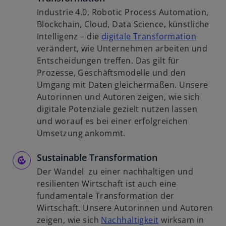
Industrie 4.0, Robotic Process Automation,
Blockchain, Cloud, Data Science, künstliche
w
Intelligenz – die
digitale Transformation
i
verändert, wie Unternehmen arbeiten und
r
Entscheidungen treffen. Das gilt für
d
Prozesse, Geschäftsmodelle und den
i
Umgang mit Daten gleichermaßen. Unsere
n
Autorinnen und Autoren zeigen, wie sich
e
digitale Potenziale gezielt nutzen lassen
i
und worauf es bei einer erfolgreichen
n
Umsetzung ankommt.
e
Sustainable Transformation
r
n
Der Wandel zu einer nachhaltigen und
e
resilienten Wirtschaft ist auch eine
u
fundamentale Transformation der
e
Wirtschaft. Unsere Autorinnen und Autoren
n
w
zeigen, wie sich
Nachhaltigkeit
wirksam in