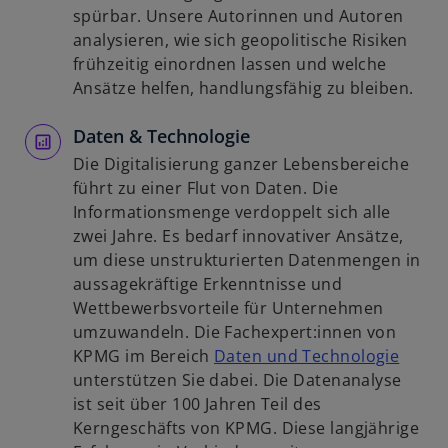
ö
n
n
spürbar. Unsere Autorinnen und Autoren
f
e
e
analysieren, wie sich geopolitische Risiken
f
r
i
frühzeitig einordnen lassen und welche
n
n
n
Ansätze helfen, handlungsfähig zu bleiben.
e
e
e
t
u
Daten & Technologie
r
e
n
Die Digitalisierung ganzer Lebensbereiche
n
e
führt zu einer Flut von Daten. Die
R
u
Informationsmenge verdoppelt sich alle
e
e
zwei Jahre. Es bedarf innovativer Ansätze,
g
n
um diese unstrukturierten Datenmengen in
i
R
aussagekräftige Erkenntnisse und
s
e
Wettbewerbsvorteile für Unternehmen
t
g
umzuwandeln. Die Fachexpert:innen von
e
i
w
KPMG im Bereich
Daten und Technologie
r
s
i
unterstützen Sie dabei. Die Datenanalyse
k
t
r
ist seit über 100 Jahren Teil des
a
e
d
Kerngeschäfts von KPMG. Diese langjährige
r
r