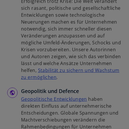
Erfolgreich trotz Krise: Die Welt verändert
e
s
u
sich rasant, politische und gesellschaftliche
t
t
e
Entwicklungen sowie technologische
e
n
Neuerungen machen es für Unternehmen
r
R
notwendig, sich immer schneller diesen
k
e
Veränderungen anzupassen und auf
a
g
mögliche Umfeld-Änderungen, Schocks und
r
i
Krisen vorzubereiten. Unsere Autorinnen
t
s
und Autoren zeigen, wie sich das verbinden
e
t
lässt und welche Ansätze Unternehmen
g
e
helfen,
Stabilität zu sichern und Wachstum
e
r
w
zu ermöglichen
.
ö
k
i
f
a
Geopolitik und Defence
r
f
r
d
w
Geopolitische Entwicklungen
haben
n
t
i
i
direkten Einfluss auf unternehmerische
e
e
n
r
Entscheidungen. Globale Spannungen und
t
g
e
d
Machtverschiebungen verändern die
e
i
i
Rahmenbedingungen für Unternehmen