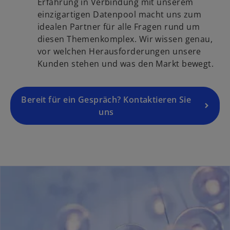
i
Erfahrung in Verbindung mit unserem
t
k
n
einzigartigen Datenpool macht uns zum
e
a
e
idealen Partner für alle Fragen rund um
g
r
i
diesen Themenkomplex. Wir wissen genau,
e
t
n
vor welchen Herausforderungen unsere
ö
e
e
Kunden stehen und was den Markt bewegt.
f
g
r
f
e
n
n
ö
Bereit für ein Gespräch? Kontaktieren Sie
e
e
f
uns
u
t
f
e
n
n
e
R
t
e
g
i
s
t
e