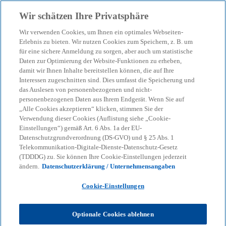
Zurück zur Inhaltsseite
Wir schätzen Ihre Privatsphäre
menu
search
Wir verwenden Cookies, um Ihnen ein optimales Webseiten-
Erlebnis zu bieten. Wir nutzen Cookies zum Speichern, z. B. um
für eine sichere Anmeldung zu sorgen, aber auch um statistische
Unser Blog – Insights für
Daten zur Optimierung der Website-Funktionen zu erheben,
damit wir Ihnen Inhalte bereitstellen können, die auf Ihre
Ihre nächsten
Interessen zugeschnitten sind. Dies umfasst die Speicherung und
das Auslesen von personenbezogenen und nicht-
personenbezogenen Daten aus Ihrem Endgerät. Wenn Sie auf
Entscheidungen
„Alle Cookies akzeptieren“ klicken, stimmen Sie der
Verwendung dieser Cookies (Auflistung siehe „Cookie-
Einstellungen“) gemäß Art. 6 Abs. 1a der EU-
Datenschutzgrundverordnung (DS-GVO) und § 25 Abs. 1
Wir helfen Ihnen, den Überblick zu behalten
Telekommunikation-Digitale-Dienste-Datenschutz-Gesetz
(TDDDG) zu. Sie können Ihre Cookie-Einstellungen jederzeit
bei geopolitischen Verschiebungen, neuen
ändern.
Datenschutzerklärung / Unternehmensangaben
Regulierungen und technologischen
Cookie-Einstellungen
Umbrüchen.
Optionale Cookies ablehnen