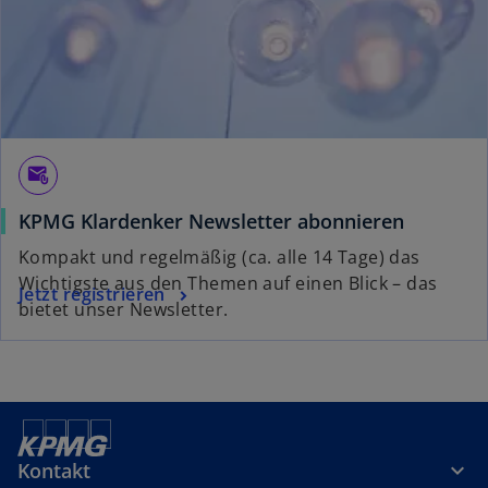
r
k
a
r
t
e
g
attach_email
e
KPMG Klardenker Newsletter abonnieren
ö
f
Kompakt und regelmäßig (ca. alle 14 Tage) das
f
Wichtigste aus den Themen auf einen Blick – das
Jetzt registrieren
n
bietet unser Newsletter.
e
t
Kontakt