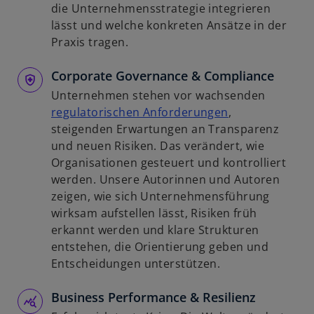
R
i
die Unternehmensstrategie integrieren
e
r
lässt und welche konkreten Ansätze in der
g
d
Praxis tragen.
i
i
s
Corporate Governance & Compliance
n
t
e
Unternehmen stehen vor wachsenden
e
i
w
regulatorischen Anforderungen
,
r
n
i
steigenden Erwartungen an Transparenz
k
e
r
und neuen Risiken. Das verändert, wie
a
r
d
Organisationen gesteuert und kontrolliert
r
n
i
werden. Unsere Autorinnen und Autoren
t
e
n
zeigen, wie sich Unternehmensführung
e
u
e
wirksam aufstellen lässt, Risiken früh
g
e
i
erkannt werden und klare Strukturen
e
n
n
entstehen, die Orientierung geben und
ö
R
e
Entscheidungen unterstützen.
f
e
r
f
g
Business Performance & Resilienz
n
n
i
e