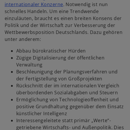
w
internationaler Konzerne
. Notwendig ist nun
i
schnelles Handeln. Um eine Trendwende
r
einzuläuten, braucht es einen breiten Konsens der
d
Politik und der Wirtschaft zur Verbesserung der
i
Wettbewerbsposition Deutschlands. Dazu gehören
n
unter anderem:
e
Abbau bürokratischer Hürden
i
Zügige Digitalisierung der öffentlichen
n
Verwaltung
e
Beschleunigung der Planungsverfahren und
r
der Fertigstellung von Großprojekten
n
Rückschnitt der im internationalen Vergleich
e
überbordenden Sozialabgaben und Steuern
u
Ermöglichung von Technologieoffenheit und
e
positive Grundhaltung gegenüber dem Einsatz
n
künstlicher Intelligenz
R
Interessengeleitete statt primär „Werte“-
e
getriebene Wirtschafts- und Außenpolitik. Dies
g