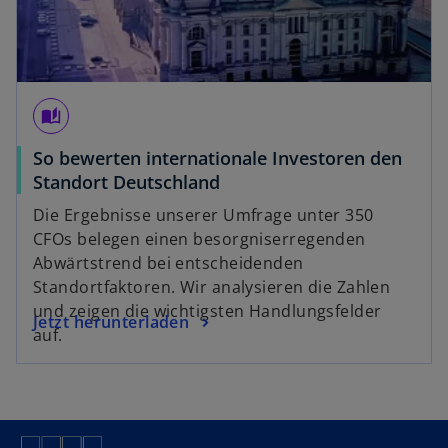
auto_stories
So bewerten internationale Investoren den
w
Standort Deutschland
i
Die Ergebnisse unserer Umfrage unter 350
r
CFOs belegen einen besorgniserregenden
d
Abwärtstrend bei entscheidenden
i
Standortfaktoren. Wir analysieren die Zahlen
n
und zeigen die wichtigsten Handlungsfelder
w
Jetzt herunterladen
e
auf.
i
i
r
n
d
e
i
r
n
n