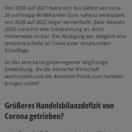
g
Von 2020 auf 2021 hatte sich das Defizit von circa
i
20 auf knapp 40 Milliarden Euro nahezu verdoppelt,
s
von 2020 auf 2022 sogar vervierfacht. Zwar deutete
t
2023 zunächst eine Entspannung an, doch
e
mittlerweile ist klar: Der Rückgang war lediglich eine
r
temporäre Delle im Trend einer strukturellen
k
Schieflage.
a
r
Ist das eine besorgniserregende langfristige
t
Entwicklung, die die deutsche Wirtschaft
e
wachrütteln und die deutsche Politik zum Handeln
g
bringen sollte?
e
ö
Größeres Handelsbilanzdefizit von
f
f
Corona getrieben?
n
e