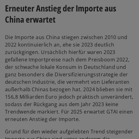
e
Erneuter Anstieg der Importe aus
u
China erwartet
e
n
R
Die Importe aus China stiegen zwischen 2010 und
e
2022 kontinuierlich an, ehe sie 2023 deutlich
g
zurückgingen. Ursächlich hierfür waren 2023
i
gefallene Importpreise nach dem Preisboom 2022,
s
der schwache lokale Konsum in Deutschland und
t
ganz besonders die Diversifizierungsstrategie der
e
deutschen Industrie, die vermehrt von Lieferanten
r
außerhalb Chinas bezogen hat. 2024 blieben sie mit
k
156,8 Milliarden Euro jedoch praktisch unverändert,
a
sodass der Rückgang aus dem Jahr 2023 keine
r
Trendwende markiert. Für 2025 erwartet GTAI einen
t
erneuten Anstieg der Importe.
e
g
Grund für den wieder aufgelebten Trend steigender
e
Importe aus China sind unter anderem die