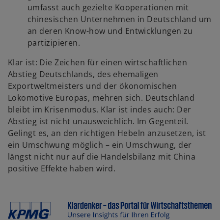
umfasst auch gezielte Kooperationen mit
i
chinesischen Unternehmen in Deutschland um
s
an deren Know-how und Entwicklungen zu
t
partizipieren.
e
r
Klar ist: Die Zeichen für einen wirtschaftlichen
k
Abstieg Deutschlands, des ehemaligen
a
Exportweltmeisters und der ökonomischen
r
Lokomotive Europas, mehren sich. Deutschland
t
bleibt im Krisenmodus. Klar ist indes auch: Der
e
Abstieg ist nicht unausweichlich. Im Gegenteil.
g
Gelingt es, an den richtigen Hebeln anzusetzen, ist
e
ein Umschwung möglich – ein Umschwung, der
ö
längst nicht nur auf die Handelsbilanz mit China
f
positive Effekte haben wird.
f
n
e
t