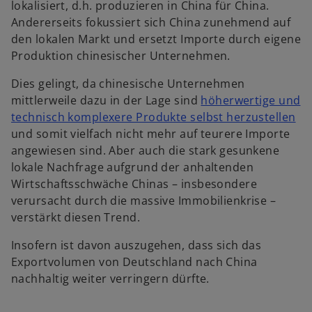
lokalisiert, d.h. produzieren in China für China.
Andererseits fokussiert sich China zunehmend auf
den lokalen Markt und ersetzt Importe durch eigene
Produktion chinesischer Unternehmen.
Dies gelingt, da chinesische Unternehmen
mittlerweile dazu in der Lage sind
höherwertige und
w
technisch komplexere Produkte selbst herzustellen
i
und somit vielfach nicht mehr auf teurere Importe
r
angewiesen sind. Aber auch die stark gesunkene
d
lokale Nachfrage aufgrund der anhaltenden
i
Wirtschaftsschwäche Chinas – insbesondere
n
verursacht durch die massive Immobilienkrise –
e
verstärkt diesen Trend.
i
Insofern ist davon auszugehen, dass sich das
n
Exportvolumen von Deutschland nach China
e
nachhaltig weiter verringern dürfte.
r
n