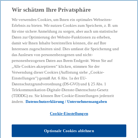
Zurück zur Inhaltsseite
Wir schätzen Ihre Privatsphäre
menu
search
Wir verwenden Cookies, um Ihnen ein optimales Webseiten-
Erlebnis zu bieten. Wir nutzen Cookies zum Speichern, z. B. um
Deutsch-chinesischer
für eine sichere Anmeldung zu sorgen, aber auch um statistische
Daten zur Optimierung der Website-Funktionen zu erheben,
damit wir Ihnen Inhalte bereitstellen können, die auf Ihre
Außenhandel weiterhin in
Interessen zugeschnitten sind. Dies umfasst die Speicherung und
das Auslesen von personenbezogenen und nicht-
Schieflage
personenbezogenen Daten aus Ihrem Endgerät. Wenn Sie auf
„Alle Cookies akzeptieren“ klicken, stimmen Sie der
Verwendung dieser Cookies (Auflistung siehe „Cookie-
Einstellungen“) gemäß Art. 6 Abs. 1a der EU-
13-11-2025
event
Datenschutzgrundverordnung (DS-GVO) und § 25 Abs. 1
Telekommunikation-Digitale-Dienste-Datenschutz-Gesetz
w
w
w
(TDDDG) zu. Sie können Ihre Cookie-Einstellungen jederzeit
i
i
i
Share
ändern.
Datenschutzerklärung / Unternehmensangaben
r
r
r
d
d
d
i
i
i
n
n
n
Cookie-Einstellungen
e
e
e
i
i
i
n
n
n
KPMG
Themen
Geopolitics & Defence
e
e
e
Optionale Cookies ablehnen
r
r
r
Deutsch-chinesischer Außenhandel weiterhin in Schieflage
n
n
n