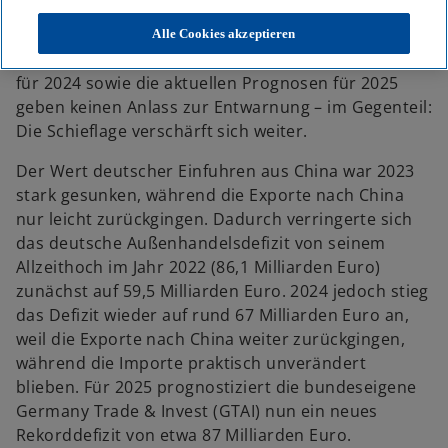
e
e
e
u
u
u
e
e
e
w
Deutschlands Außenhandel mit
China
ist seit 2021
Alle Cookies akzeptieren
n
n
n
R
R
R
i
aus der Balance geraten. Die vorliegenden Zahlen
e
e
e
g
g
g
r
für 2024 sowie die aktuellen Prognosen für 2025
i
i
i
s
s
s
d
geben keinen Anlass zur Entwarnung – im Gegenteil:
t
t
t
e
e
e
i
Die Schieflage verschärft sich weiter.
r
r
r
k
k
k
n
a
a
a
Der Wert deutscher Einfuhren aus China war 2023
r
r
r
e
t
t
t
stark gesunken, während die Exporte nach China
e
e
e
i
g
g
g
nur leicht zurückgingen. Dadurch verringerte sich
e
e
e
n
ö
ö
ö
das deutsche Außenhandelsdefizit von seinem
f
f
f
e
f
f
f
Allzeithoch im Jahr 2022 (86,1 Milliarden Euro)
n
n
n
r
e
e
e
zunächst auf 59,5 Milliarden Euro. 2024 jedoch stieg
t
t
t
n
das Defizit wieder auf rund 67 Milliarden Euro an,
e
weil die Exporte nach China weiter zurückgingen,
u
während die Importe praktisch unverändert
e
blieben. Für 2025 prognostiziert die bundeseigene
n
Germany Trade & Invest (GTAI) nun ein neues
R
Rekorddefizit von etwa 87 Milliarden Euro.
e