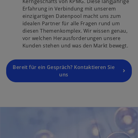
d
Kerngeschäfts von KPMG. Diese langjährige
r
r
i
Erfahrung in Verbindung mit unserem
t
k
n
einzigartigen Datenpool macht uns zum
e
a
e
idealen Partner für alle Fragen rund um
g
r
i
diesen Themenkomplex. Wir wissen genau,
e
t
n
vor welchen Herausforderungen unsere
ö
e
e
Kunden stehen und was den Markt bewegt.
f
g
r
f
e
n
n
ö
Bereit für ein Gespräch? Kontaktieren Sie
e
e
f
uns
u
t
f
e
n
n
e
R
t
e
g
i
s
t