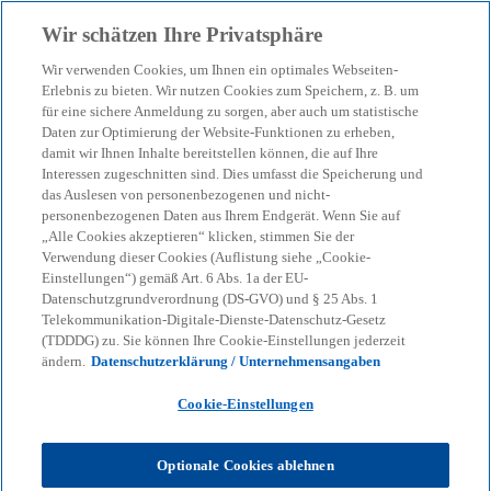
Zurück zur Inhaltsseite
Wir schätzen Ihre Privatsphäre
menu
search
Wir verwenden Cookies, um Ihnen ein optimales Webseiten-
Erlebnis zu bieten. Wir nutzen Cookies zum Speichern, z. B. um
für eine sichere Anmeldung zu sorgen, aber auch um statistische
Unser Blog – Insights für
Daten zur Optimierung der Website-Funktionen zu erheben,
damit wir Ihnen Inhalte bereitstellen können, die auf Ihre
Ihre nächsten
Interessen zugeschnitten sind. Dies umfasst die Speicherung und
das Auslesen von personenbezogenen und nicht-
personenbezogenen Daten aus Ihrem Endgerät. Wenn Sie auf
Entscheidungen
„Alle Cookies akzeptieren“ klicken, stimmen Sie der
Verwendung dieser Cookies (Auflistung siehe „Cookie-
Einstellungen“) gemäß Art. 6 Abs. 1a der EU-
Datenschutzgrundverordnung (DS-GVO) und § 25 Abs. 1
Wir helfen Ihnen, den Überblick zu behalten
Telekommunikation-Digitale-Dienste-Datenschutz-Gesetz
(TDDDG) zu. Sie können Ihre Cookie-Einstellungen jederzeit
bei geopolitischen Verschiebungen, neuen
ändern.
Datenschutzerklärung / Unternehmensangaben
Regulierungen und technologischen
Cookie-Einstellungen
Umbrüchen.
Optionale Cookies ablehnen