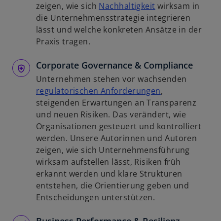
n
w
zeigen, wie sich
Nachhaltigkeit
wirksam in
R
i
die Unternehmensstrategie integrieren
e
r
lässt und welche konkreten Ansätze in der
g
d
Praxis tragen.
i
i
s
Corporate Governance & Compliance
n
t
e
Unternehmen stehen vor wachsenden
e
i
w
regulatorischen Anforderungen
,
r
n
i
steigenden Erwartungen an Transparenz
k
e
r
und neuen Risiken. Das verändert, wie
a
r
d
Organisationen gesteuert und kontrolliert
r
n
i
werden. Unsere Autorinnen und Autoren
t
e
n
zeigen, wie sich Unternehmensführung
e
u
e
wirksam aufstellen lässt, Risiken früh
g
e
i
erkannt werden und klare Strukturen
e
n
n
entstehen, die Orientierung geben und
ö
R
e
Entscheidungen unterstützen.
f
e
r
f
g
n