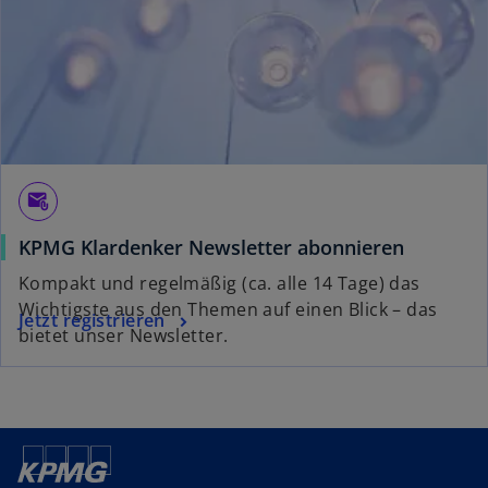
e
r
k
a
r
t
e
g
attach_email
e
KPMG Klardenker Newsletter abonnieren
ö
f
Kompakt und regelmäßig (ca. alle 14 Tage) das
f
Wichtigste aus den Themen auf einen Blick – das
Jetzt registrieren
n
bietet unser Newsletter.
e
t