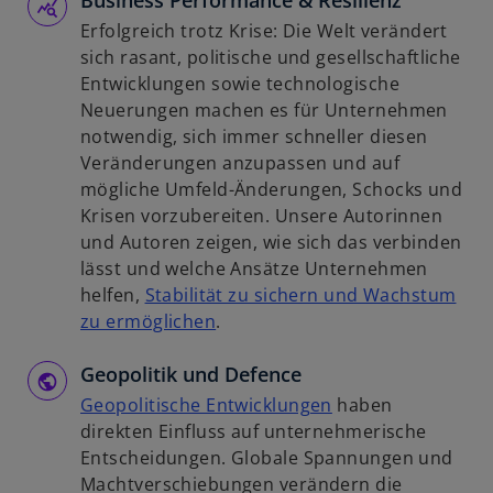
Business Performance & Resilienz
n
i
e
Erfolgreich trotz Krise: Die Welt verändert
e
s
u
sich rasant, politische und gesellschaftliche
t
t
e
Entwicklungen sowie technologische
e
n
Neuerungen machen es für Unternehmen
r
R
notwendig, sich immer schneller diesen
k
e
Veränderungen anzupassen und auf
a
g
mögliche Umfeld-Änderungen, Schocks und
r
i
Krisen vorzubereiten. Unsere Autorinnen
t
s
und Autoren zeigen, wie sich das verbinden
e
t
lässt und welche Ansätze Unternehmen
g
e
helfen,
Stabilität zu sichern und Wachstum
e
r
w
zu ermöglichen
.
ö
k
i
f
a
Geopolitik und Defence
r
f
r
d
w
Geopolitische Entwicklungen
haben
n
t
i
i
direkten Einfluss auf unternehmerische
e
e
n
r
Entscheidungen. Globale Spannungen und
t
g
e
d
Machtverschiebungen verändern die