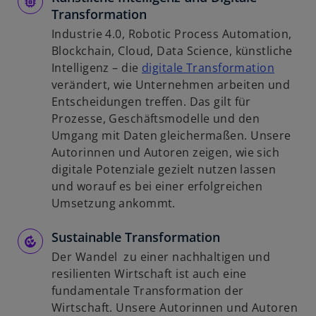
Transformation
Industrie 4.0, Robotic Process Automation,
Blockchain, Cloud, Data Science, künstliche
w
Intelligenz – die
digitale Transformation
i
verändert, wie Unternehmen arbeiten und
r
Entscheidungen treffen. Das gilt für
d
Prozesse, Geschäftsmodelle und den
i
Umgang mit Daten gleichermaßen. Unsere
n
Autorinnen und Autoren zeigen, wie sich
e
digitale Potenziale gezielt nutzen lassen
i
und worauf es bei einer erfolgreichen
n
Umsetzung ankommt.
e
Sustainable Transformation
r
n
Der Wandel zu einer nachhaltigen und
e
resilienten Wirtschaft ist auch eine
u
fundamentale Transformation der
e
Wirtschaft. Unsere Autorinnen und Autoren