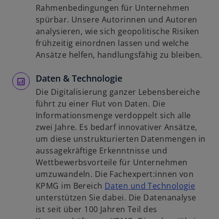
e
i
i
Rahmenbedingungen für Unternehmen
ö
n
n
spürbar. Unsere Autorinnen und Autoren
f
e
e
analysieren, wie sich geopolitische Risiken
f
r
i
frühzeitig einordnen lassen und welche
n
n
n
Ansätze helfen, handlungsfähig zu bleiben.
e
e
e
t
u
Daten & Technologie
r
e
n
Die Digitalisierung ganzer Lebensbereiche
n
e
führt zu einer Flut von Daten. Die
R
u
Informationsmenge verdoppelt sich alle
e
e
zwei Jahre. Es bedarf innovativer Ansätze,
g
n
um diese unstrukturierten Datenmengen in
i
R
aussagekräftige Erkenntnisse und
s
e
Wettbewerbsvorteile für Unternehmen
t
g
umzuwandeln. Die Fachexpert:innen von
e
i
w
KPMG im Bereich
Daten und Technologie
r
s
i
unterstützen Sie dabei. Die Datenanalyse
k
t
r
ist seit über 100 Jahren Teil des
a
e