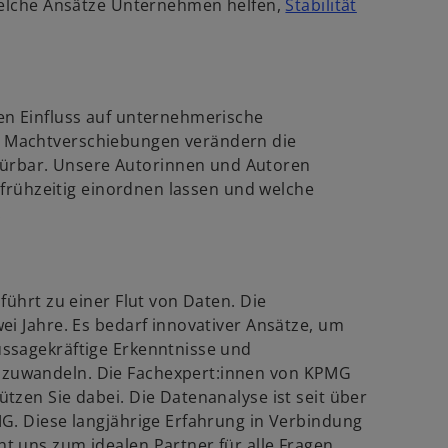
 welche Ansätze Unternehmen helfen,
Stabilität
e
w
.
u
e
r
n
d
R
en Einfluss auf unternehmerische
e
 Machtverschiebungen verändern die
n
g
rbar. Unsere Autorinnen und Autoren
e
i
n frühzeitig einordnen lassen und welche
s
.
n
t
e
e
r
r
n
k
führt zu einer Flut von Daten. Die
e
a
ei Jahre. Es bedarf innovativer Ansätze, um
u
r
ssagekräftige Erkenntnisse und
e
t
zuwandeln. Die Fachexpert:innen von KPMG
n
e
tzen Sie dabei. Die Datenanalyse ist seit über
R
g
G. Diese langjährige Erfahrung in Verbindung
e
e
t uns zum idealen Partner für alle Fragen