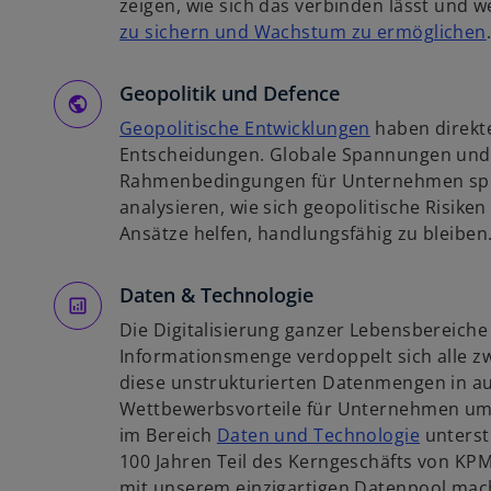
r
zeigen, wie sich das verbinden lässt und
e
t
zu sichern und Wachstum zu ermöglichen
g
e
i
i
g
Geopolitik und Defence
s
e
t
w
Geopolitische Entwicklungen
haben direkt
ö
i
e
i
Entscheidungen. Globale Spannungen und
f
r
r
Rahmenbedingungen für Unternehmen spü
f
k
d
analysieren, wie sich geopolitische Risike
n
i
a
i
Ansätze helfen, handlungsfähig zu bleiben
e
r
n
t
t
e
Daten & Technologie
e
i
Die Digitalisierung ganzer Lebensbereiche 
g
n
Informationsmenge verdoppelt sich alle zw
e
e
diese unstrukturierten Datenmengen in au
ö
r
Wettbewerbsvorteile für Unternehmen um
f
n
w
im Bereich
Daten und Technologie
unterstü
f
e
i
100 Jahren Teil des Kerngeschäfts von KPM
n
u
r
mit unserem einzigartigen Datenpool mach