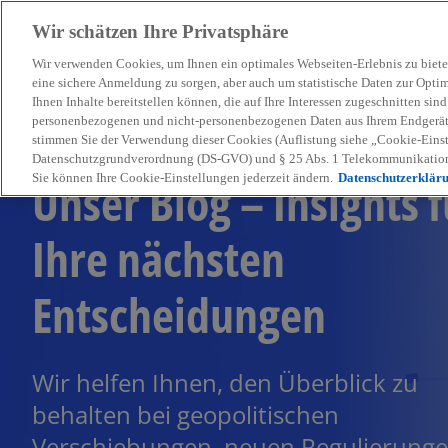
Wir schätzen Ihre Privatsphäre
Wir verwenden Cookies, um Ihnen ein optimales Webseiten-Erlebnis zu biete
menu
eine sichere Anmeldung zu sorgen, aber auch um statistische Daten zur Opti
Ihnen Inhalte bereitstellen können, die auf Ihre Interessen zugeschnitten si
personenbezogenen und nicht-personenbezogenen Daten aus Ihrem Endgerät. 
stimmen Sie der Verwendung dieser Cookies (Auflistung siehe „Cookie-Einst
Datenschutzgrundverordnung (DS-GVO) und § 25 Abs. 1 Telekommunikation
Unser Blog – Insights f
Sie können Ihre Cookie-Einstellungen jederzeit ändern.
Datenschutzerklär
Ihre nächsten
Entscheidungen
Wir helfen Ihnen, den Überblick zu
behalten bei geopolitischen
Verschiebungen, neuen Regulierung