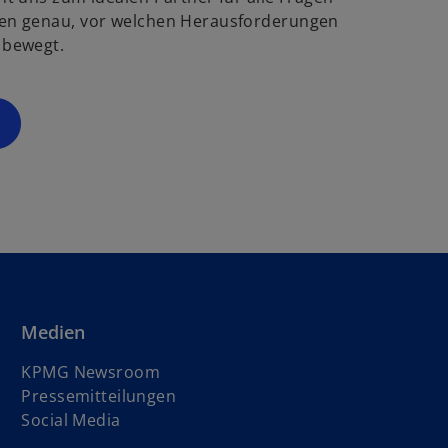
g
ö
en genau, vor welchen Herausforderungen
f
 bewegt.
s
f
t
n
e
e
r
t
k
a
r
t
e
g
e
ö
Medien
f
f
KPMG Newsroom
n
Pressemitteilungen
e
Social Media
t