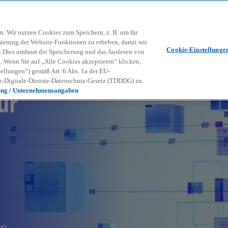
Zurück zur Inhaltsseite
Kon
contact_mail
n. Wir nutzen Cookies zum Speichern, z. B. um für
mierung der Website-Funktionen zu erheben, damit wir
Cookie-Einstellunge
nd. Dies umfasst die Speicherung und das Auslesen von
Wenn Sie auf „Alle Cookies akzeptieren“ klicken,
ellungen“) gemäß Art. 6 Abs. 1a der EU-
-Digitale-Dienste-Datenschutz-Gesetz (TDDDG) zu.
ür
ung / Unternehmensangaben
en