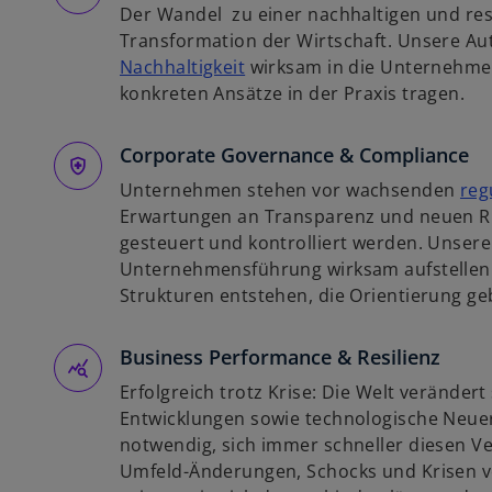
Der Wandel zu einer nachhaltigen und resi
n
Transformation der Wirtschaft. Unsere Au
e
w
Nachhaltigkeit
wirksam in die Unternehmen
r
i
konkreten Ansätze in der Praxis tragen.
n
r
e
d
Corporate Governance & Compliance
u
i
e
Unternehmen stehen vor wachsenden
reg
n
n
Erwartungen an Transparenz und neuen Ris
e
R
gesteuert und kontrolliert werden. Unsere
i
e
Unternehmensführung wirksam aufstellen l
n
g
Strukturen entstehen, die Orientierung g
e
i
r
s
Business Performance & Resilienz
n
t
e
e
Erfolgreich trotz Krise: Die Welt verändert 
u
r
Entwicklungen sowie technologische Neu
e
k
notwendig, sich immer schneller diesen 
n
a
Umfeld-Änderungen, Schocks und Krisen v
R