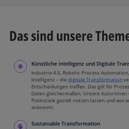
Das sind unsere Them
Künstliche Intelligenz und Digitale Tra
Industrie 4.0, Robotic Process Automation,
w
Intelligenz – die
digitale Transformation
ve
i
Entscheidungen treffen. Das gilt für Pro
r
Daten gleichermaßen. Unsere Autorinnen u
d
Potenziale gezielt nutzen lassen und wora
i
ankommt.
n
e
Sustainable Transformation
i