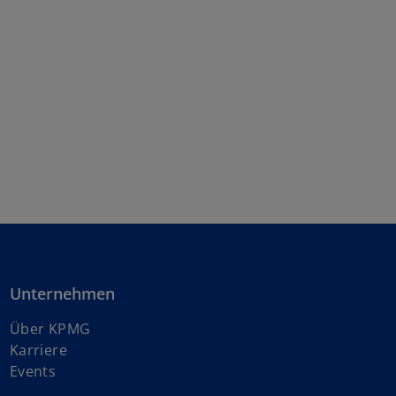
Unternehmen
Über KPMG
w
Karriere
i
Events
r