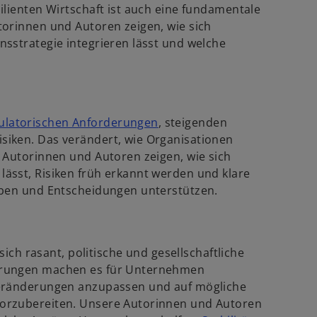
lienten Wirtschaft ist auch eine fundamentale
torinnen und Autoren zeigen, wie sich
sstrategie integrieren lässt und welche
w
ulatorischen Anforderungen
, steigenden
i
iken. Das verändert, wie Organisationen
r
 Autorinnen und Autoren zeigen, wie sich
d
ässt, Risiken früh erkannt werden und klare
i
eben und Entscheidungen unterstützen.
n
e
i
sich rasant, politische und gesellschaftliche
n
erungen machen es für Unternehmen
e
Veränderungen anzupassen und auf mögliche
r
orzubereiten. Unsere Autorinnen und Autoren
n