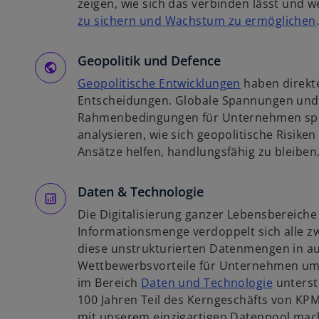
r
zeigen, wie sich das verbinden lässt und
e
t
zu sichern und Wachstum zu ermöglichen
g
e
i
i
g
Geopolitik und Defence
s
e
t
w
Geopolitische Entwicklungen
haben direkt
ö
i
e
i
Entscheidungen. Globale Spannungen und
f
r
r
Rahmenbedingungen für Unternehmen spü
f
k
d
analysieren, wie sich geopolitische Risike
n
i
a
i
Ansätze helfen, handlungsfähig zu bleiben
e
r
n
t
t
e
Daten & Technologie
e
i
Die Digitalisierung ganzer Lebensbereiche 
g
n
Informationsmenge verdoppelt sich alle zw
e
e
diese unstrukturierten Datenmengen in au
ö
r
Wettbewerbsvorteile für Unternehmen um
f
n
w
im Bereich
Daten und Technologie
unterstü
f
e
i
100 Jahren Teil des Kerngeschäfts von KPM
n
u
r
mit unserem einzigartigen Datenpool mach