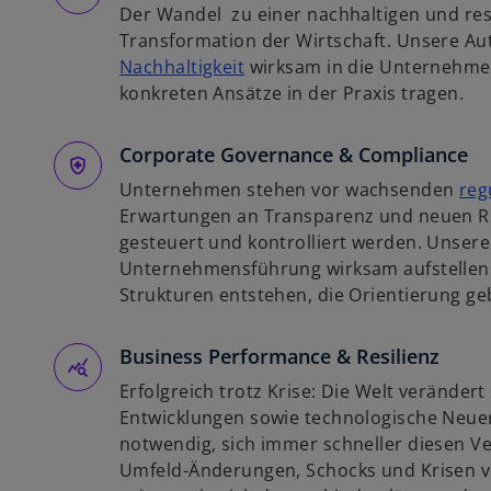
Der Wandel zu einer nachhaltigen und resi
n
Transformation der Wirtschaft. Unsere Au
e
w
Nachhaltigkeit
wirksam in die Unternehmen
r
i
konkreten Ansätze in der Praxis tragen.
n
r
e
d
Corporate Governance & Compliance
u
i
e
Unternehmen stehen vor wachsenden
reg
n
n
Erwartungen an Transparenz und neuen Ris
e
R
gesteuert und kontrolliert werden. Unsere
i
e
Unternehmensführung wirksam aufstellen l
n
g
Strukturen entstehen, die Orientierung g
e
i
r
s
Business Performance & Resilienz
n
t
e
e
Erfolgreich trotz Krise: Die Welt verändert 
u
r
Entwicklungen sowie technologische Neu
e
k
notwendig, sich immer schneller diesen 
n
a
Umfeld-Änderungen, Schocks und Krisen v
R