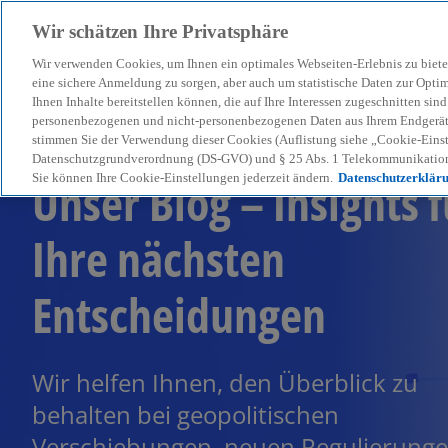
Wir schätzen Ihre Privatsphäre
Wir verwenden Cookies, um Ihnen ein optimales Webseiten-Erlebnis zu biete
menu
eine sichere Anmeldung zu sorgen, aber auch um statistische Daten zur Opti
Ihnen Inhalte bereitstellen können, die auf Ihre Interessen zugeschnitten si
personenbezogenen und nicht-personenbezogenen Daten aus Ihrem Endgerät. 
stimmen Sie der Verwendung dieser Cookies (Auflistung siehe „Cookie-Einst
Datenschutzgrundverordnung (DS-GVO) und § 25 Abs. 1 Telekommunikation
Unser Blog – Insights f
Sie können Ihre Cookie-Einstellungen jederzeit ändern.
Datenschutzerklär
Ihre nächsten
Entscheidungen
Wir helfen Ihnen, den Überblick zu
behalten bei geopolitischen
Verschiebungen, neuen Regulierung