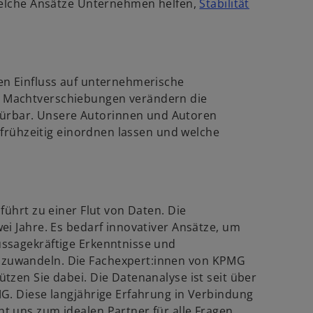
 welche Ansätze Unternehmen helfen,
Stabilität
e
w
.
u
e
r
n
d
R
en Einfluss auf unternehmerische
e
 Machtverschiebungen verändern die
n
g
rbar. Unsere Autorinnen und Autoren
e
i
n frühzeitig einordnen lassen und welche
s
.
n
t
e
e
r
r
n
k
führt zu einer Flut von Daten. Die
e
a
ei Jahre. Es bedarf innovativer Ansätze, um
u
r
ssagekräftige Erkenntnisse und
e
t
zuwandeln. Die Fachexpert:innen von KPMG
n
e
tzen Sie dabei. Die Datenanalyse ist seit über
R
g
G. Diese langjährige Erfahrung in Verbindung
e
e
t uns zum idealen Partner für alle Fragen