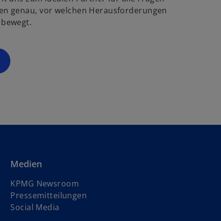
g
ö
en genau, vor welchen Herausforderungen
f
 bewegt.
s
f
t
n
e
e
r
t
k
a
r
t
e
g
e
ö
Medien
f
f
KPMG Newsroom
n
Pressemitteilungen
e
Social Media
t