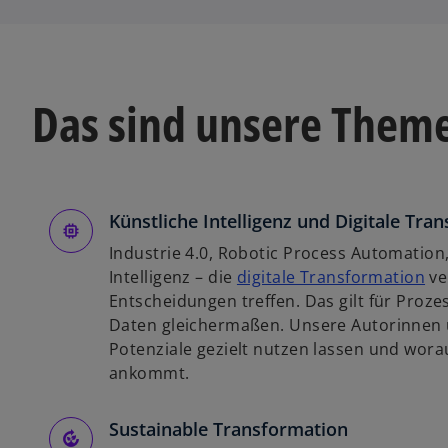
Das sind unsere Them
Künstliche Intelligenz und Digitale Tra
Industrie 4.0, Robotic Process Automation,
w
Intelligenz – die
digitale Transformation
ve
i
Entscheidungen treffen. Das gilt für Pro
r
Daten gleichermaßen. Unsere Autorinnen u
d
Potenziale gezielt nutzen lassen und wora
i
ankommt.
n
e
Sustainable Transformation
i