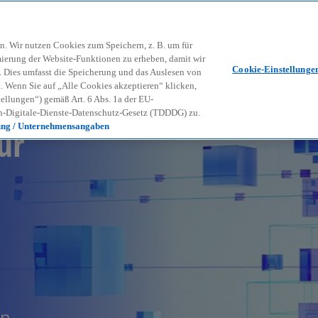
Zurück zur Inhaltsseite
Kon
contact_mail
n. Wir nutzen Cookies zum Speichern, z. B. um für
mierung der Website-Funktionen zu erheben, damit wir
Cookie-Einstellunge
nd. Dies umfasst die Speicherung und das Auslesen von
Wenn Sie auf „Alle Cookies akzeptieren“ klicken,
ellungen“) gemäß Art. 6 Abs. 1a der EU-
-Digitale-Dienste-Datenschutz-Gesetz (TDDDG) zu.
ür
ung / Unternehmensangaben
en