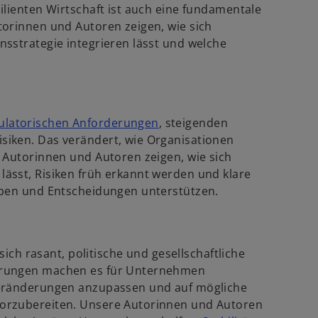
lienten Wirtschaft ist auch eine fundamentale
torinnen und Autoren zeigen, wie sich
sstrategie integrieren lässt und welche
w
ulatorischen Anforderungen
, steigenden
i
iken. Das verändert, wie Organisationen
r
 Autorinnen und Autoren zeigen, wie sich
d
ässt, Risiken früh erkannt werden und klare
i
eben und Entscheidungen unterstützen.
n
e
i
sich rasant, politische und gesellschaftliche
n
erungen machen es für Unternehmen
e
Veränderungen anzupassen und auf mögliche
r
orzubereiten. Unsere Autorinnen und Autoren
n