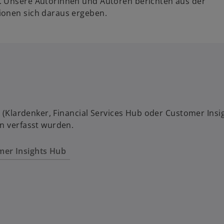
. Unsere Autorinnen und Autoren berichten aus der
ionen sich daraus ergeben.
rt (Klardenker, Financial Services Hub oder Customer In
en verfasst wurden.
mer Insights Hub