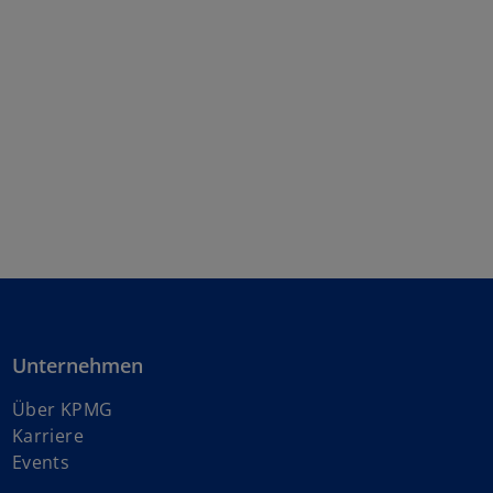
Unternehmen
Über KPMG
w
Karriere
i
Events
r