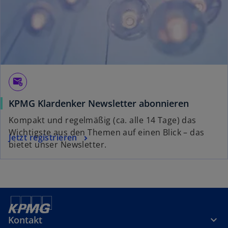
r
k
a
r
t
e
g
attach_email
e
KPMG Klardenker Newsletter abonnieren
ö
f
Kompakt und regelmäßig (ca. alle 14 Tage) das
f
Wichtigste aus den Themen auf einen Blick – das
Jetzt registrieren
n
bietet unser Newsletter.
e
t
Kontakt