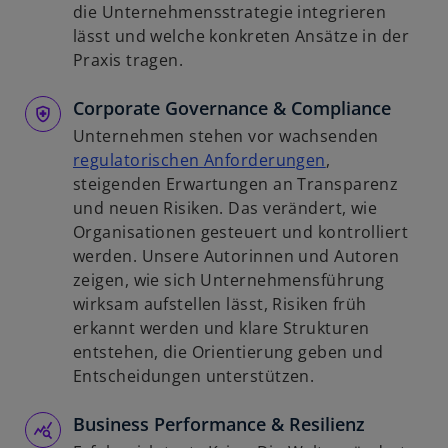
R
i
die Unternehmensstrategie integrieren
e
r
lässt und welche konkreten Ansätze in der
g
d
Praxis tragen.
i
i
s
Corporate Governance & Compliance
n
t
e
Unternehmen stehen vor wachsenden
e
i
w
regulatorischen Anforderungen
,
r
n
i
steigenden Erwartungen an Transparenz
k
e
r
und neuen Risiken. Das verändert, wie
a
r
d
Organisationen gesteuert und kontrolliert
r
n
i
werden. Unsere Autorinnen und Autoren
t
e
n
zeigen, wie sich Unternehmensführung
e
u
e
wirksam aufstellen lässt, Risiken früh
g
e
i
erkannt werden und klare Strukturen
e
n
n
entstehen, die Orientierung geben und
ö
R
e
Entscheidungen unterstützen.
f
e
r
f
g
Business Performance & Resilienz
n
n
i
e