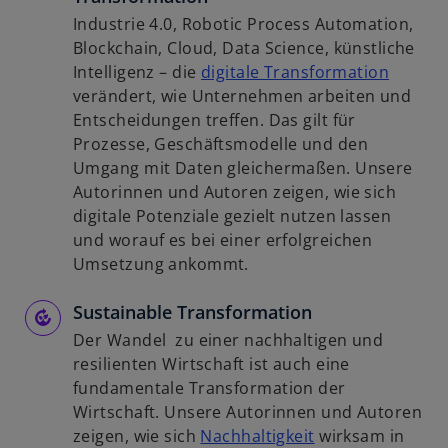
Industrie 4.0, Robotic Process Automation,
Blockchain, Cloud, Data Science, künstliche
w
Intelligenz – die
digitale Transformation
i
verändert, wie Unternehmen arbeiten und
r
Entscheidungen treffen. Das gilt für
d
Prozesse, Geschäftsmodelle und den
i
Umgang mit Daten gleichermaßen. Unsere
n
Autorinnen und Autoren zeigen, wie sich
e
digitale Potenziale gezielt nutzen lassen
i
und worauf es bei einer erfolgreichen
n
Umsetzung ankommt.
e
Sustainable Transformation
r
n
Der Wandel zu einer nachhaltigen und
e
resilienten Wirtschaft ist auch eine
u
fundamentale Transformation der
e
Wirtschaft. Unsere Autorinnen und Autoren
n
w
zeigen, wie sich
Nachhaltigkeit
wirksam in