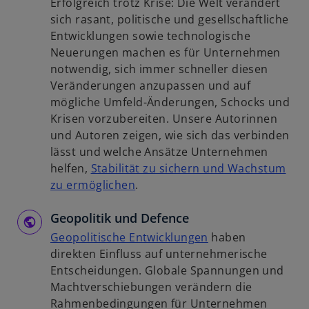
Erfolgreich trotz Krise: Die Welt verändert
e
s
u
sich rasant, politische und gesellschaftliche
t
t
e
Entwicklungen sowie technologische
e
n
Neuerungen machen es für Unternehmen
r
R
notwendig, sich immer schneller diesen
k
e
Veränderungen anzupassen und auf
a
g
mögliche Umfeld-Änderungen, Schocks und
r
i
Krisen vorzubereiten. Unsere Autorinnen
t
s
und Autoren zeigen, wie sich das verbinden
e
t
lässt und welche Ansätze Unternehmen
g
e
helfen,
Stabilität zu sichern und Wachstum
e
r
w
zu ermöglichen
.
ö
k
i
f
a
Geopolitik und Defence
r
f
r
d
w
Geopolitische Entwicklungen
haben
n
t
i
i
direkten Einfluss auf unternehmerische
e
e
n
r
Entscheidungen. Globale Spannungen und
t
g
e
d
Machtverschiebungen verändern die
e
i
i
Rahmenbedingungen für Unternehmen