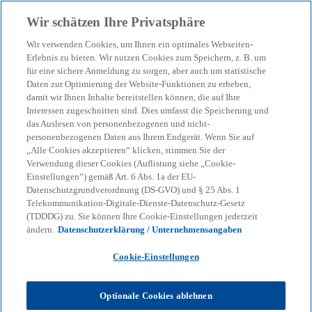
Zurück zur Inhaltsseite
Wir schätzen Ihre Privatsphäre
menu
search
Wir verwenden Cookies, um Ihnen ein optimales Webseiten-
Erlebnis zu bieten. Wir nutzen Cookies zum Speichern, z. B. um
für eine sichere Anmeldung zu sorgen, aber auch um statistische
Unser Blog – Insights für
Daten zur Optimierung der Website-Funktionen zu erheben,
damit wir Ihnen Inhalte bereitstellen können, die auf Ihre
Ihre nächsten
Interessen zugeschnitten sind. Dies umfasst die Speicherung und
das Auslesen von personenbezogenen und nicht-
personenbezogenen Daten aus Ihrem Endgerät. Wenn Sie auf
Entscheidungen
„Alle Cookies akzeptieren“ klicken, stimmen Sie der
Verwendung dieser Cookies (Auflistung siehe „Cookie-
Einstellungen“) gemäß Art. 6 Abs. 1a der EU-
Datenschutzgrundverordnung (DS-GVO) und § 25 Abs. 1
Wir helfen Ihnen, den Überblick zu behalten
Telekommunikation-Digitale-Dienste-Datenschutz-Gesetz
(TDDDG) zu. Sie können Ihre Cookie-Einstellungen jederzeit
bei geopolitischen Verschiebungen, neuen
ändern.
Datenschutzerklärung / Unternehmensangaben
Regulierungen und technologischen
Cookie-Einstellungen
Umbrüchen.
Optionale Cookies ablehnen