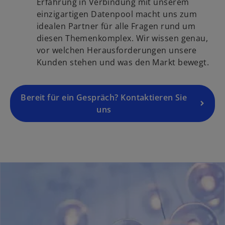
i
Erfahrung in Verbindung mit unserem
t
k
n
einzigartigen Datenpool macht uns zum
e
a
e
idealen Partner für alle Fragen rund um
g
r
i
diesen Themenkomplex. Wir wissen genau,
e
t
n
vor welchen Herausforderungen unsere
ö
e
e
Kunden stehen und was den Markt bewegt.
f
g
r
f
e
n
n
ö
Bereit für ein Gespräch? Kontaktieren Sie
e
e
f
uns
u
t
f
e
n
n
e
R
t
e
g
i
s
t
e