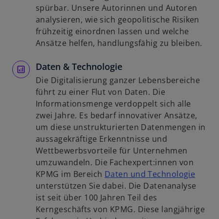
ö
n
n
spürbar. Unsere Autorinnen und Autoren
f
e
e
analysieren, wie sich geopolitische Risiken
f
r
i
frühzeitig einordnen lassen und welche
n
n
n
Ansätze helfen, handlungsfähig zu bleiben.
e
e
e
t
u
Daten & Technologie
r
e
n
Die Digitalisierung ganzer Lebensbereiche
n
e
führt zu einer Flut von Daten. Die
R
u
Informationsmenge verdoppelt sich alle
e
e
zwei Jahre. Es bedarf innovativer Ansätze,
g
n
um diese unstrukturierten Datenmengen in
i
R
aussagekräftige Erkenntnisse und
s
e
Wettbewerbsvorteile für Unternehmen
t
g
umzuwandeln. Die Fachexpert:innen von
e
i
w
KPMG im Bereich
Daten und Technologie
r
s
i
unterstützen Sie dabei. Die Datenanalyse
k
t
r
ist seit über 100 Jahren Teil des
a
e
d
Kerngeschäfts von KPMG. Diese langjährige
r
r